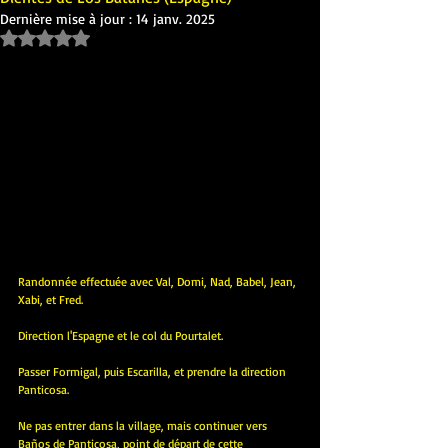
Dernière mise à jour :
14 janv. 2025
Noté NaN étoiles sur 5.
Randonnée effectuée avec Val, Domi, Nad, Babel, Jean, 
Xabi, et Fred.
Direction l'Espagne et le col du Pourtalet.
Passer Formigal, puis Escarilla, et prendre la direction 
Panticosa.
Ne pas entrer dans la village, mais continuer vers 
Baños de Panticosa, point de départ de cette 