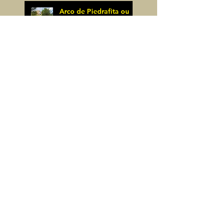
Arco de Piedrafita ou
Arche de Sarronal
(Espagne)
James Pignoux
Pène Det Pouri (65)
7 juin
James Pignoux
30 mai
Alquezar-Meson de
Sevil (Espagne)
James Pignoux
25 mai
Rodellar-Fajas del
Mascun (Espagne)
James Pignoux
24 mai
Salto de Bierge-Peña
Falconera (Espagne)
James Pignoux
23 mai
Pène Mieytadere-