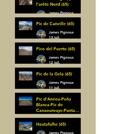
l'arête Nord (65)
James Pignoux
14 juil.
Pic de Cuneille (65)
James Pignoux
13 juil.
Pico del Puerto (65)
James Pignoux
12 juil.
Pic de la Gela (65)
James Pignoux
11 juil.
Pic d'Anéou-Peña
Blanca-Pic de
Canaourouye-Punta
Bagüer (64)
James Pignoux
Hautafulhe (65)
5 juil.
James Pignoux