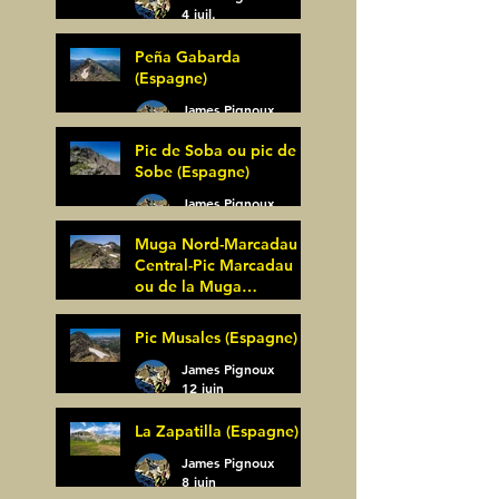
4 juil.
Peña Gabarda
(Espagne)
James Pignoux
27 juin
Pic de Soba ou pic de
Sobe (Espagne)
James Pignoux
25 juin
Muga Nord-Marcadau
Central-Pic Marcadau
ou de la Muga
(Espagne)
James Pignoux
Pic Musales (Espagne)
21 juin
James Pignoux
12 juin
La Zapatilla (Espagne)
James Pignoux
8 juin