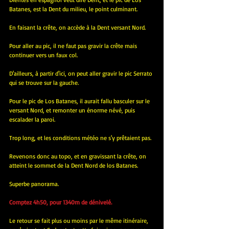
Batanes, est la Dent du milieu, le point culminant.
En faisant la crête, on accède à la Dent versant Nord.
Pour aller au pic, il ne faut pas gravir la crête mais 
continuer vers un faux col. 
D'ailleurs, à partir d'ici, on peut aller gravir le pic Serrato 
qui se trouve sur la gauche.
Pour le pic de Los Batanes, il aurait fallu basculer sur le 
versant Nord, et remonter un énorme névé, puis 
escalader la paroi.
Trop long, et les conditions météo ne s'y prêtaient pas.
Revenons donc au topo, et en gravissant la crête, on 
atteint le sommet de la Dent Nord de los Batanes.
Superbe panorama.
Comptez 4h50, pour 1340m de dénivelé.
Le retour se fait plus ou moins par le même itinéraire, 