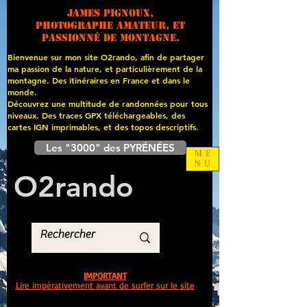
James PIGNOUX,
photographe amateur, et
passionné de montagne.
Bienvenue sur mon site O2rando, afin de partager
ma passion de la nature, et particulièrement de la
montagne. Des itinéraires en France et dans le
monde.
Découvrez une multitude de randonnées pour tous
niveaux. Des traces GPX téléchargeables, des
cartes
IGN imprimables, et des topos descriptifs.
Les "3000" des PYRÉNÉES
ME
NU
O
2
rando
IMPORTANT
Lire impérativement avant de surfer sur le site