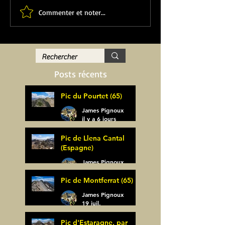
Commenter et noter...
Posts récents
Pic du Pourtet (65)
James Pignoux
il y a 6 jours
Pic de Llena Cantal
(Espagne)
James Pignoux
30 juil.
Pic de Montferrat (65)
James Pignoux
19 juil.
Pic d'Estaragne, par