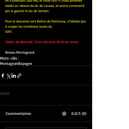
en s'orientant Sud-est, et cette fois-ci nous sommes 
restés au-dessus du lac de Lavaza, et avons contourné 
par la gauche le lac de Serrato.
Pour la descente vers Baños de Panticosa, n'hésitez pas 
à couper les nombreux lacets du 
GR11.
1340m de dénivelé, 13 km AR, pour 9h40 de rando.
Niveau Montagnard.
Mots-clés :
Montagnard
Espagne
Commentaires
0.0/5 (0)