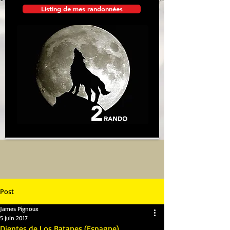
Listing de mes randonnées
Post
James Pignoux
5 juin 2017
Dientes de Los Batanes (Espagne)