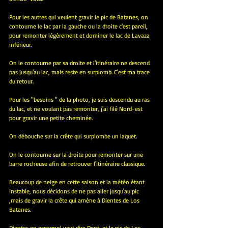
Pour les autres qui veulent gravir le pic de Batanes, on 
contourne le lac par la gauche ou la droite c'est pareil, 
pour remonter légèrement et dominer le lac de Lavaza 
inférieur.
On le contourne par sa droite et l'itinéraire ne descend 
pas jusqu'au lac, mais reste en surplomb. C'est ma trace 
du retour.
Pour les "besoins " de la photo, je suis descendu au ras 
du lac, et ne voulant pas remonter, j'ai filé Nord-est 
pour gravir une petite cheminée.
On débouche sur la crête qui surplombe un laquet.
On le contourne sur la droite pour remonter sur une 
barre rocheuse afin de retrouver l'itinéraire classique.
Beaucoup de neige en cette saison et la météo étant 
instable, nous décidons de ne pas aller jusqu'au pic 
,mais de gravir la crête qui amène à Dientes de Los 
Batanes.
Dientes en espagnol veut dire Dent, et le pic de Los 