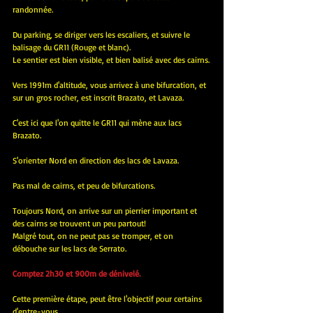
randonnée.
Du parking, se diriger vers les escaliers, et suivre le 
balisage du GR11 (Rouge et blanc).
Le sentier est bien visible, et bien balisé avec des cairns.
Vers 1991m d'altitude, vous arrivez à une bifurcation, et 
sur un gros rocher, est inscrit Brazato, et Lavaza.
C'est ici que l'on quitte le GR11 qui mène aux lacs 
Brazato.
S'orienter Nord en direction des lacs de Lavaza.
Pas mal de cairns, et peu de bifurcations.
Toujours Nord, on arrive sur un pierrier important et 
des cairns se trouvent un peu partout!
Malgré tout, on ne peut pas se tromper, et on 
débouche sur les lacs de Serrato.
Comptez 2h30 et 900m de dénivelé.
Cette première étape, peut être l'objectif pour certains 
d'entre-vous.