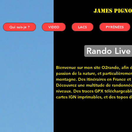
James PIGNO
Qui suis-je ?
VIDEO
LACS
PYRÉNÉES
Rando Live
Bienvenue sur mon site O2rando, afin 
passion de la nature, et particulièremen
montagne. Des itinéraires en France et
Découvrez une multitude de randonnée
niveaux. Des traces GPX téléchargeabl
cartes
IGN imprimables, et des topos de