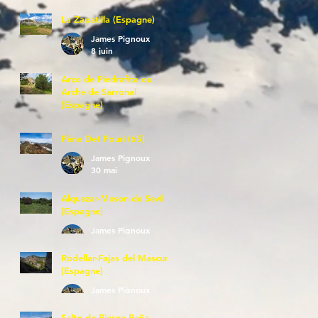
La Zapatilla (Espagne)
James Pignoux
8 juin
Arco de Piedrafita ou
Arche de Sarronal
(Espagne)
James Pignoux
7 juin
Pène Det Pouri (65)
James Pignoux
30 mai
Alquezar-Meson de Sevil
(Espagne)
James Pignoux
25 mai
Rodellar-Fajas del Mascun
(Espagne)
James Pignoux
24 mai
Salto de Bierge-Peña