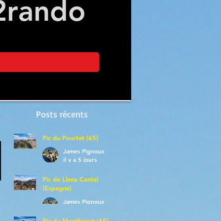
2
rando
Posts récents
Pic du Pourtet (65)
James Pignoux
il y a 5 jours
Pic de Llena Cantal
(Espagne)
James Pignoux
30 juil.
Pic de Montferrat (65)