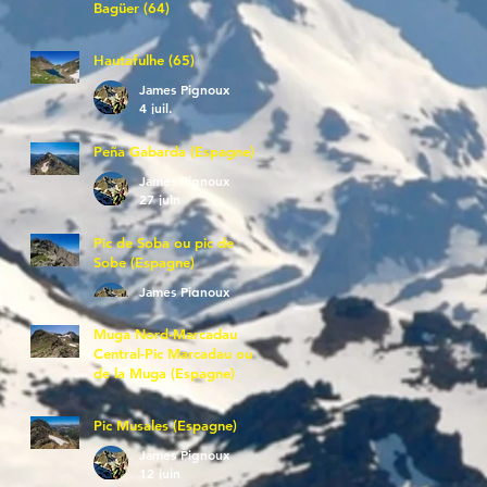
Bagüer (64)
James Pignoux
5 juil.
Hautafulhe (65)
James Pignoux
4 juil.
Peña Gabarda (Espagne)
James Pignoux
27 juin
Pic de Soba ou pic de
Sobe (Espagne)
James Pignoux
25 juin
Muga Nord-Marcadau
Central-Pic Marcadau ou
de la Muga (Espagne)
James Pignoux
21 juin
Pic Musales (Espagne)
James Pignoux
12 juin