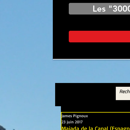
Les "300
James Pignoux
23 juin 2017
Majada de la Canal (Espagn