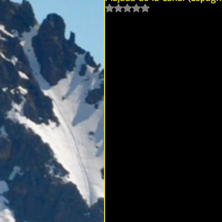
Noté NaN étoiles sur 5.