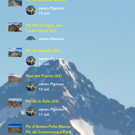
James Pignoux
19 juil.
Pic d'Estaragne, par
l'arête Nord (65)
James Pignoux
14 juil.
Pic de Cuneille (65)
James Pignoux
13 juil.
Pico del Puerto (65)
James Pignoux
12 juil.
Pic de la Gela (65)
James Pignoux
11 juil.
Pic d'Anéou-Peña Blanca-
Pic de Canaourouye-Punta