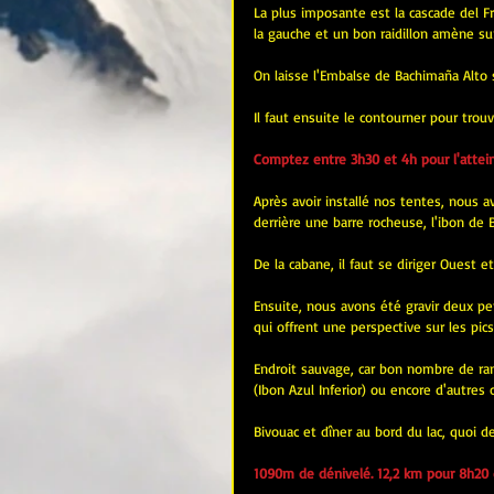
La plus imposante est la cascade del Frai
la gauche et un bon raidillon amène su
On laisse l'Embalse de Bachimaña Alto su
Il faut ensuite le contourner pour trou
Comptez entre 3h30 et 4h pour l'attein
Après avoir installé nos tentes, nous a
derrière une barre rocheuse, l'ibon de 
De la cabane, il faut se diriger Ouest e
Ensuite, nous avons été gravir deux p
qui offrent une perspective sur les pics
Endroit sauvage, car bon nombre de ran
(Ibon Azul Inferior) ou encore d'autres
Bivouac et dîner au bord du lac, quoi 
1090m de dénivelé. 12,2 km pour 8h20 