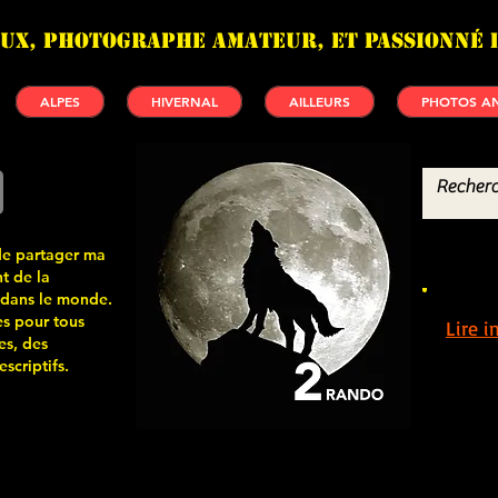
UX, photographe amateur, et passionné 
ALPES
HIVERNAL
AILLEURS
PHOTOS AN
de partager ma
t de la
 dans le monde.
s pour tous
Lire 
es, des
scriptifs.