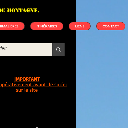
de montagne.
IMALIÈRES
ITINÉRAIRES
LIENS
CONTACT
IMPORTANT
impérativement avant de surfer
sur le site