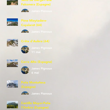
Falconera (Espagne)
James Pignoux
23 mai
Pène Mieytadere-
Cuyalaret (64)
James Pignoux
21 mai
Crête d'Aulère (64)
James Pignoux
11 mai
Cerro Alto (Espagne)
James Pignoux
6 mai
Peña Montañesa
(Espagne)
James Pignoux
27 avr.
Castillo Mayor-Peña
l'Ombre (Espagne)