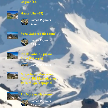
Bagüer (64)
James Pignoux
5 juil.
Hautafulhe (65)
James Pignoux
4 juil.
Peña Gabarda (Espagne)
James Pignoux
27 juin
Pic de Soba ou pic de
Sobe (Espagne)
James Pignoux
25 juin
Muga Nord-Marcadau
Central-Pic Marcadau ou
de la Muga (Espagne)
James Pignoux
21 juin
Pic Musales (Espagne)
James Pignoux
12 juin