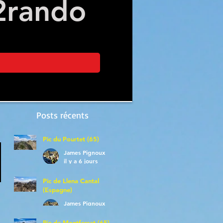
2
rando
Posts récents
Pic du Pourtet (65)
James Pignoux
il y a 6 jours
Pic de Llena Cantal
(Espagne)
James Pignoux
30 juil.
Pic de Montferrat (65)