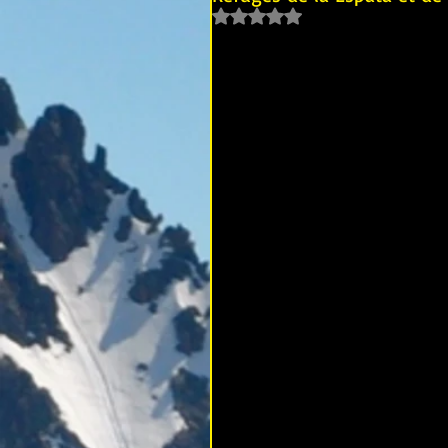
Noté NaN étoiles sur 5.