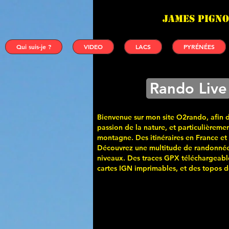
James PIGNO
Qui suis-je ?
VIDEO
LACS
PYRÉNÉES
Rando Live
Bienvenue sur mon site O2rando, afin 
passion de la nature, et particulièremen
montagne. Des itinéraires en France et
Découvrez une multitude de randonnée
niveaux. Des traces GPX téléchargeabl
cartes
IGN imprimables, et des topos de