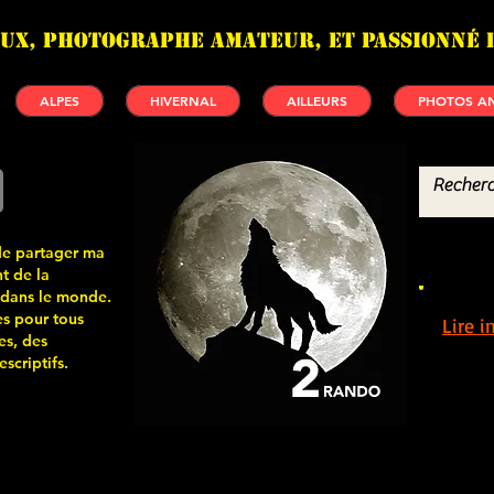
UX, photographe amateur, et passionné 
ALPES
HIVERNAL
AILLEURS
PHOTOS AN
de partager ma
t de la
 dans le monde.
s pour tous
Lire 
es, des
scriptifs.