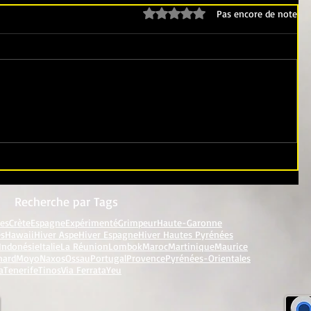
Noté 0 étoile sur 5.
Pas encore de note
Recherche par Tags
res
Crète
Espagne
Expérimenté
Grimpeur
Haute-Garonne
es
Hawaii
Hiver Aspe
Hiver Espagne
Hiver Hautes Pyrénées
Indonésie
Italie
La Réunion
Lombok
Maroc
Martinique
Maurice
nard
Moyo
Naxos
Ossau
Portugal
Provence
Pyrénées-Orientales
a
Tenerife
Tinos
Via Ferrata
Yeu