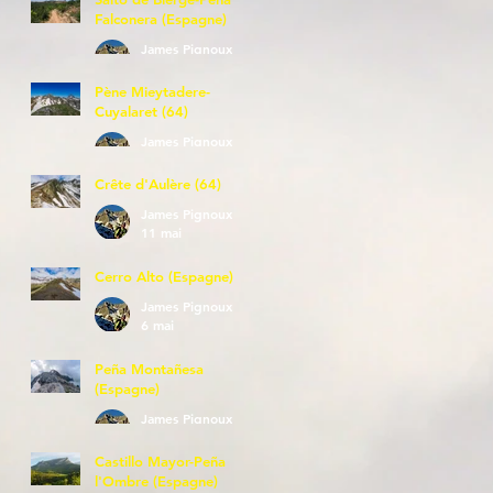
Falconera (Espagne)
James Pignoux
23 mai
Pène Mieytadere-
Cuyalaret (64)
James Pignoux
21 mai
Crête d'Aulère (64)
James Pignoux
11 mai
Cerro Alto (Espagne)
James Pignoux
6 mai
Peña Montañesa
(Espagne)
James Pignoux
27 avr.
Castillo Mayor-Peña
l'Ombre (Espagne)