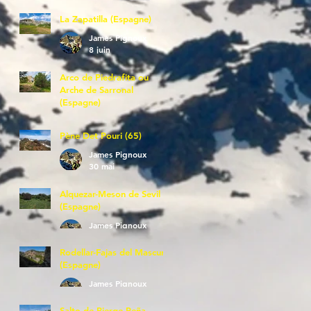
La Zapatilla (Espagne)
James Pignoux
8 juin
Arco de Piedrafita ou
Arche de Sarronal
(Espagne)
James Pignoux
7 juin
Pène Det Pouri (65)
James Pignoux
30 mai
Alquezar-Meson de Sevil
(Espagne)
James Pignoux
25 mai
Rodellar-Fajas del Mascun
(Espagne)
James Pignoux
24 mai
Salto de Bierge-Peña