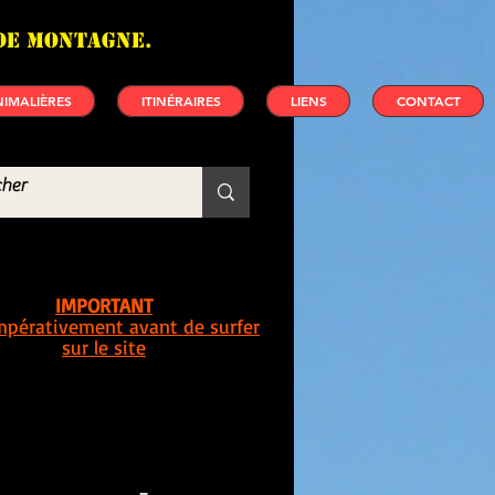
de montagne.
IMALIÈRES
ITINÉRAIRES
LIENS
CONTACT
IMPORTANT
impérativement avant de surfer
sur le site