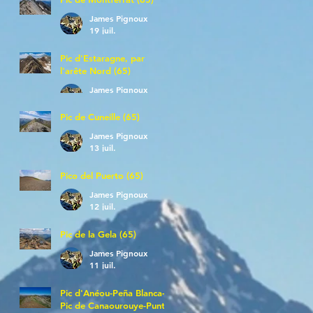
James Pignoux
19 juil.
Pic d'Estaragne, par
l'arête Nord (65)
James Pignoux
14 juil.
Pic de Cuneille (65)
James Pignoux
13 juil.
Pico del Puerto (65)
James Pignoux
12 juil.
Pic de la Gela (65)
James Pignoux
11 juil.
Pic d'Anéou-Peña Blanca-
Pic de Canaourouye-Punta