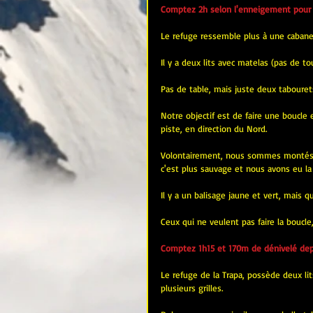
Comptez 2h selon l'enneigement pour 
Le refuge ressemble plus à une caban
Il y a deux lits avec matelas (pas de to
Pas de table, mais juste deux tabourets
Notre objectif est de faire une boucle e
piste, en direction du Nord.
Volontairement, nous sommes montés au-
c'est plus sauvage et nous avons eu la
Il y a un balisage jaune et vert, mais q
Ceux qui ne veulent pas faire la boucle, 
Comptez 1h15 et 170m de dénivelé depu
Le refuge de la Trapa, possède deux li
plusieurs grilles.