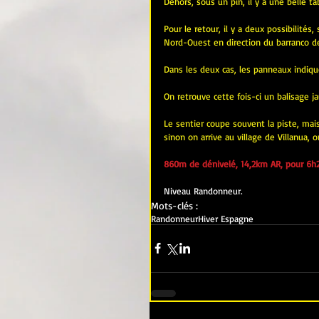
Dehors, sous un pin, il y a une belle t
Pour le retour, il y a deux possibilité
Nord-Ouest en direction du barranco d
Dans les deux cas, les panneaux indiqu
On retrouve cette fois-ci un balisage ja
Le sentier coupe souvent la piste, mais 
sinon on arrive au village de Villanua
860m de dénivelé, 14,2km AR, pour 6h2
Niveau Randonneur.
Mots-clés :
Randonneur
Hiver Espagne