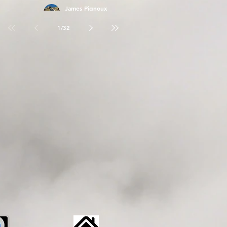
James Pignoux
26 avr.
1
/
32