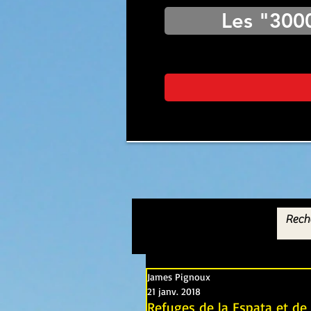
Les "300
James Pignoux
21 janv. 2018
Refuges de la Espata et de