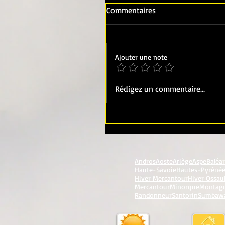
Commentaires
Ajouter une note
Rédigez un commentaire...
Andros
Aoste
Ariège
Aspe
Baléa
Haute-Savoie
Hautes-Pyréné
Hiver Mercantour
Hiver Ossau
Mercantour
Minorque
Montag
Randonneur
Santorin
Sumbaw