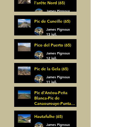
l'arête Nord (65)
James Pignoux
14 juil.
Pic de Cuneille (65)
James Pignoux
13 juil.
Pico del Puerto (65)
James Pignoux
12 juil.
Pic de la Gela (65)
James Pignoux
11 juil.
Pic d'Anéou-Peña
Blanca-Pic de
Canaourouye-Punta
Bagüer (64)
James Pignoux
Hautafulhe (65)
5 juil.
James Pignoux