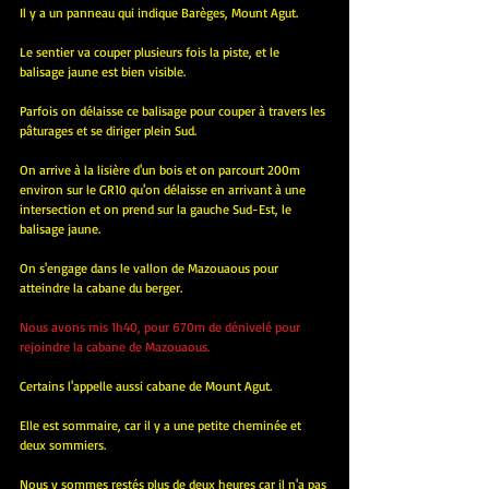
Il y a un panneau qui indique Barèges, Mount Agut.
Le sentier va couper plusieurs fois la piste, et le 
balisage jaune est bien visible.
Parfois on délaisse ce balisage pour couper à travers les 
pâturages et se diriger plein Sud.
On arrive à la lisière d'un bois et on parcourt 200m 
environ sur le GR10 qu'on délaisse en arrivant à une 
intersection et on prend sur la gauche Sud-Est, le 
balisage jaune.
On s'engage dans le vallon de Mazouaous pour 
atteindre la cabane du berger.
Nous avons mis 1h40, pour 670m de dénivelé pour 
rejoindre la cabane de Mazouaous.
Certains l'appelle aussi cabane de Mount Agut.
Elle est sommaire, car il y a une petite cheminée et 
deux sommiers.
Nous y sommes restés plus de deux heures car il n'a pas 