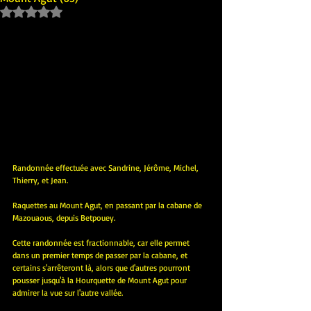
Noté NaN étoiles sur 5.
Randonnée effectuée avec Sandrine, Jérôme, Michel, 
Thierry, et Jean.
Raquettes au Mount Agut, en passant par la cabane de 
Mazouaous, depuis Betpouey.
Cette randonnée est fractionnable, car elle permet 
dans un premier temps de passer par la cabane, et 
certains s'arrêteront là, alors que d'autres pourront 
pousser jusqu'à la Hourquette de Mount Agut pour 
admirer la vue sur l'autre vallée.