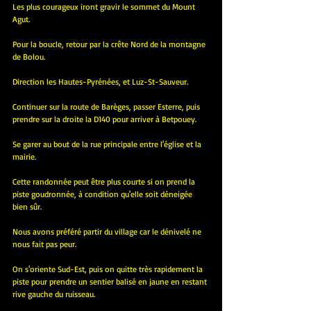
Les plus courageux iront gravir le sommet du Mount 
Agut.
Pour la boucle, retour par la crête Nord de la montagne 
de Bolou.
Direction les Hautes-Pyrénées, et Luz-St-Sauveur.
Continuer sur la route de Barèges, passer Esterre, puis 
prendre sur la droite la D140 pour arriver à Betpouey.
Se garer au bout de la rue principale entre l'église et la 
mairie.
Cette randonnée peut être plus courte si on prend la 
piste goudronnée, à condition qu'elle soit déneigée 
bien sûr.
Nous avons préféré partir du village car le dénivelé ne 
nous fait pas peur.
On s'oriente Sud-Est, puis on quitte très rapidement la 
piste pour prendre un sentier balisé en jaune en restant 
rive gauche du ruisseau.