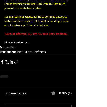
lieu de traverser le ruisseau, on reste rive droite en 
prenant une sente bien visible.
Les granges près desquelles nous sommes passés ce 
matin sont bien visibles, et il suffit de s'y diriger, pour 
ensuite retrouver l'itinéraire de l'aller.
1130m de dénivelé, 10,3 km AR, pour 8h05 de rando.
Niveau Randonneur.
Mots-clés :
Randonneur
Hiver Hautes Pyrénées
Commentaires
0.0/5 (0)