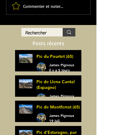
Commenter et noter...
Posts récents
Pic du Pourtet (65)
James Pignoux
il y a 5 jours
Pic de Llena Cantal
(Espagne)
James Pignoux
30 juil.
Pic de Montferrat (65)
James Pignoux
19 juil.
Pic d'Estaragne, par