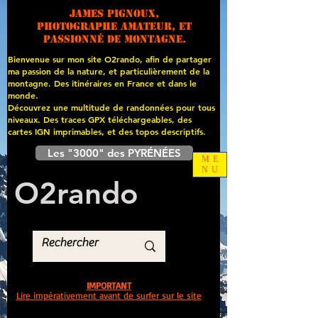
James PIGNOUX,
photographe amateur, et
passionné de montagne.
Bienvenue sur mon site O2rando, afin de partager
ma passion de la nature, et particulièrement de la
montagne. Des itinéraires en France et dans le
monde.
Découvrez une multitude de randonnées pour tous
niveaux. Des traces GPX téléchargeables, des
cartes
IGN imprimables, et des topos descriptifs.
Les "3000" des PYRÉNÉES
ME
NU
O
2
rando
IMPORTANT
Lire impérativement avant de surfer sur le site