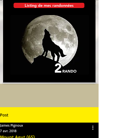
Listing de mes randonnées
Post
James Pignoux
7 avr. 2018
Mount Agut (65)