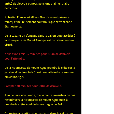
arrêté de pleuvoir et nous pensions vraiment faire 
demi tour.
Ni Météo France, ni Météo Blue n'avaient prévu ce 
temps, et heureusement pour nous que cette cabane 
était ouverte.
De la cabane on s'engage dans le vallon pour accéder à 
la Hourquette de Mount Agut qui est constamment en 
visuel.
Nous avons mis 35 minutes pour 275m de dénivelé 
pour l'atteindre.
De la Hourquette de Mount Agut, prendre la crête sur la 
gauche, direction Sud-Ouest pour atteindre le sommet 
du Mount Agut.
Comptez 30 minutes pour 180m de dénivelé.
Afin de faire une boucle, ma variante consiste à ne pas 
revenir vers la Hourquette de Mount Agut, mais à 
prendre la crête Nord de la montagne de Bolou.
On reste sur la crête, et en arrivant dans le vallon, au 