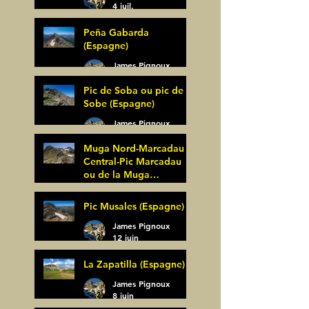
4 juil.
Peña Gabarda
(Espagne)
James Pignoux
27 juin
Pic de Soba ou pic de
Sobe (Espagne)
James Pignoux
25 juin
Muga Nord-Marcadau
Central-Pic Marcadau
ou de la Muga
(Espagne)
James Pignoux
Pic Musales (Espagne)
21 juin
James Pignoux
12 juin
La Zapatilla (Espagne)
James Pignoux
8 juin