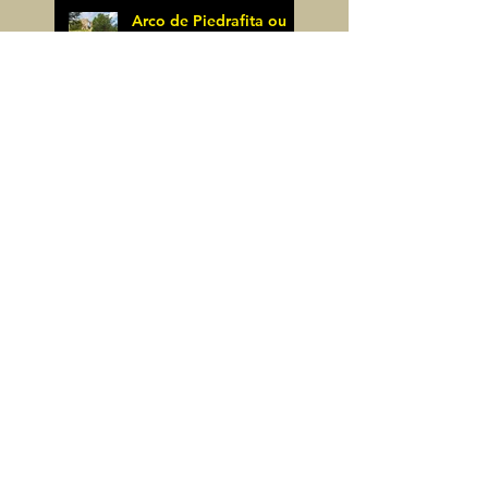
Arco de Piedrafita ou
Arche de Sarronal
(Espagne)
James Pignoux
Pène Det Pouri (65)
7 juin
James Pignoux
30 mai
Alquezar-Meson de
Sevil (Espagne)
James Pignoux
25 mai
Rodellar-Fajas del
Mascun (Espagne)
James Pignoux
24 mai
Salto de Bierge-Peña
Falconera (Espagne)
James Pignoux
23 mai
Pène Mieytadere-