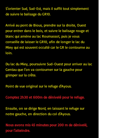
S'orienter Sud, Sud-Est, mais il suffit tout simplement 
de suivre le balisage du GR10.
Arrivé au pont de Bious, prendre sur la droite, Ouest 
pour entrer dans le bois, et suivre le balisage rouge et 
blanc qui amène au lac Roumassot, puis je vous 
conseille de laisser le GR10, afin de longer le lac du 
Miey qui est souvent occulté car le GR le contourne au 
loin.
Du lac du Miey, poursuivre Sud-Ouest pour arriver au lac 
Gentau que l'on va contourner sur la gauche pour 
grimper sur la crête.
Point de vue original sur le refuge d'Ayous.
Comptez 2h30 et 600m de dénivelé pour le refuge.
Ensuite, on se dirige Nord, en laissant le refuge sur 
notre gauche, en direction du col d'Ayous.
Nous avons mis 45 minutes pour 200 m de dénivelé, 
pour l'atteindre.