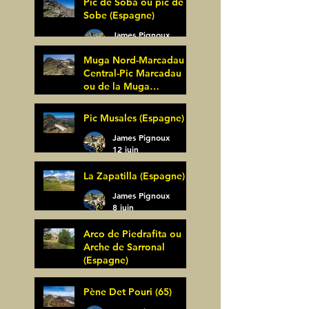
Pic de Soba ou pic de
Sobe (Espagne)
James Pignoux
25 juin
Muga Nord-Marcadau
Central-Pic Marcadau
ou de la Muga
(Espagne)
James Pignoux
Pic Musales (Espagne)
21 juin
James Pignoux
12 juin
La Zapatilla (Espagne)
James Pignoux
8 juin
Arco de Piedrafita ou
Arche de Sarronal
(Espagne)
James Pignoux
Pène Det Pouri (65)
7 juin