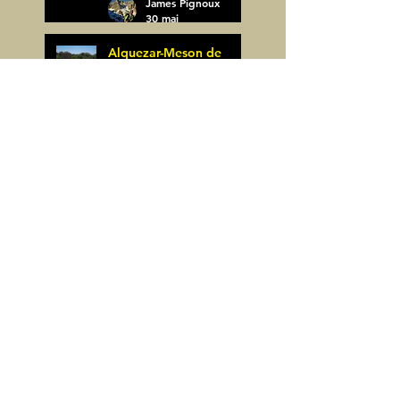
James Pignoux
30 mai
Alquezar-Meson de
Sevil (Espagne)
James Pignoux
25 mai
Rodellar-Fajas del
Mascun (Espagne)
James Pignoux
24 mai
Salto de Bierge-Peña
Falconera (Espagne)
James Pignoux
23 mai
Pène Mieytadere-
Cuyalaret (64)
James Pignoux
21 mai
Crête d'Aulère (64)
James Pignoux
11 mai