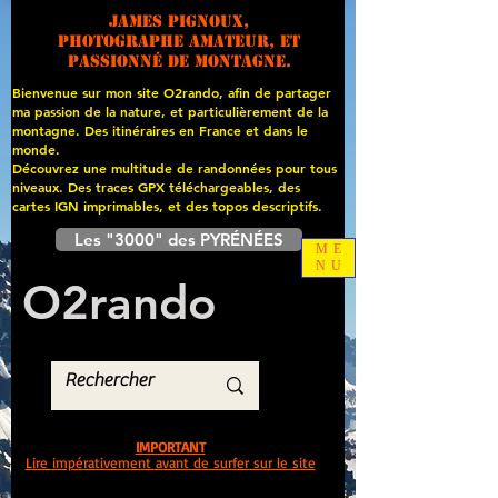
James PIGNOUX,
photographe amateur, et
passionné de montagne.
Bienvenue sur mon site O2rando, afin de partager
ma passion de la nature, et particulièrement de la
montagne. Des itinéraires en France et dans le
monde.
Découvrez une multitude de randonnées pour tous
niveaux. Des traces GPX téléchargeables, des
cartes
IGN imprimables, et des topos descriptifs.
Les "3000" des PYRÉNÉES
ME
NU
O
2
rando
IMPORTANT
Lire impérativement avant de surfer sur le site