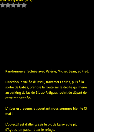
Noté NaN étoiles sur 5.
Randonnée effectuée avec Valérie, Michel, Jean, et Fred.
Direction la vallée d'Ossau, traverser Laruns, puis à la 
sortie de Gabas, prendre la route sur la droite qui mène 
au parking du lac de Bious-Artigues, point de départ de 
cette randonnée.
L'hiver est revenu, et pourtant nous sommes bien le 13 
mai !
L'objectif est d'aller gravir le pic de Larry et le pic 
d'Ayous, en passant par le refuge.