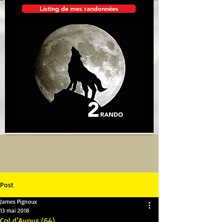
Listing de mes randonnées
Post
James Pignoux
13 mai 2018
Col d'Ayous (64)