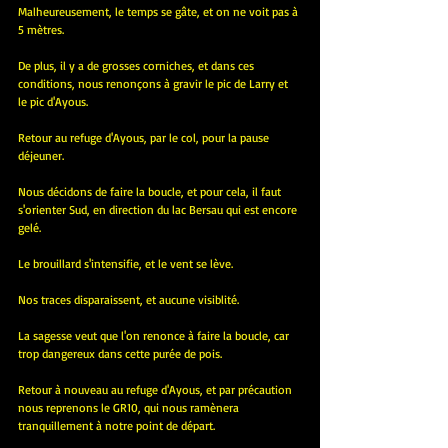
Malheureusement, le temps se gâte, et on ne voit pas à 
5 mètres.
De plus, il y a de grosses corniches, et dans ces 
conditions, nous renonçons à gravir le pic de Larry et 
le pic d'Ayous.
Retour au refuge d'Ayous, par le col, pour la pause 
déjeuner.
Nous décidons de faire la boucle, et pour cela, il faut 
s'orienter Sud, en direction du lac Bersau qui est encore 
gelé.
Le brouillard s'intensifie, et le vent se lève.
Nos traces disparaissent, et aucune visiblité.
La sagesse veut que l'on renonce à faire la boucle, car 
trop dangereux dans cette purée de pois.
Retour à nouveau au refuge d'Ayous, et par précaution 
nous reprenons le GR10, qui nous ramènera 
tranquillement à notre point de départ.