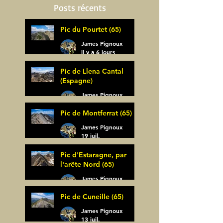
Posts récents
Pic du Pourtet (65)
James Pignoux
il y a 6 jours
Pic de Llena Cantal
(Espagne)
James Pignoux
30 juil.
Pic de Montferrat (65)
James Pignoux
19 juil.
Pic d'Estaragne, par
l'arête Nord (65)
James Pignoux
14 juil.
Pic de Cuneille (65)
James Pignoux
13 juil.