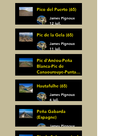
Pico del Puerto (65)
James Pignoux
12 juil.
Pic de la Gela (65)
James Pignoux
11 juil.
Pic d'Anéou-Peña
Blanca-Pic de
Canaourouye-Punta
Bagüer (64)
James Pignoux
Hautafulhe (65)
5 juil.
James Pignoux
4 juil.
Peña Gabarda
(Espagne)
James Pignoux
27 juin