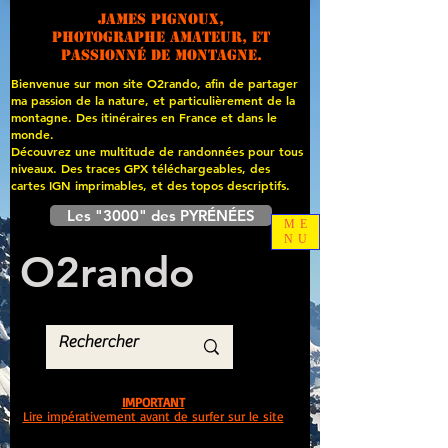
James PIGNOUX,
photographe amateur, et
passionné de montagne.
Bienvenue sur mon site O2rando, afin de partager
ma passion de la nature, et particulièrement de la
montagne. Des itinéraires en France et dans le
monde.
Découvrez une multitude de randonnées pour tous
niveaux. Des traces GPX téléchargeables, des
cartes
IGN imprimables, et des topos descriptifs.
Les "3000" des PYRÉNÉES
ME
NU
O
2
rando
IMPORTANT
Lire impérativement avant de surfer sur le site