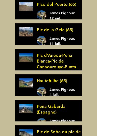
Pico del Puerto (65)
James Pignoux
12 juil.
Pic de la Gela (65)
James Pignoux
11 juil.
Pic d'Anéou-Peña
Blanca-Pic de
Canaourouye-Punta
Bagüer (64)
James Pignoux
Hautafulhe (65)
5 juil.
James Pignoux
4 juil.
Peña Gabarda
(Espagne)
James Pignoux
27 juin
Pic de Soba ou pic de