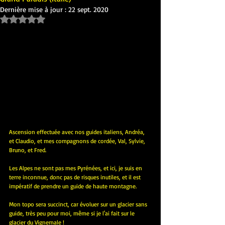
Dernière mise à jour :
22 sept. 2020
Noté NaN étoiles sur 5.
Ascension effectuée avec nos guides italiens, Andréa, 
et Claudio, et mes compagnons de cordée, Val, Sylvie, 
Bruno, et Fred.
Les Alpes ne sont pas mes Pyrénées, et ici, je suis en 
terre inconnue, donc pas de risques inutiles, et il est 
impératif de prendre un guide de haute montagne.
Mon topo sera succinct, car évoluer sur un glacier sans 
guide, très peu pour moi, même si je l'ai fait sur le 
glacier du Vignemale !