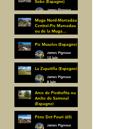
Sobe (Espagne)
James Pignoux
25 juin
Muga Nord-Marcadau
Central-Pic Marcadau
ou de la Muga
(Espagne)
James Pignoux
Pic Musales (Espagne)
21 juin
James Pignoux
12 juin
La Zapatilla (Espagne)
James Pignoux
8 juin
Arco de Piedrafita ou
Arche de Sarronal
(Espagne)
James Pignoux
Pène Det Pouri (65)
7 juin
James Pignoux