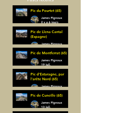
Pic du Pourtet (65)
James Pignoux
il y a 6 jours
Pic de Llena Cantal
(Espagne)
James Pignoux
30 juil.
Pic de Montferrat (65)
James Pignoux
19 juil.
Pic d'Estaragne, par
l'arête Nord (65)
James Pignoux
14 juil.
Pic de Cuneille (65)
James Pignoux
13 juil.