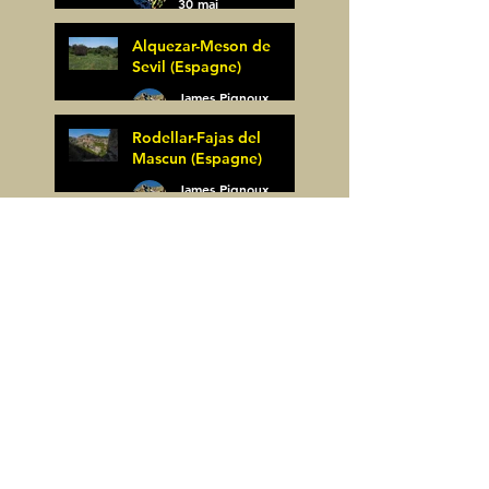
30 mai
Alquezar-Meson de
Sevil (Espagne)
James Pignoux
25 mai
Rodellar-Fajas del
Mascun (Espagne)
James Pignoux
24 mai
Salto de Bierge-Peña
Falconera (Espagne)
James Pignoux
23 mai
Pène Mieytadere-
Cuyalaret (64)
James Pignoux
21 mai
Crête d'Aulère (64)
James Pignoux
11 mai