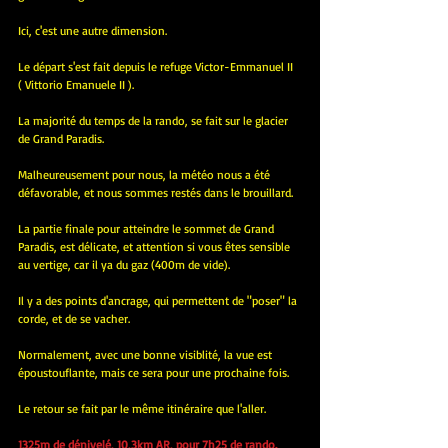
Ici, c'est une autre dimension.
Le départ s'est fait depuis le refuge Victor-Emmanuel II 
( Vittorio Emanuele II ).
La majorité du temps de la rando, se fait sur le glacier 
de Grand Paradis.
Malheureusement pour nous, la météo nous a été 
défavorable, et nous sommes restés dans le brouillard.
La partie finale pour atteindre le sommet de Grand 
Paradis, est délicate, et attention si vous êtes sensible 
au vertige, car il ya du gaz (400m de vide).
Il y a des points d'ancrage, qui permettent de "poser" la 
corde, et de se vacher.
Normalement, avec une bonne visiblité, la vue est 
époustouflante, mais ce sera pour une prochaine fois.
Le retour se fait par le même itinéraire que l'aller.
1325m de dénivelé, 10,3km AR, pour 7h25 de rando.