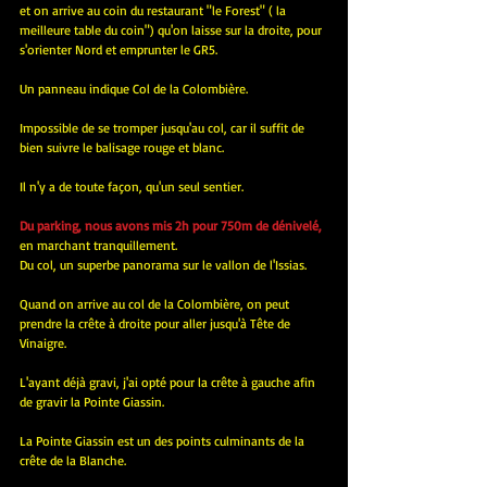
et on arrive au coin du restaurant "le Forest" ( la 
meilleure table du coin") qu'on laisse sur la droite, pour 
s'orienter Nord et emprunter le GR5.
Un panneau indique Col de la Colombière.
Impossible de se tromper jusqu'au col, car il suffit de 
bien suivre le balisage rouge et blanc.
Il n'y a de toute façon, qu'un seul sentier.
Du parking, nous avons mis 2h pour 750m de dénivelé,
en marchant tranquillement.
Du col, un superbe panorama sur le vallon de l'Issias.
Quand on arrive au col de la Colombière, on peut 
prendre la crête à droite pour aller jusqu'à Tête de 
Vinaigre.
L'ayant déjà gravi, j'ai opté pour la crête à gauche afin 
de gravir la Pointe Giassin.
La Pointe Giassin est un des points culminants de la 
crête de la Blanche.