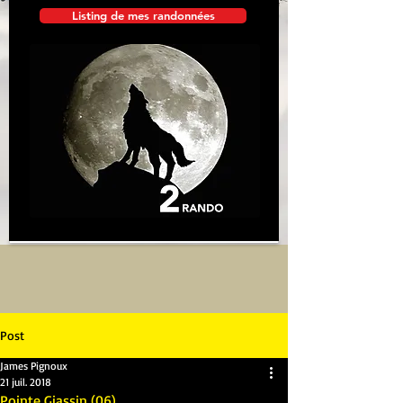
Listing de mes randonnées
Post
James Pignoux
21 juil. 2018
Pointe Giassin (06)