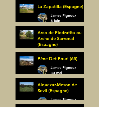
La Zapatilla (Espagne)
James Pignoux
8 juin
Arco de Piedrafita ou
Arche de Sarronal
(Espagne)
James Pignoux
Pène Det Pouri (65)
7 juin
James Pignoux
30 mai
Alquezar-Meson de
Sevil (Espagne)
James Pignoux
25 mai
Rodellar-Fajas del
Mascun (Espagne)
James Pignoux
24 mai
Salto de Bierge-Peña