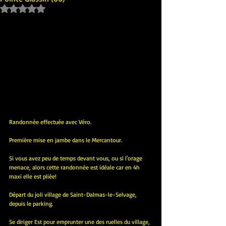
Noté NaN étoiles sur 5.
Randonnée effectuée avec Véro. 
Première mise en jambe dans le Mercantour.
Si vous avez peu de temps devant vous, ou si l'orage 
menace, alors cette randonnée est idéale car en 4h 
maxi elle est pliée!
Départ du joli village de Saint-Dalmas-le-Selvage, 
depuis le parking.
Se diriger Est pour emprunter une des ruelles du village, 