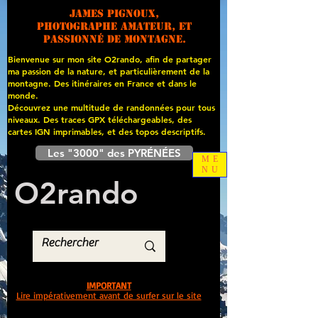
James PIGNOUX,
photographe amateur, et
passionné de montagne.
Bienvenue sur mon site O2rando, afin de partager
ma passion de la nature, et particulièrement de la
montagne. Des itinéraires en France et dans le
monde.
Découvrez une multitude de randonnées pour tous
niveaux. Des traces GPX téléchargeables, des
cartes
IGN imprimables, et des topos descriptifs.
Les "3000" des PYRÉNÉES
ME
NU
O
2
rando
IMPORTANT
Lire impérativement avant de surfer sur le site