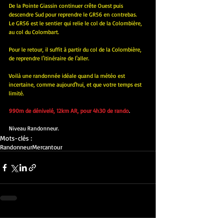
De la Pointe Giassin continuer crête Ouest puis 
descendre Sud pour reprendre le GR56 en contrebas.
Le GR56 est le sentier qui relie le col de la Colombière, 
au col du Colombart.
Pour le retour, il suffit à partir du col de la Colombière, 
de reprendre l'itinéraire de l'aller.
Voilà une randonnée idéale quand la météo est 
incertaine, comme aujourd'hui, et que votre temps est 
limité.
990m de dénivelé, 12km AR, pour 4h30 de rando
.
Niveau Randonneur.
Mots-clés :
Randonneur
Mercantour