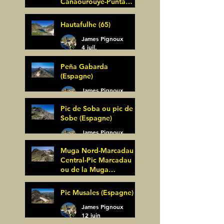
Canaourouye-Punta
Bagüer (64)
James Pignoux
Hautafulhe (65)
5 juil.
James Pignoux
4 juil.
Peña Gabarda
(Espagne)
James Pignoux
27 juin
Pic de Soba ou pic de
Sobe (Espagne)
James Pignoux
25 juin
Muga Nord-Marcadau
Central-Pic Marcadau
ou de la Muga
(Espagne)
James Pignoux
Pic Musales (Espagne)
21 juin
James Pignoux
12 juin