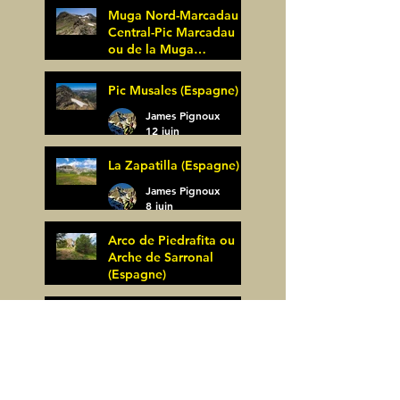
Muga Nord-Marcadau
Central-Pic Marcadau
ou de la Muga
(Espagne)
James Pignoux
Pic Musales (Espagne)
21 juin
James Pignoux
12 juin
La Zapatilla (Espagne)
James Pignoux
8 juin
Arco de Piedrafita ou
Arche de Sarronal
(Espagne)
James Pignoux
Pène Det Pouri (65)
7 juin
James Pignoux
30 mai
Alquezar-Meson de