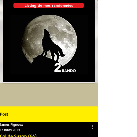
Listing de mes randonnées
Post
James Pignoux
17 mars 2019
Col de Suzon (64)