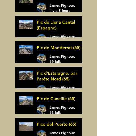
James Pignoux
il y a 5 jours
Pic de Llena Cantal
(Espagne)
James Pignoux
30 juil.
Pic de Montferrat (65)
James Pignoux
19 juil.
Pic d'Estaragne, par
l'arête Nord (65)
James Pignoux
14 juil.
Pic de Cuneille (65)
James Pignoux
13 juil.
Pico del Puerto (65)
James Pignoux