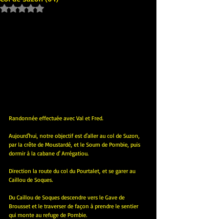
Noté NaN étoiles sur 5.
Randonnée effectuée avec Val et Fred.
Aujourd'hui, notre objectif est d'aller au col de Suzon, 
par la crête de Moustardé, et le Soum de Pombie, puis 
dormir à la cabane d' Arrégatiou.
Direction la route du col du Pourtalet, et se garer au 
Caillou de Soques.
Du Caillou de Soques descendre vers le Gave de 
Brousset et le traverser de façon à prendre le sentier 
qui monte au refuge de Pombie.