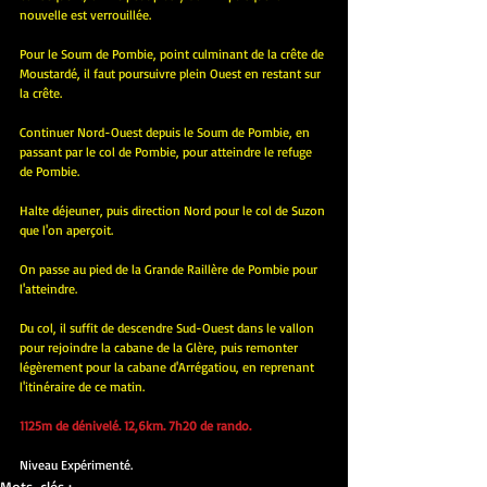
nouvelle est verrouillée.
Pour le Soum de Pombie, point culminant de la crête de 
Moustardé, il faut poursuivre plein Ouest en restant sur 
la crête.
Continuer Nord-Ouest depuis le Soum de Pombie, en 
passant par le col de Pombie, pour atteindre le refuge 
de Pombie.
Halte déjeuner, puis direction Nord pour le col de Suzon 
que l'on aperçoit.
On passe au pied de la Grande Raillère de Pombie pour 
l'atteindre.
Du col, il suffit de descendre Sud-Ouest dans le vallon 
pour rejoindre la cabane de la Glère, puis remonter 
légèrement pour la cabane d'Arrégatiou, en reprenant 
l'itinéraire de ce matin.
1125m de dénivelé. 12,6km. 7h20 de rando.
Niveau Expérimenté.
Mots-clés :