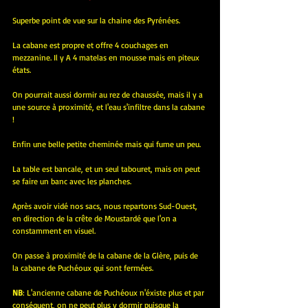
Superbe point de vue sur la chaine des Pyrénées.
La cabane est propre et offre 4 couchages en 
mezzanine. Il y A 4 matelas en mousse mais en piteux 
états.
On pourrait aussi dormir au rez de chaussée, mais il y a 
une source à proximité, et l'eau s'infiltre dans la cabane 
!
Enfin une belle petite cheminée mais qui fume un peu.
La table est bancale, et un seul tabouret, mais on peut 
se faire un banc avec les planches.
Après avoir vidé nos sacs, nous repartons Sud-Ouest, 
en direction de la crête de Moustardé que l'on a 
constamment en visuel.
On passe à proximité de la cabane de la Glère, puis de 
la cabane de Puchéoux qui sont fermées.
NB
: L'ancienne cabane de Puchéoux n'éxiste plus et par 
conséquent, on ne peut plus y dormir puisque la 