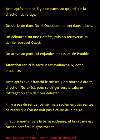
Juste après le pont, il y a un panneau qui indique la 
direction du refuge.
On s'oriente donc Nord-Ouest pour entrer dans le bois.
On débouche sur une clairière, puis on retraverse un 
dernier bosquet Ouest.
On arrive au pont qui enjambe le ruisseau de Pombie.
Attention
 car ici le secteur est avalancheux, donc 
prudence.
Juste après avoir franchi le ruisseau, on tourne à droite, 
direction Nord-Est, pour se diriger vers la cabane 
d'Arrégatiou afin de nous délester.
Il n'y a pas de sentier balisé, mais seulement des sentes 
de brebis que l'on ne voit pas à cause de la neige.
il faut remonter vers la barre rocheuse, et la cabane est 
cachée derrière un gros rocher.
Nous avons mis 1h05 pour 345m de dénivelé.