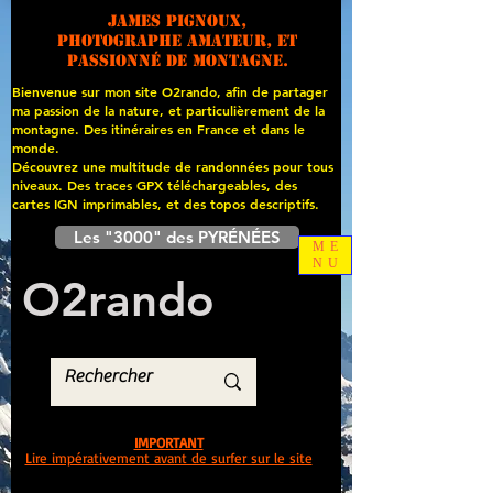
James PIGNOUX,
photographe amateur, et
passionné de montagne.
Bienvenue sur mon site O2rando, afin de partager
ma passion de la nature, et particulièrement de la
montagne. Des itinéraires en France et dans le
monde.
Découvrez une multitude de randonnées pour tous
niveaux. Des traces GPX téléchargeables, des
cartes
IGN imprimables, et des topos descriptifs.
Les "3000" des PYRÉNÉES
ME
NU
O
2
rando
IMPORTANT
Lire impérativement avant de surfer sur le site