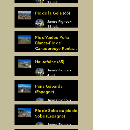
12 juil.
Pic de la Gela (65)
James Pignoux
11 juil.
Pic d'Anéou-Peña
Blanca-Pic de
Canaourouye-Punta
Bagüer (64)
James Pignoux
Hautafulhe (65)
5 juil.
James Pignoux
4 juil.
Peña Gabarda
(Espagne)
James Pignoux
27 juin
Pic de Soba ou pic de
Sobe (Espagne)
James Pignoux
25 juin