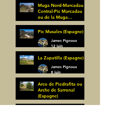
Muga Nord-Marcadau
Central-Pic Marcadau
ou de la Muga
(Espagne)
James Pignoux
Pic Musales (Espagne)
21 juin
James Pignoux
12 juin
La Zapatilla (Espagne)
James Pignoux
8 juin
Arco de Piedrafita ou
Arche de Sarronal
(Espagne)
James Pignoux
Pène Det Pouri (65)
7 juin
James Pignoux
30 mai
Alquezar-Meson de