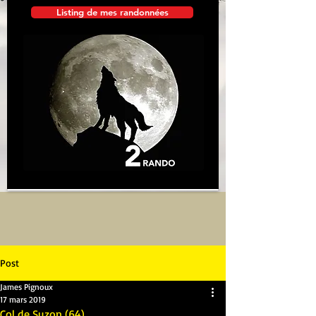
Listing de mes randonnées
Post
James Pignoux
17 mars 2019
Col de Suzon (64)