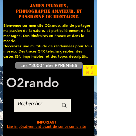
James PIGNOUX,
photographe amateur, et
passionné de montagne.
Bienvenue sur mon site O2rando, afin de partager
ma passion de la nature, et particulièrement de la
montagne. Des itinéraires en France et dans le
monde.
Découvrez une multitude de randonnées pour tous
niveaux. Des traces GPX téléchargeables, des
cartes
IGN imprimables, et des topos descriptifs.
Les "3000" des PYRÉNÉES
ME
NU
O
2
rando
IMPORTANT
Lire impérativement avant de surfer sur le site