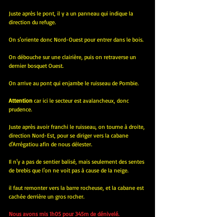
Juste après le pont, il y a un panneau qui indique la 
direction du refuge.
On s'oriente donc Nord-Ouest pour entrer dans le bois.
On débouche sur une clairière, puis on retraverse un 
dernier bosquet Ouest.
On arrive au pont qui enjambe le ruisseau de Pombie.
Attention
 car ici le secteur est avalancheux, donc 
prudence.
Juste après avoir franchi le ruisseau, on tourne à droite, 
direction Nord-Est, pour se diriger vers la cabane 
d'Arrégatiou afin de nous délester.
Il n'y a pas de sentier balisé, mais seulement des sentes 
de brebis que l'on ne voit pas à cause de la neige.
il faut remonter vers la barre rocheuse, et la cabane est 
cachée derrière un gros rocher.
Nous avons mis 1h05 pour 345m de dénivelé.