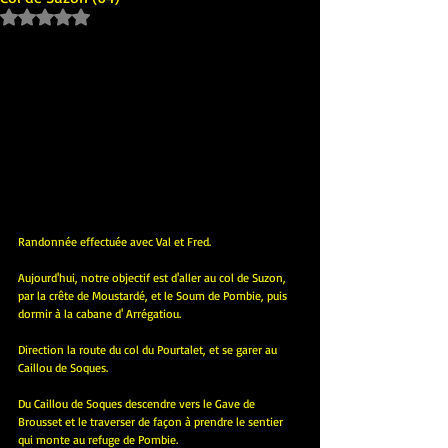
Noté NaN étoiles sur 5.
Randonnée effectuée avec Val et Fred.
Aujourd'hui, notre objectif est d'aller au col de Suzon, 
par la crête de Moustardé, et le Soum de Pombie, puis 
dormir à la cabane d' Arrégatiou.
Direction la route du col du Pourtalet, et se garer au 
Caillou de Soques.
Du Caillou de Soques descendre vers le Gave de 
Brousset et le traverser de façon à prendre le sentier 
qui monte au refuge de Pombie.