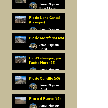
James Pignoux
il y a 5 jours
Pic de Llena Cantal
(Espagne)
James Pignoux
30 juil.
Pic de Montferrat (65)
James Pignoux
19 juil.
Pic d'Estaragne, par
l'arête Nord (65)
James Pignoux
14 juil.
Pic de Cuneille (65)
James Pignoux
13 juil.
Pico del Puerto (65)
James Pignoux