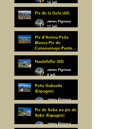
12 juil.
Pic de la Gela (65)
James Pignoux
11 juil.
Pic d'Anéou-Peña
Blanca-Pic de
Canaourouye-Punta
Bagüer (64)
James Pignoux
Hautafulhe (65)
5 juil.
James Pignoux
4 juil.
Peña Gabarda
(Espagne)
James Pignoux
27 juin
Pic de Soba ou pic de
Sobe (Espagne)
James Pignoux
25 juin