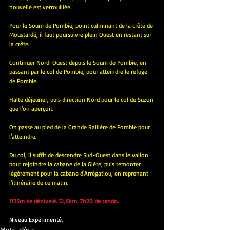
nouvelle est verrouillée.
Pour le Soum de Pombie, point culminant de la crête de 
Moustardé, il faut poursuivre plein Ouest en restant sur 
la crête.
Continuer Nord-Ouest depuis le Soum de Pombie, en 
passant par le col de Pombie, pour atteindre le refuge 
de Pombie.
Halte déjeuner, puis direction Nord pour le col de Suzon 
que l'on aperçoit.
On passe au pied de la Grande Raillère de Pombie pour 
l'atteindre.
Du col, il suffit de descendre Sud-Ouest dans le vallon 
pour rejoindre la cabane de la Glère, puis remonter 
légèrement pour la cabane d'Arrégatiou, en reprenant 
l'itinéraire de ce matin.
1125m de dénivelé. 12,6km. 7h20 de rando.
Niveau Expérimenté.
Mots-clés :