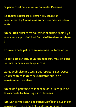
Superbe point de vue sur la chaine des Pyrénées.
La cabane est propre et offre 4 couchages en 
mezzanine. Il y A 4 matelas en mousse mais en piteux 
états.
On pourrait aussi dormir au rez de chaussée, mais il y a 
une source à proximité, et l'eau s'infiltre dans la cabane 
!
Enfin une belle petite cheminée mais qui fume un peu.
La table est bancale, et un seul tabouret, mais on peut 
se faire un banc avec les planches.
Après avoir vidé nos sacs, nous repartons Sud-Ouest, 
en direction de la crête de Moustardé que l'on a 
constamment en visuel.
On passe à proximité de la cabane de la Glère, puis de 
la cabane de Puchéoux qui sont fermées.
NB
: L'ancienne cabane de Puchéoux n'éxiste plus et par 
conséquent, on ne peut plus y dormir puisque la 