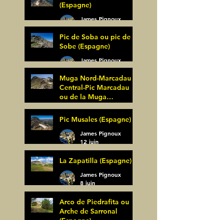
(Espagne)
James Pignoux
27 juin
Pic de Soba ou pic de
Sobe (Espagne)
James Pignoux
25 juin
Muga Nord-Marcadau
Central-Pic Marcadau
ou de la Muga
(Espagne)
James Pignoux
Pic Musales (Espagne)
21 juin
James Pignoux
12 juin
La Zapatilla (Espagne)
James Pignoux
8 juin
Arco de Piedrafita ou
Arche de Sarronal