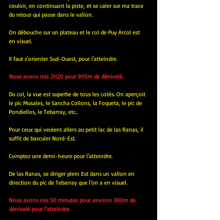
couloir, en continuant la piste, et se caler sur ma trace 
du retour qui passe dans le vallon.
On débouche sur un plateau et le col de Puy Arcol est 
en visuel.
Il faut s'orienter Sud-Ouest, pour l'atteindre.
Nous avons mis 2H20 pour 905m de dénivelé.
Du col, la vue est superbe de tous les cotés. On aperçoit 
le pic Musales, le Sancha Collons, la Foqueta, le pic de 
Pondiellos, le Tebarray, etc..
Pour ceux qui veulent allers au petit lac de las Ranas, il 
suffit de basculer Nord-Est.
Comptez une demi-heure pour l'atteindre.
De las Ranas, se diriger plein Est dans un vallon en 
direction du pic de Tebarray que l'on a en visuel.
Nous avons mis 50 minutes pour environ 300m de 
dénivelé pour l'atteindre.