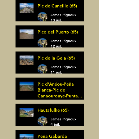
Pic de Cuneille (65)
James Pignoux
13 juil.
Pico del Puerto (65)
James Pignoux
12 juil.
Pic de la Gela (65)
James Pignoux
11 juil.
Pic d'Anéou-Peña
Blanca-Pic de
Canaourouye-Punta
Bagüer (64)
James Pignoux
Hautafulhe (65)
5 juil.
James Pignoux
4 juil.
Peña Gabarda