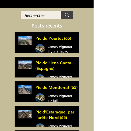
Posts récents
Pic du Pourtet (65)
James Pignoux
il y a 5 jours
Pic de Llena Cantal
(Espagne)
James Pignoux
30 juil.
Pic de Montferrat (65)
James Pignoux
19 juil.
Pic d'Estaragne, par
l'arête Nord (65)
James Pignoux
14 juil.