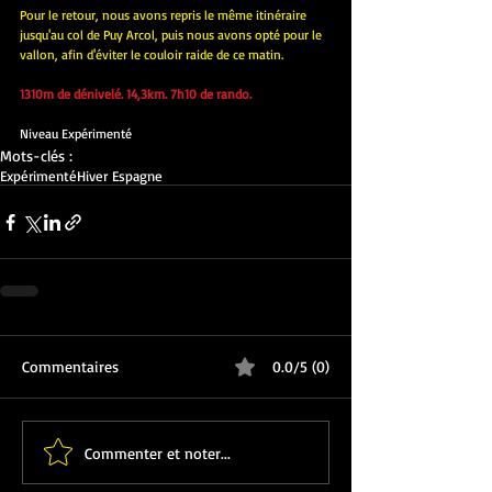
Pour le retour, nous avons repris le même itinéraire 
jusqu'au col de Puy Arcol, puis nous avons opté pour le 
vallon, afin d'éviter le couloir raide de ce matin.
1310m de dénivelé. 14,3km. 7h10 de rando.
Niveau Expérimenté 
Mots-clés :
Expérimenté
Hiver Espagne
Commentaires
0.0/5 (0)
Commenter et noter...