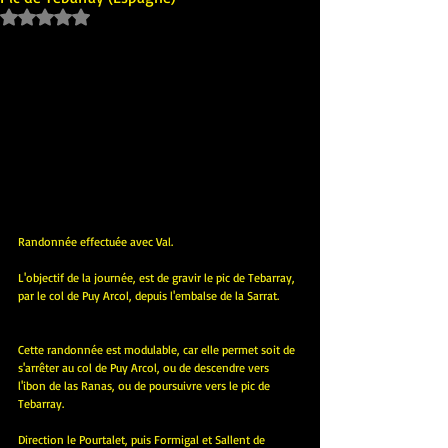
Noté NaN étoiles sur 5.
Randonnée effectuée avec Val.
L'objectif de la journée, est de gravir le pic de Tebarray, 
par le col de Puy Arcol, depuis l'embalse de la Sarrat.
Cette randonnée est modulable, car elle permet soit de 
s'arrêter au col de Puy Arcol, ou de descendre vers 
l'ibon de las Ranas, ou de poursuivre vers le pic de 
Tebarray.
Direction le Pourtalet, puis Formigal et Sallent de 