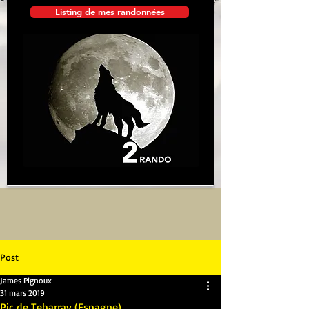
Listing de mes randonnées
Post
James Pignoux
31 mars 2019
Pic de Tebarray (Espagne)