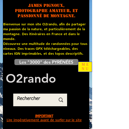
James PIGNOUX,
photographe amateur, et
passionné de montagne.
Bienvenue sur mon site O2rando, afin de partager
ma passion de la nature, et particulièrement de la
montagne. Des itinéraires en France et dans le
monde.
Découvrez une multitude de randonnées pour tous
niveaux. Des traces GPX téléchargeables, des
cartes
IGN imprimables, et des topos descriptifs.
Les "3000" des PYRÉNÉES
ME
NU
O
2
rando
IMPORTANT
Lire impérativement avant de surfer sur le site