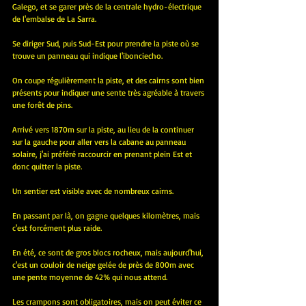
Galego, et se garer près de la centrale hydro-électrique 
de l'embalse de La Sarra.
Se diriger Sud, puis Sud-Est pour prendre la piste où se 
trouve un panneau qui indique l'ibonciecho.
On coupe régulièrement la piste, et des cairns sont bien 
présents pour indiquer une sente très agréable à travers 
une forêt de pins.
Arrivé vers 1870m sur la piste, au lieu de la continuer 
sur la gauche pour aller vers la cabane au panneau 
solaire, j'ai préféré raccourcir en prenant plein Est et 
donc quitter la piste.
Un sentier est visible avec de nombreux cairns.
En passant par là, on gagne quelques kilomètres, mais 
c'est forcément plus raide.
En été, ce sont de gros blocs rocheux, mais aujourd'hui, 
c'est un couloir de neige gelée de près de 800m avec 
une pente moyenne de 42% qui nous attend.
Les crampons sont obligatoires, mais on peut éviter ce 