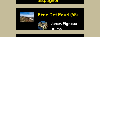
(Espagne)
James Pignoux
Pène Det Pouri (65)
7 juin
James Pignoux
30 mai
Alquezar-Meson de
Sevil (Espagne)
James Pignoux
25 mai
Rodellar-Fajas del
Mascun (Espagne)
James Pignoux
24 mai
Salto de Bierge-Peña
Falconera (Espagne)
James Pignoux
23 mai
Pène Mieytadere-
Cuyalaret (64)
James Pignoux
21 mai