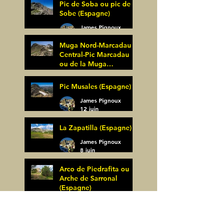
Pic de Soba ou pic de
Sobe (Espagne)
James Pignoux
25 juin
Muga Nord-Marcadau
Central-Pic Marcadau
ou de la Muga
(Espagne)
James Pignoux
Pic Musales (Espagne)
21 juin
James Pignoux
12 juin
La Zapatilla (Espagne)
James Pignoux
8 juin
Arco de Piedrafita ou
Arche de Sarronal
(Espagne)
James Pignoux
Pène Det Pouri (65)
7 juin