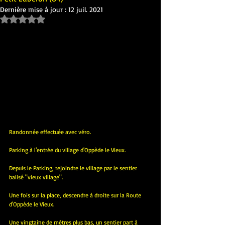
Dernière mise à jour :
12 juil. 2021
Noté NaN étoiles sur 5.
Randonnée effectuée avec véro.
Parking à l'entrée du village d'Oppède le Vieux.
Depuis le Parking, rejoindre le village par le sentier 
balisé "vieux village".
Une fois sur la place, descendre à droite sur la Route 
d'Oppède le Vieux. 
Une vingtaine de mètres plus bas, un sentier part à 