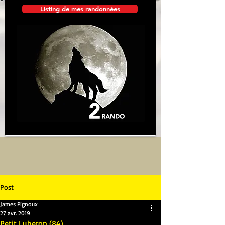
Listing de mes randonnées
Post
James Pignoux
27 avr. 2019
Petit Luberon (84)