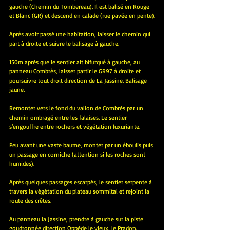
gauche (Chemin du Tombereau). Il est balisé en Rouge 
et Blanc (GR) et descend en calade (rue pavée en pente).
Après avoir passé une habitation, laisser le chemin qui 
part à droite et suivre le balisage à gauche.
150m après que le sentier ait bifurqué à gauche, au 
panneau Combrès, laisser partir le GR97 à droite et 
poursuivre tout droit direction de La Jassine. Balisage 
jaune.
Remonter vers le fond du vallon de Combrès par un 
chemin ombragé entre les falaises. Le sentier 
s'engouffre entre rochers et végétation luxuriante.
Peu avant une vaste baume, monter par un éboulis puis 
un passage en corniche (attention si les roches sont 
humides).
Après quelques passages escarpés, le sentier serpente à 
travers la végétation du plateau sommital et rejoint la 
route des crêtes.
Au panneau la Jassine, prendre à gauche sur la piste 
goudronnée direction Oppède le vieux, le Pradon. 