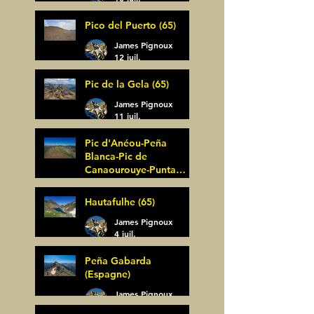
Pico del Puerto (65)
James Pignoux
12 juil.
Pic de la Gela (65)
James Pignoux
11 juil.
Pic d'Anéou-Peña
Blanca-Pic de
Canaourouye-Punta
Bagüer (64)
James Pignoux
Hautafulhe (65)
5 juil.
James Pignoux
4 juil.
Peña Gabarda
(Espagne)
James Pignoux
27 juin