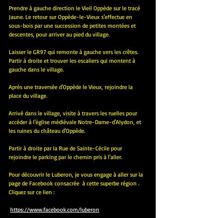
Prendre à gauche direction le Vieil Oppède sur le tracé 
Jaune. Le retour sur Oppède-le-Vieux s'effectue en 
sous-bois par une succession de petites montées et 
descentes, pour arriver au pied du village.
Laisser le GR97 qui remonte à gauche vers les crêtes. 
Partir à droite et trouver les escaliers qui montent à 
gauche dans le village. 
Après une traversée d'Oppède le Vieux, rejoindre la 
place du village.
Arrivé dans le village, visite à travers les ruelles pour 
accéder à l'église médiévale Notre-Dame-d'Alydon, et 
les ruines du château d'Oppède.
Partir à droite par la Rue de Sainte-Cécile pour 
rejoindre le parking par le chemin pris à l'aller.
Pour découvrir le Luberon, je vous engage à aller sur la 
page de Facebook consacrée  à cette superbe région . 
Cliquez sur ce lien :  
https://www.facebook.com/luberon