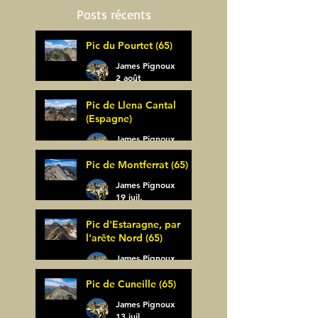
Posts récents
Pic du Pourtet (65)
James Pignoux
2 août
Pic de Llena Cantal
(Espagne)
James Pignoux
30 juil.
Pic de Montferrat (65)
James Pignoux
19 juil.
Pic d'Estaragne, par
l'arête Nord (65)
James Pignoux
14 juil.
Pic de Cuneille (65)
James Pignoux
13 juil.