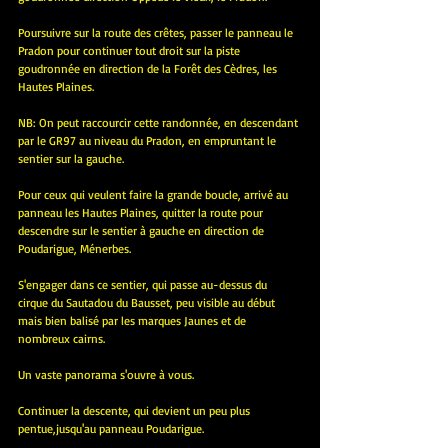
Poursuivre sur la route des crêtes, passer le panneau le 
Pradon pour continuer tout droit sur la piste 
goudronnée en direction de la Forêt des Cèdres, les 
Hautes Plaines.
NB: On peut raccourcir cette randonnée, en descendant 
par le GR97 au niveau du Pradon, en empruntant le 
sentier sur la gauche.
Pour ceux qui veulent faire la grande boucle, arrivé au 
panneau les Hautes Plaines, quitter la route pour 
descendre sur le sentier à gauche en direction de 
Poudarigue, Ménerbes. 
S'engager dans ce sentier, qui passe au-dessus du 
cirque du Sautadou du Bausset, peu visible au début 
mais bien balisé par les marques Jaunes et de 
nombreux cairns.
Un vaste panorama s'ouvre à vous.
Continuer la descente, qui devient un peu plus 
pentue,jusqu'au panneau Poudarigue.