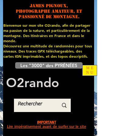
James PIGNOUX,
photographe amateur, et
passionné de montagne.
Bienvenue sur mon site O2rando, afin de partager
ma passion de la nature, et particulièrement de la
montagne. Des itinéraires en France et dans le
monde.
Découvrez une multitude de randonnées pour tous
niveaux. Des traces GPX téléchargeables, des
cartes
IGN imprimables, et des topos descriptifs.
Les "3000" des PYRÉNÉES
ME
NU
O
2
rando
IMPORTANT
Lire impérativement avant de surfer sur le site