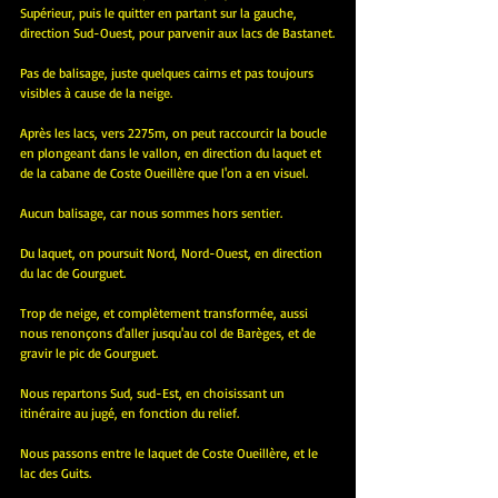
Supérieur, puis le quitter en partant sur la gauche, 
direction Sud-Ouest, pour parvenir aux lacs de Bastanet.
Pas de balisage, juste quelques cairns et pas toujours 
visibles à cause de la neige.
Après les lacs, vers 2275m, on peut raccourcir la boucle 
en plongeant dans le vallon, en direction du laquet et 
de la cabane de Coste Oueillère que l'on a en visuel.
Aucun balisage, car nous sommes hors sentier.
Du laquet, on poursuit Nord, Nord-Ouest, en direction 
du lac de Gourguet.
Trop de neige, et complètement transformée, aussi 
nous renonçons d'aller jusqu'au col de Barèges, et de 
gravir le pic de Gourguet.
Nous repartons Sud, sud-Est, en choisissant un 
itinéraire au jugé, en fonction du relief.
Nous passons entre le laquet de Coste Oueillère, et le 
lac des Guits.