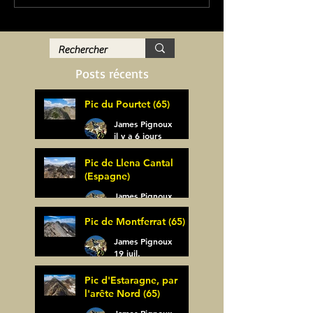
Posts récents
Pic du Pourtet (65)
James Pignoux
il y a 6 jours
Pic de Llena Cantal
(Espagne)
James Pignoux
30 juil.
Pic de Montferrat (65)
James Pignoux
19 juil.
Pic d'Estaragne, par
l'arête Nord (65)
James Pignoux