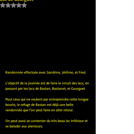
Noté NaN étoiles sur 5.
Randonnée effectuée avec Sandrine, Jérôme, et Fred.
L'objectif de la journée est de faire le circuit des lacs, en 
passant par les lacs de Bastan, Bastanet, et Gourguet.
Pour ceux qui ne veulent par entreprendre cette longue 
boucle, le refuge de Bastan est déjà une belle 
randonnée que l'on peut faire en aller retour.
On peut aussi se contenter du très beau lac Inférieur et 
se balader aux alentours.