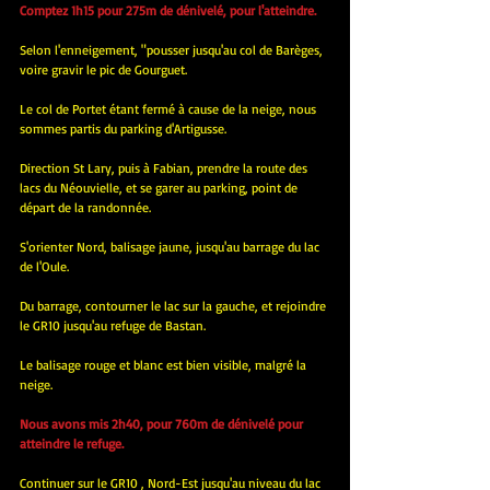
Comptez 1h15 pour 275m de dénivelé, pour l'atteindre.
Selon l'enneigement, "pousser jusqu'au col de Barèges, 
voire gravir le pic de Gourguet.
Le col de Portet étant fermé à cause de la neige, nous 
sommes partis du parking d'Artigusse.
Direction St Lary, puis à Fabian, prendre la route des 
lacs du Néouvielle, et se garer au parking, point de 
départ de la randonnée.
S'orienter Nord, balisage jaune, jusqu'au barrage du lac 
de l'Oule.
Du barrage, contourner le lac sur la gauche, et rejoindre 
le GR10 jusqu'au refuge de Bastan.
Le balisage rouge et blanc est bien visible, malgré la 
neige.
Nous avons mis 2h40, pour 760m de dénivelé pour 
atteindre le refuge.
Continuer sur le GR10 , Nord-Est jusqu'au niveau du lac 