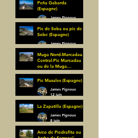
Peña Gabarda
(Espagne)
James Pignoux
27 juin
Pic de Soba ou pic de
Sobe (Espagne)
James Pignoux
25 juin
Muga Nord-Marcadau
Central-Pic Marcadau
ou de la Muga
(Espagne)
James Pignoux
Pic Musales (Espagne)
21 juin
James Pignoux
12 juin
La Zapatilla (Espagne)
James Pignoux
8 juin
Arco de Piedrafita ou