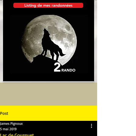
Listing de mes randonnées
Post
James Pignoux
5 mai 2019
Lac de Gourguet