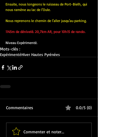
Ensuite, nous longeons le ruisseau de Port-Bielh, qui 
nous ramène au lac de l'Oule.
Nous reprenons le chemin de l'aller jusqu'au parking.
1145m de dénivelé. 20,7km AR, pour 10h15 de rando.
Niveau Expérimenté.
Mots-clés :
Expérimenté
Hiver Hautes Pyrénées
Commentaires
0.0/5 (0)
Commenter et noter...