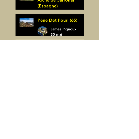
Arche de Sarronal
(Espagne)
James Pignoux
Pène Det Pouri (65)
7 juin
James Pignoux
30 mai
Alquezar-Meson de
Sevil (Espagne)
James Pignoux
25 mai
Rodellar-Fajas del
Mascun (Espagne)
James Pignoux
24 mai
Salto de Bierge-Peña
Falconera (Espagne)
James Pignoux
23 mai
Pène Mieytadere-
Cuyalaret (64)
James Pignoux