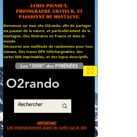
James PIGNOUX,
photographe amateur, et
passionné de montagne.
Bienvenue sur mon site O2rando, afin de partager
ma passion de la nature, et particulièrement de la
montagne. Des itinéraires en France et dans le
monde.
Découvrez une multitude de randonnées pour tous
niveaux. Des traces GPX téléchargeables, des
cartes
IGN imprimables, et des topos descriptifs.
Les "3000" des PYRÉNÉES
ME
NU
O
2
rando
IMPORTANT
Lire impérativement avant de surfer sur le site