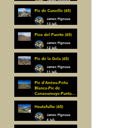
14 juil.
Pic de Cuneille (65)
James Pignoux
13 juil.
Pico del Puerto (65)
James Pignoux
12 juil.
Pic de la Gela (65)
James Pignoux
11 juil.
Pic d'Anéou-Peña
Blanca-Pic de
Canaourouye-Punta
Bagüer (64)
James Pignoux
Hautafulhe (65)
5 juil.
James Pignoux
4 juil.