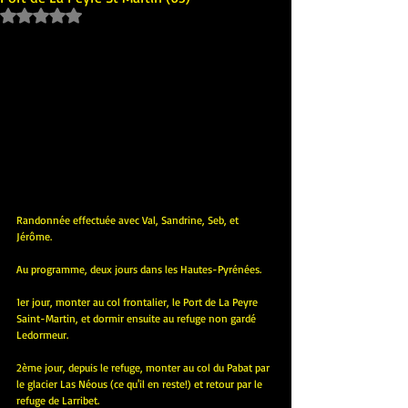
Noté NaN étoiles sur 5.
Randonnée effectuée avec Val, Sandrine, Seb, et 
Jérôme.
Au programme, deux jours dans les Hautes-Pyrénées.
1er jour, monter au col frontalier, le Port de La Peyre 
Saint-Martin, et dormir ensuite au refuge non gardé 
Ledormeur.
2ème jour, depuis le refuge, monter au col du Pabat par 
le glacier Las Néous (ce qu'il en reste!) et retour par le 
refuge de Larribet.