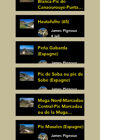
Blanca-Pic de
Canaourouye-Punta
Bagüer (64)
James Pignoux
Hautafulhe (65)
5 juil.
James Pignoux
4 juil.
Peña Gabarda
(Espagne)
James Pignoux
27 juin
Pic de Soba ou pic de
Sobe (Espagne)
James Pignoux
25 juin
Muga Nord-Marcadau
Central-Pic Marcadau
ou de la Muga
(Espagne)
James Pignoux
Pic Musales (Espagne)
21 juin
James Pignoux