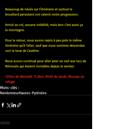
Beaucoup de névés sur l'itinéraire et surtout le 
brouillard persistant ont ralenti notre progression.
Arrivé au col, aucune visibilité, mais bon c'est aussi ça 
la montagne.
Pour le retour, nous avons repris à peu près le même 
itinéraire qu'à l'aller, sauf que nous sommes descendus 
voir la toue de Castérie.
Nous avons continué pour aller jeter un oeil aux lacs de 
Rémoulis qui étaient invisibles depuis le sentier.
1255m de dénivelé. 17,9km. 8h40 de rando. Bivouac au 
refuge.
Mots-clés :
Randonneur
Hautes-Pyrénées