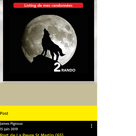
Listing de mes randonnées
Post
James Pignoux
15 juin 2019
Port de La Peyre St Martin (65)