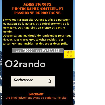
James PIGNOUX,
photographe amateur, et
passionné de montagne.
Bienvenue sur mon site O2rando, afin de partager
ma passion de la nature, et particulièrement de la
montagne. Des itinéraires en France et dans le
monde.
Découvrez une multitude de randonnées pour tous
niveaux. Des traces GPX téléchargeables, des
cartes
IGN imprimables, et des topos descriptifs.
Les "3000" des PYRÉNÉES
ME
NU
O
2
rando
IMPORTANT
Lire impérativement avant de surfer sur le site