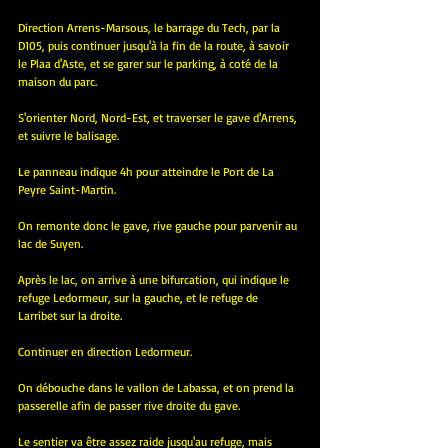
Direction Arrens-Marsous, le barrage du Tech, par la 
D105, puis continuer jusqu'à la fin de la route, à savoir 
le Plaa d'Aste, et se garer sur le parking, à coté de la 
maison du parc.
S'orienter Nord, Nord-Est, et traverser le gave d'Arrens, 
et suivre le balisage.
Le panneau indique 4h pour atteindre le Port de La 
Peyre Saint-Martin.
On remonte donc le gave, rive gauche pour parvenir au 
lac de Suyen.
Après le lac, on arrive à une bifurcation, qui indique le 
refuge Ledormeur, sur la gauche, et le refuge de 
Larribet sur la droite.
Continuer en direction Ledormeur.
On débouche dans le vallon de Labassa, et on prend la 
passerelle afin de passer rive droite du gave.
Le sentier va être assez raide jusqu'au refuge, mais 