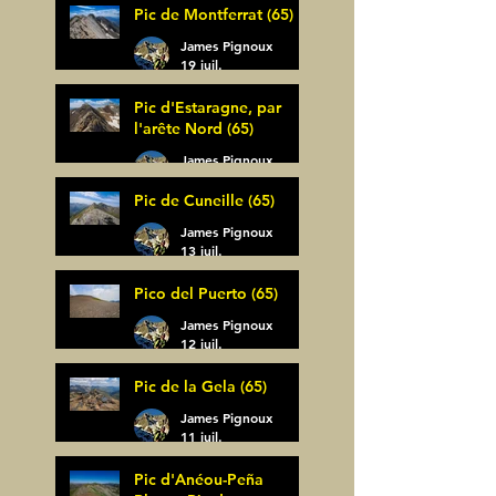
Pic de Montferrat (65)
James Pignoux
19 juil.
Pic d'Estaragne, par
l'arête Nord (65)
James Pignoux
14 juil.
Pic de Cuneille (65)
James Pignoux
13 juil.
Pico del Puerto (65)
James Pignoux
12 juil.
Pic de la Gela (65)
James Pignoux
11 juil.
Pic d'Anéou-Peña