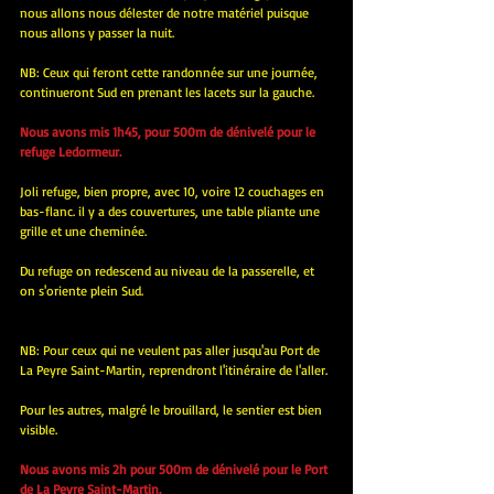
nous allons nous délester de notre matériel puisque 
nous allons y passer la nuit.
NB: Ceux qui feront cette randonnée sur une journée, 
continueront Sud en prenant les lacets sur la gauche.
Nous avons mis 1h45, pour 500m de dénivelé pour le 
refuge Ledormeur.
Joli refuge, bien propre, avec 10, voire 12 couchages en 
bas-flanc. il y a des couvertures, une table pliante une 
grille et une cheminée.
Du refuge on redescend au niveau de la passerelle, et 
on s'oriente plein Sud.
NB: Pour ceux qui ne veulent pas aller jusqu'au Port de 
La Peyre Saint-Martin, reprendront l'itinéraire de l'aller.
Pour les autres, malgré le brouillard, le sentier est bien 
visible.
Nous avons mis 2h pour 500m de dénivelé pour le Port 
de La Peyre Saint-Martin.