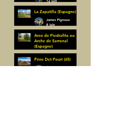
12 juin
La Zapatilla (Espagne)
James Pignoux
8 juin
Arco de Piedrafita ou
Arche de Sarronal
(Espagne)
James Pignoux
Pène Det Pouri (65)
7 juin
James Pignoux
30 mai
Alquezar-Meson de
Sevil (Espagne)
James Pignoux
25 mai
Rodellar-Fajas del
Mascun (Espagne)
James Pignoux
24 mai