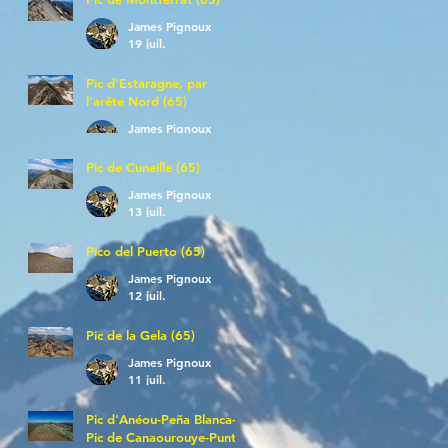
James Pignoux
19 juil.
Pic d'Estaragne, par
l'arête Nord (65)
James Pignoux
14 juil.
Pic de Cuneille (65)
James Pignoux
13 juil.
Pico del Puerto (65)
James Pignoux
12 juil.
Pic de la Gela (65)
James Pignoux
11 juil.
Pic d'Anéou-Peña Blanca-
Pic de Canaourouye-Punta