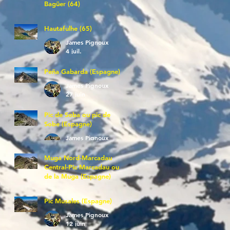
Bagüer (64)
James Pignoux
5 juil.
Hautafulhe (65)
James Pignoux
4 juil.
Peña Gabarda (Espagne)
James Pignoux
27 juin
Pic de Soba ou pic de
Sobe (Espagne)
James Pignoux
25 juin
Muga Nord-Marcadau
Central-Pic Marcadau ou
de la Muga (Espagne)
James Pignoux
21 juin
Pic Musales (Espagne)
James Pignoux
12 juin