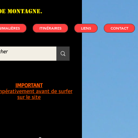
de montagne.
IMALIÈRES
ITINÉRAIRES
LIENS
CONTACT
IMPORTANT
impérativement avant de surfer
sur le site