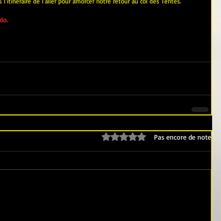
l'itinéraire de l'aller pour amorcer notre retour au col des Tentes.
do.
Noté 0 étoile sur 5.
Pas encore de note