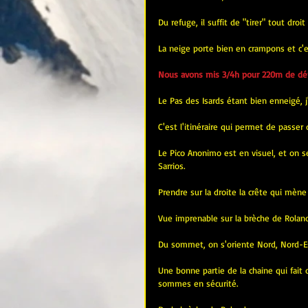
Du refuge, il suffit de "tirer" tout droi
La neige porte bien en crampons et c'es
Nous avons mis 3/4h pour 220m de déni
Le Pas des Isards étant bien enneigé, j
C'est l'itinéraire qui permet de passe
Le Pico Anonimo est en visuel, et on se
Sarrios.
Prendre sur la droite la crête qui mène
Vue imprenable sur la brèche de Roland,
Du sommet, on s'oriente Nord, Nord-Est
Une bonne partie de la chaine qui fait
sommes en sécurité.