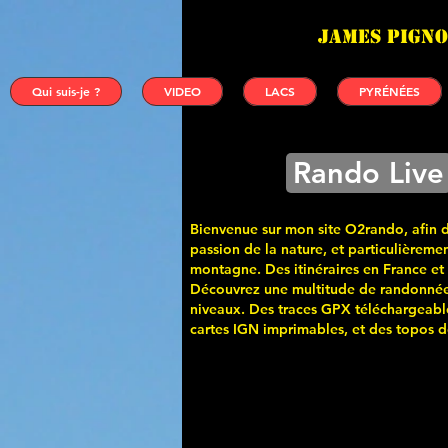
James PIGNO
Qui suis-je ?
VIDEO
LACS
PYRÉNÉES
Rando Live
Bienvenue sur mon site O2rando, afin 
passion de la nature, et particulièremen
montagne. Des itinéraires en France et
Découvrez une multitude de randonnée
niveaux. Des traces GPX téléchargeabl
cartes
IGN imprimables, et des topos de