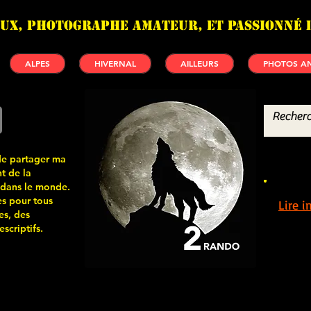
UX, photographe amateur, et passionné 
ALPES
HIVERNAL
AILLEURS
PHOTOS AN
de partager ma
t de la
 dans le monde.
s pour tous
Lire 
es, des
scriptifs.