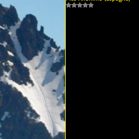
Noté NaN étoiles sur 5.