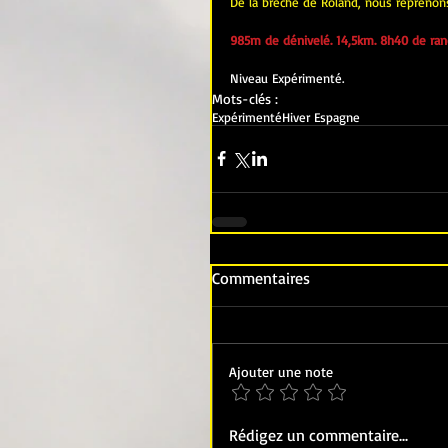
De la brèche de Roland, nous reprenons 
985m de dénivelé. 14,5km. 8h40 de ran
Niveau Expérimenté.
Mots-clés :
Expérimenté
Hiver Espagne
Commentaires
Ajouter une note
Rédigez un commentaire...