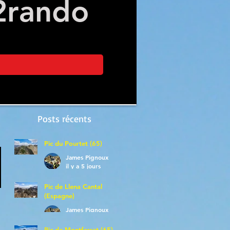
2
rando
Posts récents
Pic du Pourtet (65)
James Pignoux
il y a 5 jours
Pic de Llena Cantal
(Espagne)
James Pignoux
30 juil.
Pic de Montferrat (65)