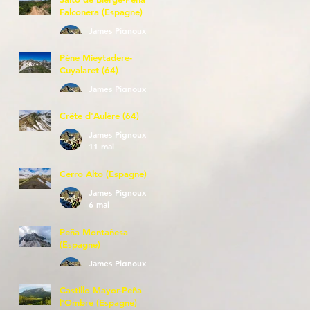
Falconera (Espagne)
James Pignoux
23 mai
Pène Mieytadere-
Cuyalaret (64)
James Pignoux
21 mai
Crête d'Aulère (64)
James Pignoux
11 mai
Cerro Alto (Espagne)
James Pignoux
6 mai
Peña Montañesa
(Espagne)
James Pignoux
27 avr.
Castillo Mayor-Peña
l'Ombre (Espagne)