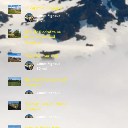
La Zapatilla (Espagne)
James Pignoux
8 juin
Arco de Piedrafita ou
Arche de Sarronal
(Espagne)
James Pignoux
7 juin
Pène Det Pouri (65)
James Pignoux
30 mai
Alquezar-Meson de Sevil
(Espagne)
James Pignoux
25 mai
Rodellar-Fajas del Mascun
(Espagne)
James Pignoux
24 mai
Salto de Bierge-Peña