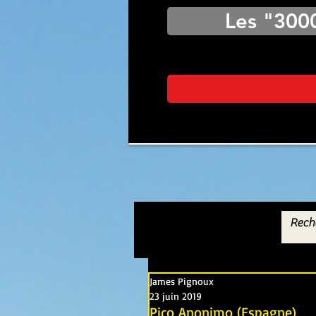
Les "300
James Pignoux
23 juin 2019
Pico Anonimo (Espagne)