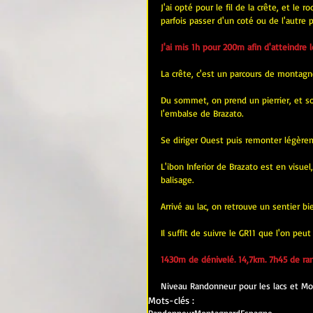
J'ai opté pour le fil de la crête, et le
parfois passer d'un coté ou de l'autre 
J'ai mis 1h pour 200m afin d'atteindre
La crête, c'est un parcours de montag
Du sommet, on prend un pierrier, et sou
l'embalse de Brazato.
Se diriger Ouest puis remonter légèr
L'ibon Inferior de Brazato est en visuel, 
balisage.
Arrivé au lac, on retrouve un sentier bie
Il suffit de suivre le GR11 que l'on p
1430m de dénivelé. 14,7km. 7h45 de ra
Niveau Randonneur pour les lacs et M
Mots-clés :
Randonneur
Montagnard
Espagne