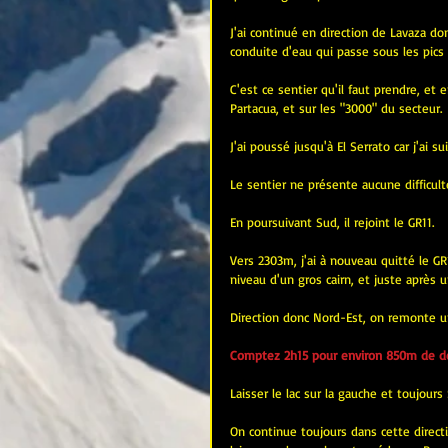
J'ai continué en direction de Lavaza don
conduite d'eau qui passe sous les pics 
C'est ce sentier qu'il faut prendre, et e
Partacua, et sur les "3000" du secteur.
J'ai poussé jusqu'à El Serrato car j'ai su
Le sentier ne présente aucune difficul
En poursuivant Sud, il rejoint le GR11.
Vers 2303m, j'ai à nouveau quitté le G
niveau d'un gros cairn, et juste après u
Direction donc Nord-Est, on remonte un 
Comptez 2h15 pour environ 850m de dén
Laisser le lac sur la gauche et toujour
On continue toujours dans cette directi