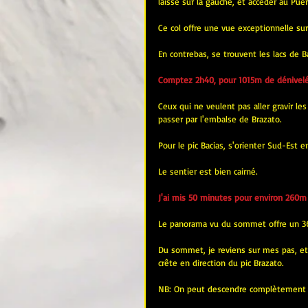
laisse sur la gauche, et accéder au Puer
Ce col offre une vue exceptionnelle sur
En contrebas, se trouvent les lacs de B
Comptez 2h40, pour 1015m de dénivelé
Ceux qui ne veulent pas aller gravir les 
passer par l'embalse de Brazato.
Pour le pic Bacias, s'orienter Sud-Est 
Le sentier est bien cairné.
J'ai mis 50 minutes pour environ 260m 
Le panorama vu du sommet offre un 3
Du sommet, je reviens sur mes pas, et
crête en direction du pic Brazato.
NB: On peut descendre complètement dans