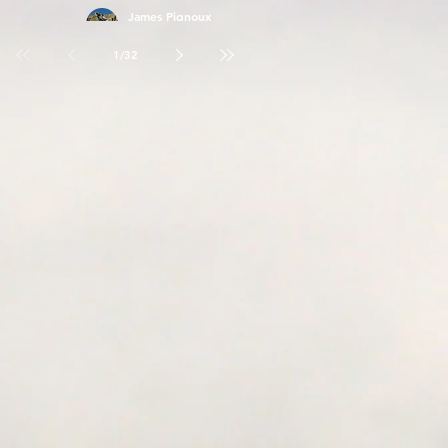
James Pignoux
26 avr.
1
/
32