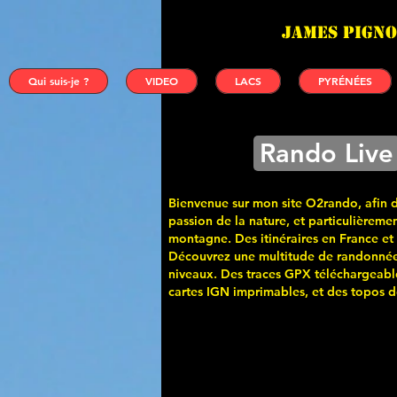
James PIGNO
Qui suis-je ?
VIDEO
LACS
PYRÉNÉES
Rando Live
Bienvenue sur mon site O2rando, afin 
passion de la nature, et particulièremen
montagne. Des itinéraires en France et
Découvrez une multitude de randonnée
niveaux. Des traces GPX téléchargeabl
cartes
IGN imprimables, et des topos de