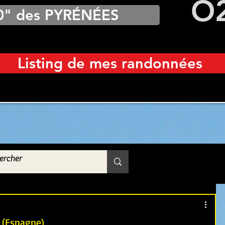
O
0" des PYRÉNÉES
Listing de mes randonnées
o (Espagne)