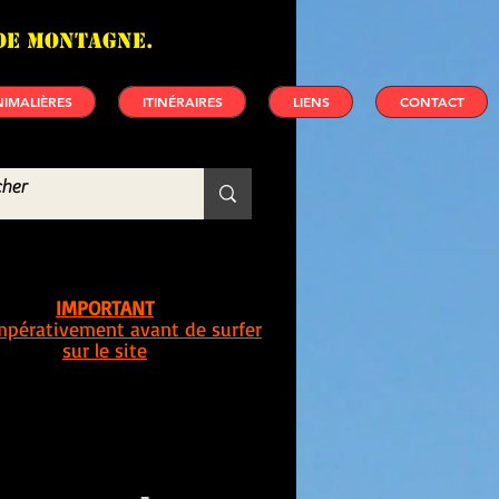
de montagne.
IMALIÈRES
ITINÉRAIRES
LIENS
CONTACT
IMPORTANT
impérativement avant de surfer
sur le site