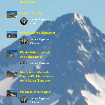
Bagüer (64)
James Pignoux
5 juil.
Hautafulhe (65)
James Pignoux
4 juil.
Peña Gabarda (Espagne)
James Pignoux
27 juin
Pic de Soba ou pic de
Sobe (Espagne)
James Pignoux
25 juin
Muga Nord-Marcadau
Central-Pic Marcadau ou
de la Muga (Espagne)
James Pignoux
21 juin
Pic Musales (Espagne)
James Pignoux
12 juin