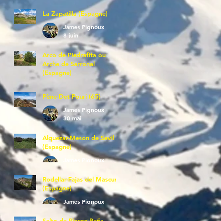
La Zapatilla (Espagne)
James Pignoux
8 juin
Arco de Piedrafita ou
Arche de Sarronal
(Espagne)
James Pignoux
7 juin
Pène Det Pouri (65)
James Pignoux
30 mai
Alquezar-Meson de Sevil
(Espagne)
James Pignoux
25 mai
Rodellar-Fajas del Mascun
(Espagne)
James Pignoux
24 mai
Salto de Bierge-Peña