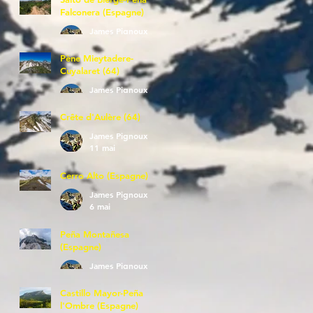
Falconera (Espagne)
James Pignoux
23 mai
Pène Mieytadere-
Cuyalaret (64)
James Pignoux
21 mai
Crête d'Aulère (64)
James Pignoux
11 mai
Cerro Alto (Espagne)
James Pignoux
6 mai
Peña Montañesa
(Espagne)
James Pignoux
27 avr.
Castillo Mayor-Peña
l'Ombre (Espagne)