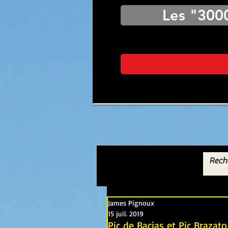
Les "300
James Pignoux
15 juil. 2019
Pic de Bacias et Pic Brazat