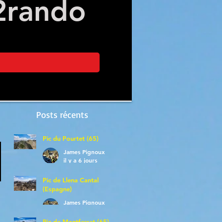
2
rando
Posts récents
Pic du Pourtet (65)
James Pignoux
il y a 6 jours
Pic de Llena Cantal
(Espagne)
James Pignoux
30 juil.
Pic de Montferrat (65)