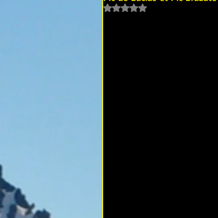
Noté NaN étoiles sur 5.