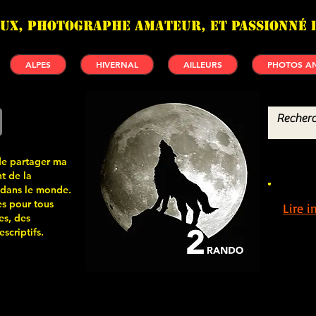
UX, photographe amateur, et passionné 
ALPES
HIVERNAL
AILLEURS
PHOTOS AN
de partager ma
t de la
 dans le monde.
s pour tous
Lire 
es, des
scriptifs.