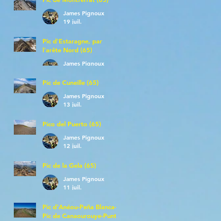
James Pignoux
19 juil.
Pic d'Estaragne, par
l'arête Nord (65)
James Pignoux
14 juil.
Pic de Cuneille (65)
James Pignoux
13 juil.
Pico del Puerto (65)
James Pignoux
12 juil.
Pic de la Gela (65)
James Pignoux
11 juil.
Pic d'Anéou-Peña Blanca-
Pic de Canaourouye-Punta