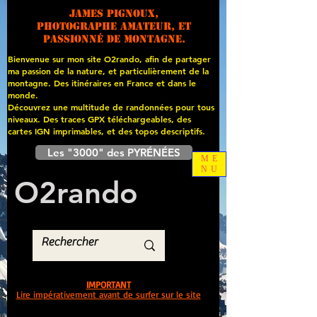
James PIGNOUX,
photographe amateur, et
passionné de montagne.
Bienvenue sur mon site O2rando, afin de partager
ma passion de la nature, et particulièrement de la
montagne. Des itinéraires en France et dans le
monde.
Découvrez une multitude de randonnées pour tous
niveaux. Des traces GPX téléchargeables, des
cartes
IGN imprimables, et des topos descriptifs.
Les "3000" des PYRÉNÉES
ME
NU
O
2
rando
IMPORTANT
Lire impérativement avant de surfer sur le site