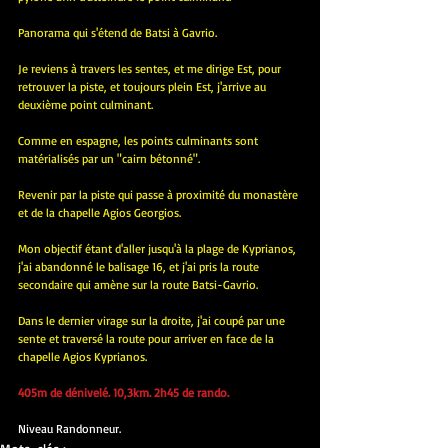
Panorama qui s'étend de Batsi à Gavrio.
Je reviens à travers les sentes, et me dirige Est, pour 
retrouver la piste, et toujours plein Est, j'arrive au 
deuxième point culminant.
Comme en espagne, les points culminants sont 
matérialisés par un "cairn bétonné".
Revenir par la piste qui passe à proximité du monastère 
et de la chapelle Agios Georgios.
Mon objectif étant d'aller jusqu'à la plage de Kyprianos, 
j'ai abandonné le balisage 16, et j'ai pris la route 
secondaire qui amène sur la route Batsi-Gavrio.
Dans le dernier virage sur la droite, j'ai coupé par une 
sente et traversé la route pour arriver en face de la 
chapelle Agios Kyprianos.
405m de dénivelé. 10,3km. 2h45 de rando.
Niveau Randonneur.