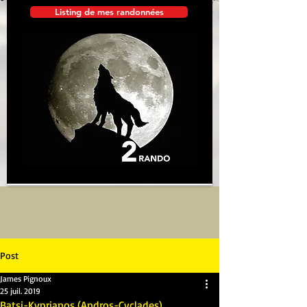
Listing de mes randonnées
Post
James Pignoux
25 juil. 2019
Batsi-Kyprianos (Andros-Cyclades)