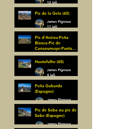
12 juil.
Pic de la Gela (65)
James Pignoux
11 juil.
Pic d'Anéou-Peña
Blanca-Pic de
Canaourouye-Punta
Bagüer (64)
James Pignoux
Hautafulhe (65)
5 juil.
James Pignoux
4 juil.
Peña Gabarda
(Espagne)
James Pignoux
27 juin
Pic de Soba ou pic de
Sobe (Espagne)
James Pignoux
25 juin