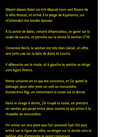
Départ depuis Batsi où m'a déposé mon ami Bruno de 
la Villa Brunat, et arrivé à la plage de Kyprianos, où 
m'attendait ma tendre épouse.
À la sortie de Batsi, venant d'Aprovatou, se garer sur la 
route de Gavrio, et prendre sur la droite le sentier n°16.
S'orienter Nord, le sentier est très bien balisé, et offre 
une jolie vue sur la baie de Batsi et Gavrio.
Il débouche sur la route, et à gauche le sentier se dirige 
vers Agios Petros.
Petite variante en ce qui me concerne, et j'ai quitté le 
balisage, pour aller jeter un oeil au monastère 
Zoodochos Pigi, en remontant la route sur la droite.
Dans le virage à droite, j'ai coupé la route, en prenant 
un sentier qui passe entre deux murets et qui arrive à la 
chapelle du monastère.
On arrive sur une piste que l'on poursuit Sud-Est puis 
arrivé sur la ligne de crête, se diriger sur la droite vers le 
pylône afin d'atteindre le point culminant.