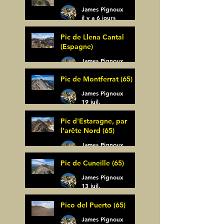
James Pignoux
il y a 6 jours
Pic de Llena Cantal
(Espagne)
James Pignoux
30 juil.
Pic de Montferrat (65)
James Pignoux
19 juil.
Pic d'Estaragne, par
l'arête Nord (65)
James Pignoux
14 juil.
Pic de Cuneille (65)
James Pignoux
13 juil.
Pico del Puerto (65)
James Pignoux