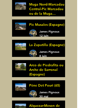
Muga Nord-Marcadau
Central-Pic Marcadau
ou de la Muga
(Espagne)
James Pignoux
Pic Musales (Espagne)
21 juin
James Pignoux
12 juin
La Zapatilla (Espagne)
James Pignoux
8 juin
Arco de Piedrafita ou
Arche de Sarronal
(Espagne)
James Pignoux
Pène Det Pouri (65)
7 juin
James Pignoux
30 mai
Alquezar-Meson de