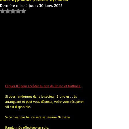
Dernière mise à jour :
30 janv. 2025
Noté NaN étoiles sur 5.
Cliquez ICI pour accéder au site de Bruno et Nathalie.
Si vous randonnez dans le secteur, Bruno est très 
arrangeant et peut vous déposer, voire vous récupérer 
s'il est disponible.
Si ce n'est pas lui, ce sera sa femme Nathalie.
Randonnée effectuée en solo.