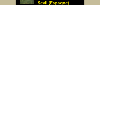
Sevil (Espagne)
James Pignoux
25 mai
Rodellar-Fajas del
Mascun (Espagne)
James Pignoux
24 mai
Salto de Bierge-Peña
Falconera (Espagne)
James Pignoux
23 mai
Pène Mieytadere-
Cuyalaret (64)
James Pignoux
21 mai
Crête d'Aulère (64)
James Pignoux
11 mai
Cerro Alto (Espagne)
James Pignoux