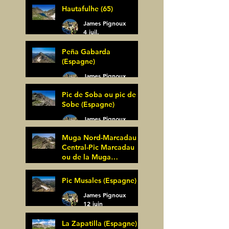
Hautafulhe (65)
5 juil.
James Pignoux
4 juil.
Peña Gabarda
(Espagne)
James Pignoux
27 juin
Pic de Soba ou pic de
Sobe (Espagne)
James Pignoux
25 juin
Muga Nord-Marcadau
Central-Pic Marcadau
ou de la Muga
(Espagne)
James Pignoux
Pic Musales (Espagne)
21 juin
James Pignoux
12 juin
La Zapatilla (Espagne)