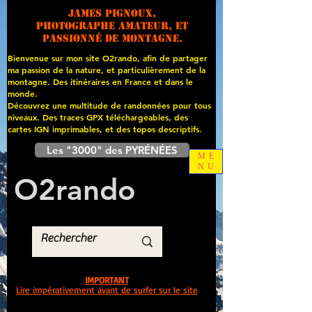
James PIGNOUX,
photographe amateur, et
passionné de montagne.
Bienvenue sur mon site O2rando, afin de partager
ma passion de la nature, et particulièrement de la
montagne. Des itinéraires en France et dans le
monde.
Découvrez une multitude de randonnées pour tous
niveaux. Des traces GPX téléchargeables, des
cartes
IGN imprimables, et des topos descriptifs.
Les "3000" des PYRÉNÉES
ME
NU
O
2
rando
IMPORTANT
Lire impérativement avant de surfer sur le site