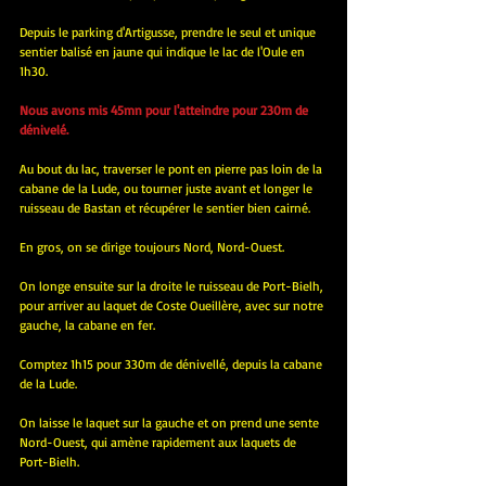
Depuis le parking d'Artigusse, prendre le seul et unique 
sentier balisé en jaune qui indique le lac de l'Oule en 
1h30.
Nous avons mis 45mn pour l'atteindre pour 230m de 
dénivelé.
Au bout du lac, traverser le pont en pierre pas loin de la 
cabane de la Lude, ou tourner juste avant et longer le 
ruisseau de Bastan et récupérer le sentier bien cairné.
En gros, on se dirige toujours Nord, Nord-Ouest.
On longe ensuite sur la droite le ruisseau de Port-Bielh, 
pour arriver au laquet de Coste Oueillère, avec sur notre 
gauche, la cabane en fer.
Comptez 1h15 pour 330m de dénivellé, depuis la cabane 
de la Lude.
On laisse le laquet sur la gauche et on prend une sente 
Nord-Ouest, qui amène rapidement aux laquets de 
Port-Bielh.