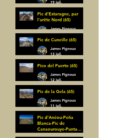
19 juil.
Pic d'Estaragne, par
l'arête Nord (65)
James Pignoux
14 juil.
Pic de Cuneille (65)
James Pignoux
13 juil.
Pico del Puerto (65)
James Pignoux
12 juil.
Pic de la Gela (65)
James Pignoux
11 juil.
Pic d'Anéou-Peña
Blanca-Pic de
Canaourouye-Punta
Bagüer (64)
James Pignoux