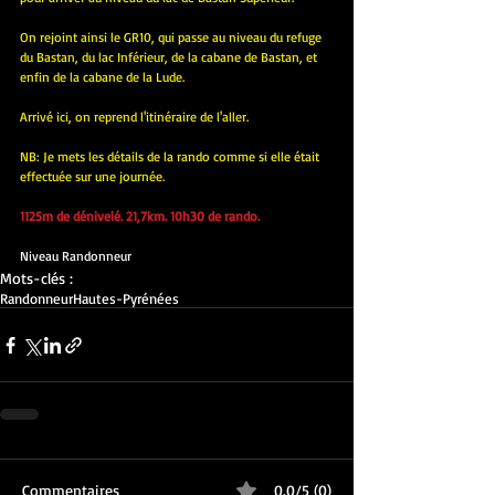
On rejoint ainsi le GR10, qui passe au niveau du refuge 
du Bastan, du lac Inférieur, de la cabane de Bastan, et 
enfin de la cabane de la Lude.
Arrivé ici, on reprend l'itinéraire de l'aller.
NB: Je mets les détails de la rando comme si elle était 
effectuée sur une journée.
1125m de dénivelé. 21,7km. 10h30 de rando.
Niveau Randonneur
Mots-clés :
Randonneur
Hautes-Pyrénées
Commentaires
0.0/5 (0)