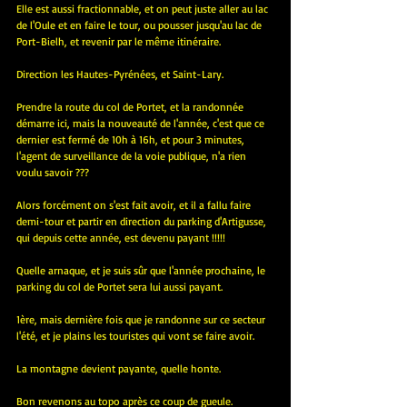
Elle est aussi fractionnable, et on peut juste aller au lac 
de l'Oule et en faire le tour, ou pousser jusqu'au lac de 
Port-Bielh, et revenir par le même itinéraire.
Direction les Hautes-Pyrénées, et Saint-Lary.
Prendre la route du col de Portet, et la randonnée 
démarre ici, mais la nouveauté de l'année, c'est que ce 
dernier est fermé de 10h à 16h, et pour 3 minutes, 
l'agent de surveillance de la voie publique, n'a rien 
voulu savoir ???
Alors forcément on s'est fait avoir, et il a fallu faire 
demi-tour et partir en direction du parking d'Artigusse, 
qui depuis cette année, est devenu payant !!!!!
Quelle arnaque, et je suis sûr que l'année prochaine, le 
parking du col de Portet sera lui aussi payant.
1ère, mais dernière fois que je randonne sur ce secteur 
l'été, et je plains les touristes qui vont se faire avoir.
La montagne devient payante, quelle honte.
Bon revenons au topo après ce coup de gueule.