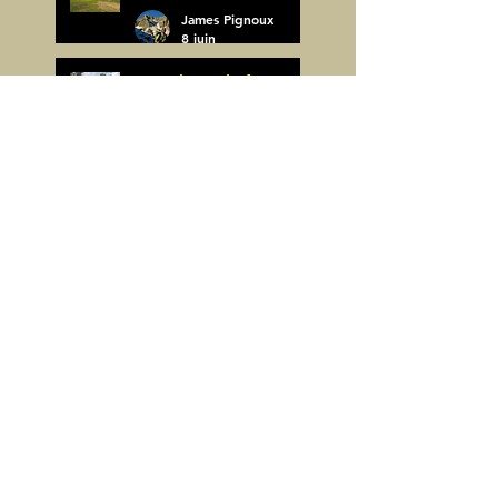
James Pignoux
8 juin
Arco de Piedrafita ou
Arche de Sarronal
(Espagne)
James Pignoux
Pène Det Pouri (65)
7 juin
James Pignoux
30 mai
Alquezar-Meson de
Sevil (Espagne)
James Pignoux
25 mai
Rodellar-Fajas del
Mascun (Espagne)
James Pignoux
24 mai
Salto de Bierge-Peña
Falconera (Espagne)