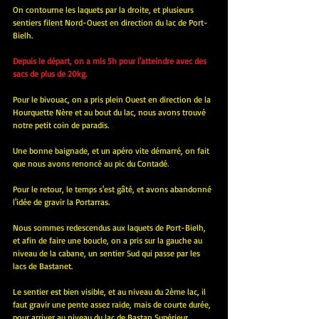
On contourne les laquets par la droite, et plusieurs 
sentiers filent Nord-Ouest en direction du lac de Port-
Bielh.
Depuis le départ, on a mis 5h pour l'atteindre avec des 
sacs de plus de 20kg.
Pour le bivouac, on a pris plein Ouest en direction de la 
Hourquette Nère et au bout du lac, nous avons trouvé 
notre petit coin de paradis.
Une bonne baignade, et un apéro vite démarré, on fait 
que nous avons renoncé au pic du Contadé.
Pour le retour, le temps s'est gâté, et avons abandonné 
l'idée de gravir la Portarras.
Nous sommes redescendus aux laquets de Port-Bielh, 
et afin de faire une boucle, on a pris sur la gauche au 
niveau de la cabane, un sentier Sud qui passe par les 
lacs de Bastanet.
Le sentier est bien visible, et au niveau du 2ème lac, il 
faut gravir une pente assez raide, mais de courte durée, 
pour arriver au niveau du lac de Bastan Supérieur.