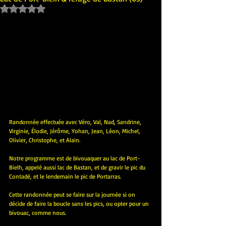
Noté NaN étoiles sur 5.
Randonnée effectuée avec Véro, Val, Nad, Sandrine, 
Virginie, Élodie, Jérôme, Yohan, Jean, Léon, Michel, 
Olivier, Christophe, et Alain.
Notre programme est de bivouaquer au lac de Port-
Bielh, appelé aussi lac de Bastan, et de gravir le pic du 
Contadé, et le lendemain le pic de Portarras.
Cette randonnée peut se faire sur la journée si on 
décide de faire la boucle sans les pics, ou opter pour un 
bivouac, comme nous.