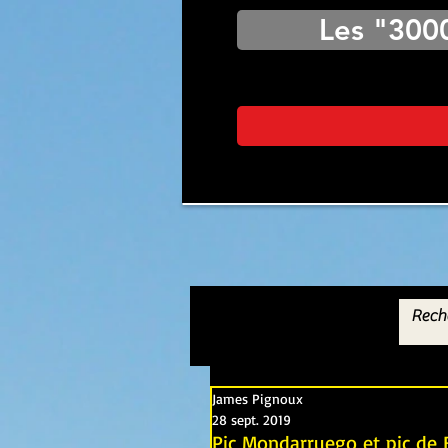
Les "300
James Pignoux
28 sept. 2019
Pic Mondarruego et pic de 