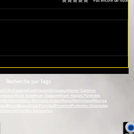
Pas encore de note
Recherche par Tags
res
Crète
Espagne
Expérimenté
Grimpeur
Haute-Garonne
es
Hawaii
Hiver Aspe
Hiver Espagne
Hiver Hautes Pyrénées
Indonésie
Italie
La Réunion
Lombok
Maroc
Martinique
Maurice
nard
Moyo
Naxos
Ossau
Portugal
Provence
Pyrénées-Orientales
a
Tenerife
Tinos
Via Ferrata
Yeu