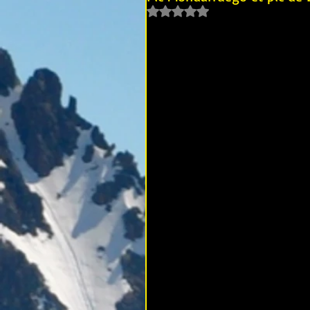
Noté NaN étoiles sur 5.