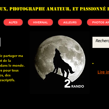
UX, photographe amateur, et passionné 
ALPES
HIVERNAL
AILLEURS
PHOTOS AN
de partager ma
t de la
 dans le monde.
s pour tous
Lire 
es, des
scriptifs.