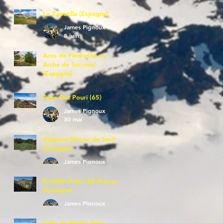
La Zapatilla (Espagne)
James Pignoux
8 juin
Arco de Piedrafita ou
Arche de Sarronal
(Espagne)
James Pignoux
7 juin
Pène Det Pouri (65)
James Pignoux
30 mai
Alquezar-Meson de Sevil
(Espagne)
James Pignoux
25 mai
Rodellar-Fajas del Mascun
(Espagne)
James Pignoux
24 mai
Salto de Bierge-Peña