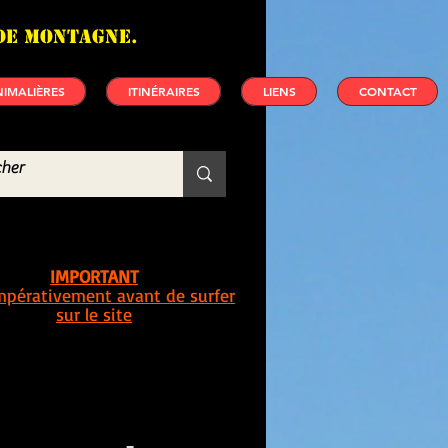
de montagne.
IMALIÈRES
ITINÉRAIRES
LIENS
CONTACT
IMPORTANT
impérativement avant de surfer
sur le site