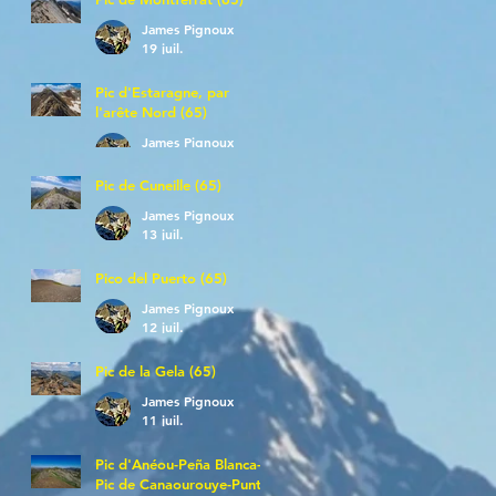
James Pignoux
19 juil.
Pic d'Estaragne, par
l'arête Nord (65)
James Pignoux
14 juil.
Pic de Cuneille (65)
James Pignoux
13 juil.
Pico del Puerto (65)
James Pignoux
12 juil.
Pic de la Gela (65)
James Pignoux
11 juil.
Pic d'Anéou-Peña Blanca-
Pic de Canaourouye-Punta