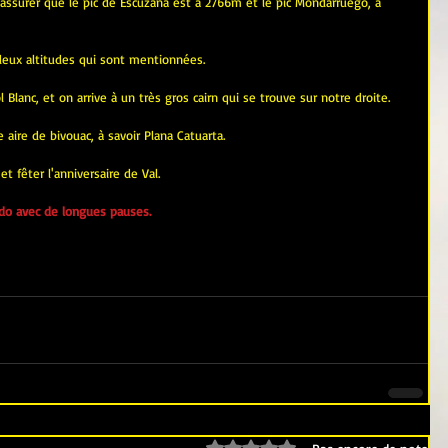
 assurer que le pic de Escuzana est à 2766m et le pic Mondarruego, à 
 deux altitudes qui sont mentionnées.
l Blanc, et on arrive à un très gros cairn qui se trouve sur notre droite.
aire de bivouac, à savoir Plana Catuarta.
et fêter l'anniversaire de Val.
do avec de longues pauses.
Noté 0 étoile sur 5.