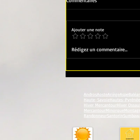
Commentaires
Ajouter une note
Rédigez un commentaire...
Andros
Aoste
Ariège
Aspe
Baléa
Haute-Savoie
Hautes-Pyréné
Hiver Mercantour
Hiver Ossau
Mercantour
Minorque
Montag
Randonneur
Santorin
Sumbaw