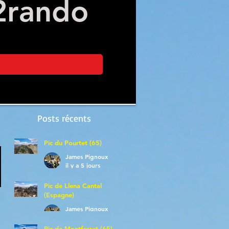
2
rando
Posts récents
Pic du Pourtet (65)
James Pignoux
il y a 5 jours
Pic de Llena Cantal
(Espagne)
James Pignoux
30 juil.
Pic de Montferrat (65)