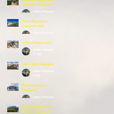
Falconera (Espagne)
James Pignoux
23 mai
Pène Mieytadere-
Cuyalaret (64)
James Pignoux
21 mai
Crête d'Aulère (64)
James Pignoux
11 mai
Cerro Alto (Espagne)
James Pignoux
6 mai
Peña Montañesa
(Espagne)
James Pignoux
27 avr.
Castillo Mayor-Peña
l'Ombre (Espagne)