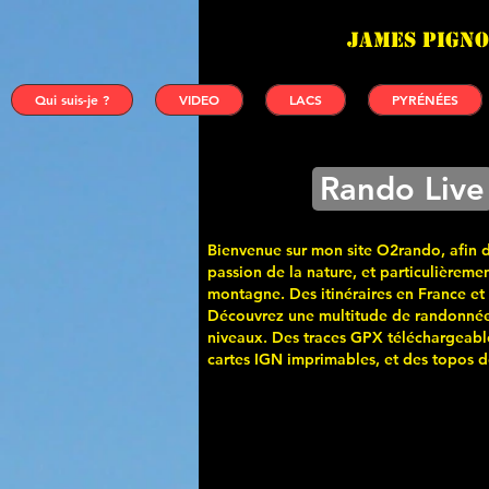
James PIGNO
Qui suis-je ?
VIDEO
LACS
PYRÉNÉES
Rando Live
Bienvenue sur mon site O2rando, afin 
passion de la nature, et particulièremen
montagne. Des itinéraires en France et
Découvrez une multitude de randonnée
niveaux. Des traces GPX téléchargeabl
cartes
IGN imprimables, et des topos de