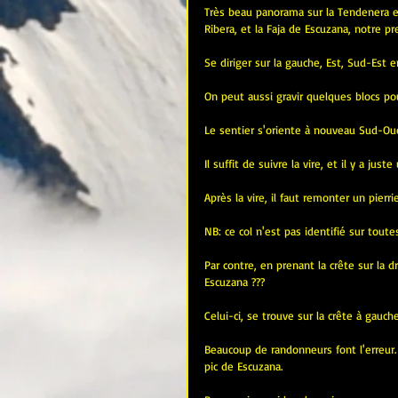
Très beau panorama sur la Tendenera et 
Ribera, et la Faja de Escuzana, notre pr
Se diriger sur la gauche, Est, Sud-Est e
On peut aussi gravir quelques blocs po
Le sentier s'oriente à nouveau Sud-Oue
Il suffit de suivre la vire, et il y a jus
Après la vire, il faut remonter un pierrie
NB: ce col n'est pas identifié sur toute
Par contre, en prenant la crête sur la 
Escuzana ???
Celui-ci, se trouve sur la crête à gauche
Beaucoup de randonneurs font l'erreur.
pic de Escuzana.