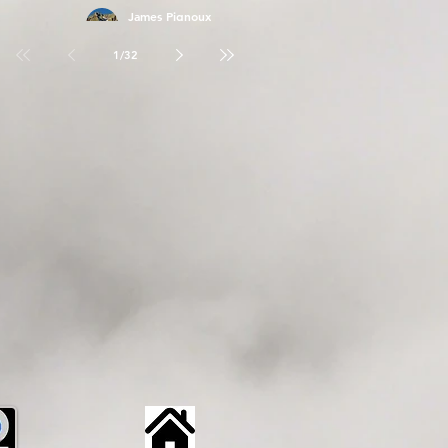
James Pignoux
26 avr.
1
/
32