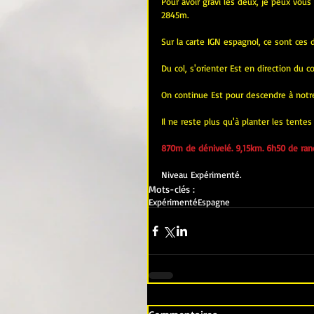
Pour avoir gravi les deux, je peux vous
2845m.
Sur la carte IGN espagnol, ce sont ces
Du col, s'orienter Est en direction du co
On continue Est pour descendre à notre 
Il ne reste plus qu'à planter les tentes 
870m de dénivelé. 9,15km. 6h50 de ran
Niveau Expérimenté.
Mots-clés :
Expérimenté
Espagne