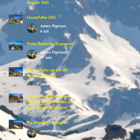
Bagüer (64)
James Pignoux
5 juil.
Hautafulhe (65)
James Pignoux
4 juil.
Peña Gabarda (Espagne)
James Pignoux
27 juin
Pic de Soba ou pic de
Sobe (Espagne)
James Pignoux
25 juin
Muga Nord-Marcadau
Central-Pic Marcadau ou
de la Muga (Espagne)
James Pignoux
21 juin
Pic Musales (Espagne)
James Pignoux
12 juin