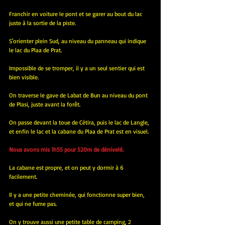
Franchir en voiture le pont et se garer au bout du lac 
juste à la sortie de la piste.
S'orienter plein Sud, au niveau du panneau qui indique 
le lac du Plaa de Prat.
Impossible de se tromper, il y a un seul sentier qui est 
bien visible.
On traverse le gave de Labat de Bun au niveau du pont 
de Plasi, juste avant la forêt.
On passe devant la toue de Cétira, puis le lac de Langle, 
et enfin le lac et la cabane du Plaa de Prat est en visuel.
Nous avons mis 1h55 pour 520m de dénivelé.
La cabane est propre, et on peut y dormir à 6 
facilement.
Il y a une petite cheminée, qui fonctionne super bien, 
et qui ne fume pas.
On y trouve aussi une petite table de camping, 2 