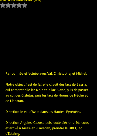
Noté NaN étoiles sur 5.
Randonnée effectuée avec Val, Christophe, et Michel.
Notre objectif est de faire le circuit des lacs de Bassia, 
qui comprend le lac Noir et le lac Blanc, puis de passer 
au col des Gisletas, puis les lacs de Houns de Hèche et 
de Liantran.
Direction le val d'Azun dans les Hautes-Pyrénées. 
Direction Argeles-Gazost, puis route d'Arrens-Marsous, 
et arrivé à Arras-en-Lavedan, prendre la D103, lac 
d'Estaing.