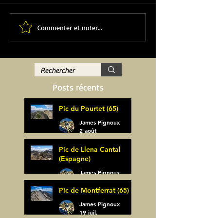
Commenter et noter...
Posts récents
Pic du Pourtet (65)
James Pignoux
2 août
Pic de Llena Cantal
(Espagne)
James Pignoux
30 juil.
Pic de Montferrat (65)
James Pignoux
19 juil.