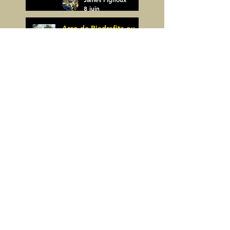
8 juin
Arco de Piedrafita ou
Arche de Sarronal
(Espagne)
James Pignoux
Pène Det Pouri (65)
7 juin
James Pignoux
30 mai
Alquezar-Meson de
Sevil (Espagne)
James Pignoux
25 mai
Rodellar-Fajas del
Mascun (Espagne)
James Pignoux
24 mai
Salto de Bierge-Peña
Falconera (Espagne)
James Pignoux