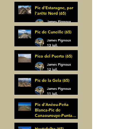
Pic d'Estaragne, par
l'arête Nord (65)
James Pignoux
14 juil.
Pic de Cuneille (65)
James Pignoux
13 juil.
Pico del Puerto (65)
James Pignoux
12 juil.
Pic de la Gela (65)
James Pignoux
11 juil.
Pic d'Anéou-Peña
Blanca-Pic de
Canaourouye-Punta
Bagüer (64)
James Pignoux
Hautafulhe (65)
5 juil.