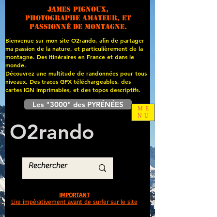
James PIGNOUX,
photographe amateur, et
passionné de montagne.
Bienvenue sur mon site O2rando, afin de partager
ma passion de la nature, et particulièrement de la
montagne. Des itinéraires en France et dans le
monde.
Découvrez une multitude de randonnées pour tous
niveaux. Des traces GPX téléchargeables, des
cartes
IGN imprimables, et des topos descriptifs.
Les "3000" des PYRÉNÉES
ME
NU
O
2
rando
IMPORTANT
Lire impérativement avant de surfer sur le site