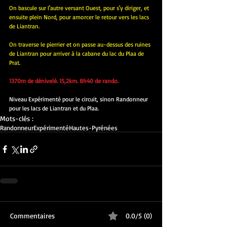
On bascule sur l'autre versant Ouest, pour s'y diriger, et 
ensuite plein Nord, pour amorcer le retour vers les lacs 
de Liantran.
On traverse le pierrier et on passe au-dessus des ruines 
de Liantran pour arriver à la cabane du lac du Plaa de 
Prat.
1370m de dénivelé. 15,2km. 8h40 de rando.
Niveau Expérimenté pour le circuit, sinon Randonneur 
pour les lacs de Liantran et du Plaa.
Mots-clés :
Randonneur
Expérimenté
Hautes-Pyrénées
Commentaires
0.0/5 (0)