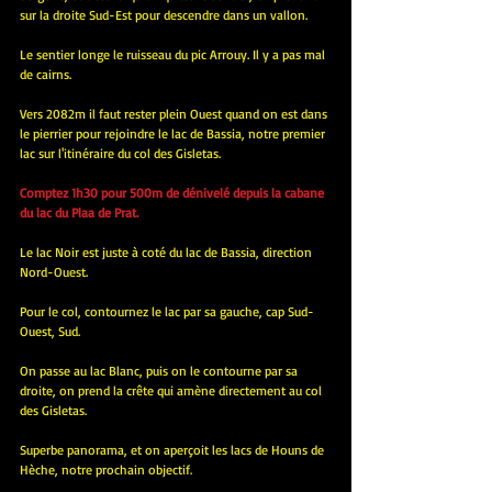
sur la droite Sud-Est pour descendre dans un vallon.
Le sentier longe le ruisseau du pic Arrouy. Il y a pas mal 
de cairns.
Vers 2082m il faut rester plein Ouest quand on est dans 
le pierrier pour rejoindre le lac de Bassia, notre premier 
lac sur l'itinéraire du col des Gisletas.
Comptez 1h30 pour 500m de dénivelé depuis la cabane 
du lac du Plaa de Prat.
Le lac Noir est juste à coté du lac de Bassia, direction 
Nord-Ouest.
Pour le col, contournez le lac par sa gauche, cap Sud-
Ouest, Sud.
On passe au lac Blanc, puis on le contourne par sa 
droite, on prend la crête qui amène directement au col 
des Gisletas.
Superbe panorama, et on aperçoit les lacs de Houns de 
Hèche, notre prochain objectif.