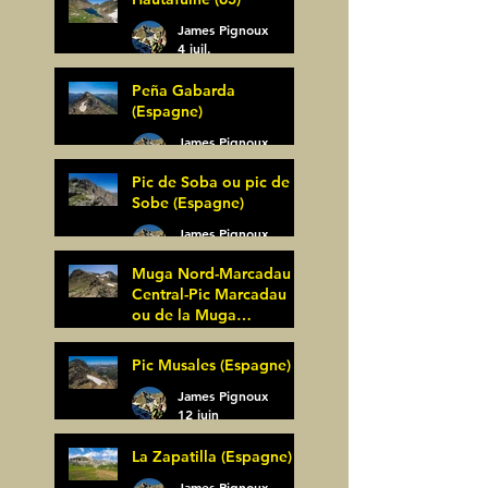
James Pignoux
4 juil.
Peña Gabarda
(Espagne)
James Pignoux
27 juin
Pic de Soba ou pic de
Sobe (Espagne)
James Pignoux
25 juin
Muga Nord-Marcadau
Central-Pic Marcadau
ou de la Muga
(Espagne)
James Pignoux
Pic Musales (Espagne)
21 juin
James Pignoux
12 juin
La Zapatilla (Espagne)
James Pignoux