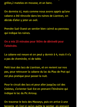
grilles,2 matelas en mousse, et un banc.
On dormira ici, mais comme nous avons appris qu'une 
cabane a été rénovée dans les ruines de Liantran, on 
décide d'aller y jeter un oeil.
Prendre Sud-Ouest un sentier bien cairné au panneau 
qui indique les ruines
.
On a mis 25 minutes pour 160m de dénivelé pour 
l'atteindre.
La cabane est neuve et on peut y dormir à 4, mais il n'y 
a pas de cheminée, ni de table.
Petit tour des lacs de Liantran, et on revient sur nos 
pas, pour retrouver la cabane du lac du Plaa de Prat qui 
est plus pratique pour passer la nuit.
Pour le circuit des lacs et pour aller jusqu'au col des 
Gisletas, s'orienter Sud-Est en prenant l'itinéraire qui 
indique le lac du Pic Arrouy.
On traverse le bois des Masseys, puis on arrive à une 
bergerie, et c'est ici qu'on quitte le sentier, en prenant 