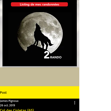
Listing de mes randonnées
Post
James Pignoux
26 oct. 2019
Col des Gisletas (65)