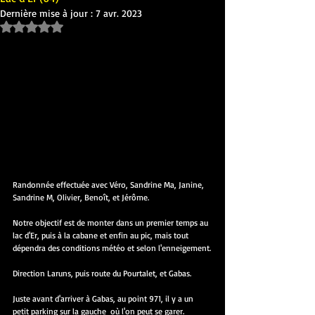
Dernière mise à jour :
7 avr. 2023
Noté NaN étoiles sur 5.
Randonnée effectuée avec Véro, Sandrine Ma, Janine, 
Sandrine M, Olivier, Benoît, et Jérôme.
Notre objectif est de monter dans un premier temps au 
lac d'Er, puis à la cabane et enfin au pic, mais tout 
dépendra des conditions météo et selon l'enneigement.
Direction Laruns, puis route du Pourtalet, et Gabas.
Juste avant d'arriver à Gabas, au point 971, il y a un 
petit parking sur la gauche  où l'on peut se garer.