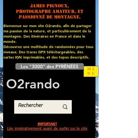
James PIGNOUX,
photographe amateur, et
passionné de montagne.
Bienvenue sur mon site O2rando, afin de partager
ma passion de la nature, et particulièrement de la
montagne. Des itinéraires en France et dans le
monde.
Découvrez une multitude de randonnées pour tous
niveaux. Des traces GPX téléchargeables, des
cartes
IGN imprimables, et des topos descriptifs.
Les "3000" des PYRÉNÉES
ME
NU
O
2
rando
IMPORTANT
Lire impérativement avant de surfer sur le site