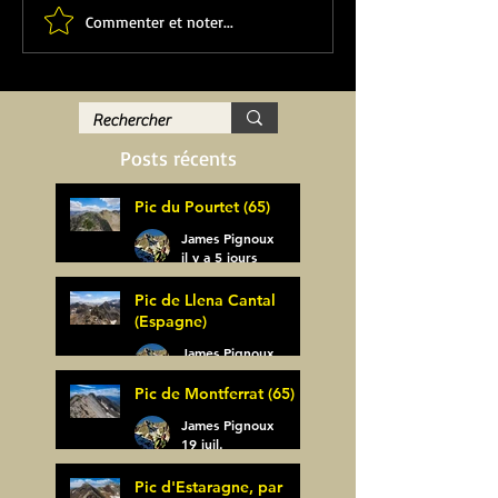
Commenter et noter...
Posts récents
Pic du Pourtet (65)
James Pignoux
il y a 5 jours
Pic de Llena Cantal
(Espagne)
James Pignoux
30 juil.
Pic de Montferrat (65)
James Pignoux
19 juil.
Pic d'Estaragne, par