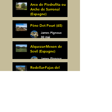
Arco de Piedrafita ou
Arche de Sarronal
(Espagne)
James Pignoux
Pène Det Pouri (65)
7 juin
James Pignoux
30 mai
Alquezar-Meson de
Sevil (Espagne)
James Pignoux
25 mai
Rodellar-Fajas del
Mascun (Espagne)
James Pignoux
24 mai
Salto de Bierge-Peña
Falconera (Espagne)
James Pignoux
23 mai
Pène Mieytadere-