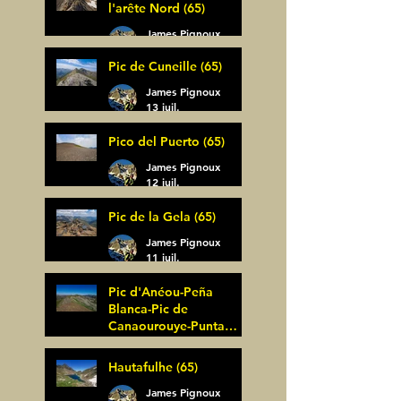
l'arête Nord (65)
James Pignoux
14 juil.
Pic de Cuneille (65)
James Pignoux
13 juil.
Pico del Puerto (65)
James Pignoux
12 juil.
Pic de la Gela (65)
James Pignoux
11 juil.
Pic d'Anéou-Peña
Blanca-Pic de
Canaourouye-Punta
Bagüer (64)
James Pignoux
Hautafulhe (65)
5 juil.
James Pignoux