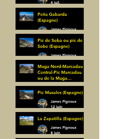
4 juil.
Peña Gabarda
(Espagne)
James Pignoux
27 juin
Pic de Soba ou pic de
Sobe (Espagne)
James Pignoux
25 juin
Muga Nord-Marcadau
Central-Pic Marcadau
ou de la Muga
(Espagne)
James Pignoux
Pic Musales (Espagne)
21 juin
James Pignoux
12 juin
La Zapatilla (Espagne)
James Pignoux
8 juin