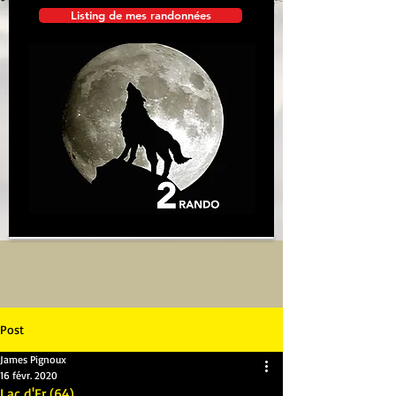
Listing de mes randonnées
Post
James Pignoux
16 févr. 2020
Lac d'Er (64)