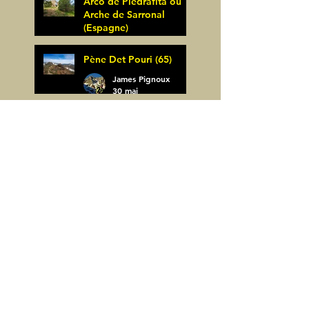
Arco de Piedrafita ou
Arche de Sarronal
(Espagne)
James Pignoux
Pène Det Pouri (65)
7 juin
James Pignoux
30 mai
Alquezar-Meson de
Sevil (Espagne)
James Pignoux
25 mai
Rodellar-Fajas del
Mascun (Espagne)
James Pignoux
24 mai
Salto de Bierge-Peña
Falconera (Espagne)
James Pignoux
23 mai
Pène Mieytadere-
Cuyalaret (64)