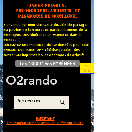
James PIGNOUX,
photographe amateur, et
passionné de montagne.
Bienvenue sur mon site O2rando, afin de partager
ma passion de la nature, et particulièrement de la
montagne. Des itinéraires en France et dans le
monde.
Découvrez une multitude de randonnées pour tous
niveaux. Des traces GPX téléchargeables, des
cartes
IGN imprimables, et des topos descriptifs.
Les "3000" des PYRÉNÉES
ME
NU
O
2
rando
IMPORTANT
Lire impérativement avant de surfer sur le site