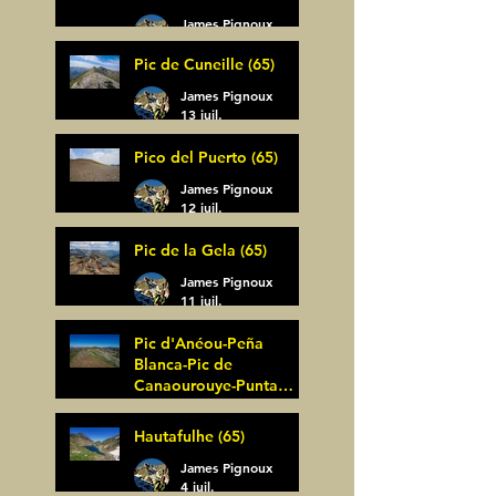
James Pignoux
14 juil.
Pic de Cuneille (65)
James Pignoux
13 juil.
Pico del Puerto (65)
James Pignoux
12 juil.
Pic de la Gela (65)
James Pignoux
11 juil.
Pic d'Anéou-Peña
Blanca-Pic de
Canaourouye-Punta
Bagüer (64)
James Pignoux
Hautafulhe (65)
5 juil.
James Pignoux
4 juil.