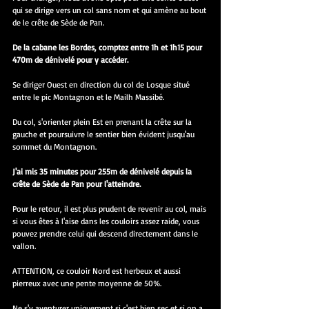
qui se dirige vers un col sans nom et qui amène au bout 
de le crête de Sède de Pan.
De la cabane les Bordes, comptez entre 1h et 1h15 pour 
470m de dénivelé pour y accéder.
Se diriger Ouest en direction du col de Losque situé 
entre le pic Montagnon et le Mailh Massibé.
Du col, s'orienter plein Est en prenant la crête sur la 
gauche et poursuivre le sentier bien évident jusqu'au 
sommet du Montagnon.
J'ai mis 35 minutes pour 255m de dénivelé depuis la 
crête de Sède de Pan pour l'atteindre.
Pour le retour, il est plus prudent de revenir au col, mais 
si vous êtes à l'aise dans les couloirs assez raide, vous 
pouvez prendre celui qui descend directement dans le 
vallon.
ATTENTION, ce couloir Nord est herbeux et aussi 
pierreux avec une pente moyenne de 50%.
Ne s'y aventurer uniquement si c'est bien sec et si on a 