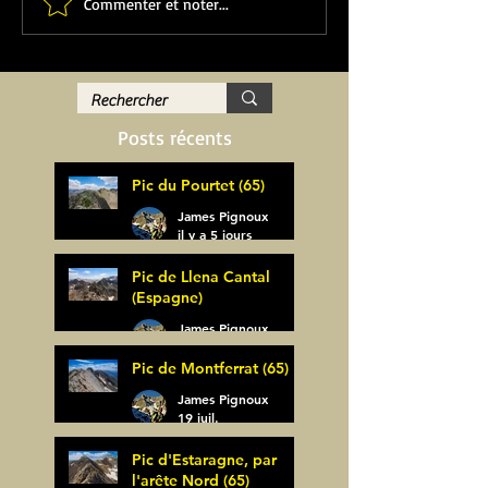
Commenter et noter...
Posts récents
Pic du Pourtet (65)
James Pignoux
il y a 5 jours
Pic de Llena Cantal
(Espagne)
James Pignoux
30 juil.
Pic de Montferrat (65)
James Pignoux
19 juil.
Pic d'Estaragne, par
l'arête Nord (65)