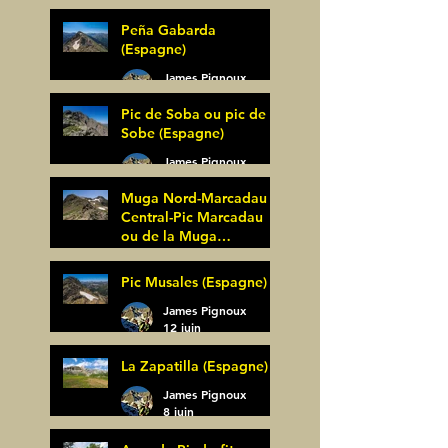
Peña Gabarda
(Espagne)
James Pignoux
27 juin
Pic de Soba ou pic de
Sobe (Espagne)
James Pignoux
25 juin
Muga Nord-Marcadau
Central-Pic Marcadau
ou de la Muga
(Espagne)
James Pignoux
Pic Musales (Espagne)
21 juin
James Pignoux
12 juin
La Zapatilla (Espagne)
James Pignoux
8 juin