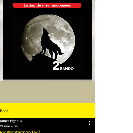
Listing de mes randonnées
Post
James Pignoux
19 mai 2020
Pic Montagnon (64)