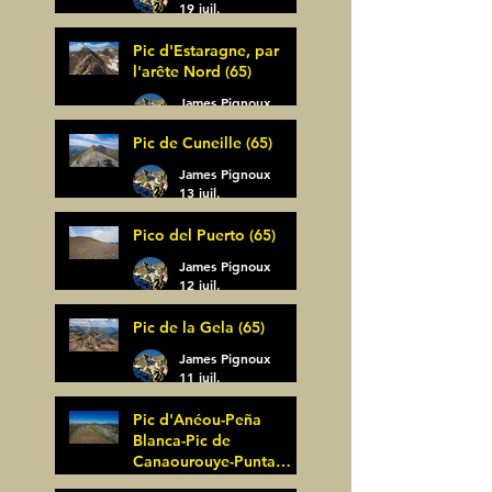
19 juil.
Pic d'Estaragne, par
l'arête Nord (65)
James Pignoux
14 juil.
Pic de Cuneille (65)
James Pignoux
13 juil.
Pico del Puerto (65)
James Pignoux
12 juil.
Pic de la Gela (65)
James Pignoux
11 juil.
Pic d'Anéou-Peña
Blanca-Pic de
Canaourouye-Punta
Bagüer (64)
James Pignoux