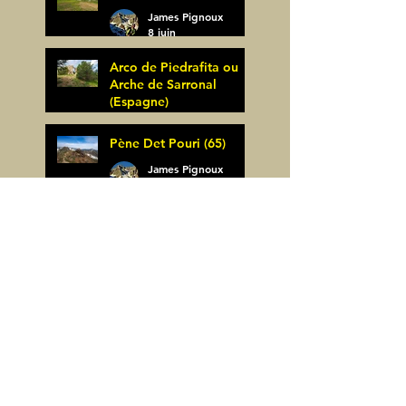
James Pignoux
8 juin
Arco de Piedrafita ou
Arche de Sarronal
(Espagne)
James Pignoux
Pène Det Pouri (65)
7 juin
James Pignoux
30 mai
Alquezar-Meson de
Sevil (Espagne)
James Pignoux
25 mai
Rodellar-Fajas del
Mascun (Espagne)
James Pignoux
24 mai
Salto de Bierge-Peña
Falconera (Espagne)