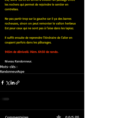
les rochers qui permet de rejoindre le sentier en 
contrebas.
Ne pas partir trop sur la gauche car il ya des barres 
rocheuses, sinon on peut remonter le vallon herbeux 
Est pour ceux qui ne sont pas à l'aise dans les lapiaz.
Il suffit ensuite de reprendre l'itinéraire de l'aller en 
coupant parfois dans les pâturages.
945m de dénivelé. 14km. 6h50 de rando.
Niveau Randonneur.
Mots-clés :
Randonneur
Aspe
Commentaires
0.0/5 (0)