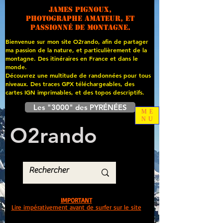
James PIGNOUX,
photographe amateur, et
passionné de montagne.
Bienvenue sur mon site O2rando, afin de partager
ma passion de la nature, et particulièrement de la
montagne. Des itinéraires en France et dans le
monde.
Découvrez une multitude de randonnées pour tous
niveaux. Des traces GPX téléchargeables, des
cartes
IGN imprimables, et des topos descriptifs.
Les "3000" des PYRÉNÉES
ME
NU
O
2
rando
IMPORTANT
Lire impérativement avant de surfer sur le site