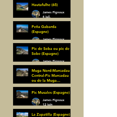
Hautafulhe (65)
5 juil.
James Pignoux
4 juil.
Peña Gabarda
(Espagne)
James Pignoux
27 juin
Pic de Soba ou pic de
Sobe (Espagne)
James Pignoux
25 juin
Muga Nord-Marcadau
Central-Pic Marcadau
ou de la Muga
(Espagne)
James Pignoux
Pic Musales (Espagne)
21 juin
James Pignoux
12 juin
La Zapatilla (Espagne)