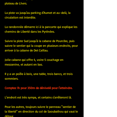
plateau de Lhers.
La piste va jusqu'au parking d'Aumet et au-delà, la 
circulation est interdite.
La randonnée démarre ici à la pancarte qui explique les 
chemins de Liberté dans les Pyrénées.
Suivre la piste Sud jusqu'à la cabane de Pourcibo, puis 
suivre le sentier qui la coupe en plusieurs endroits, pour 
arriver à la cabane de Det Caillau.
Jolie cabane qui offre 4, voire 5 couchage en 
mezzanine, et autant en bas.
Il y a un poêle à bois, une table, trois bancs, et trois 
sommiers.
Comptez 1h pour 350m de dénivelé pour l'atteindre.
L'endroit est très sympa, et certains s'arrêteront là.
Pour les autres, toujours suivre le panneau "sentier de 
la liberté" en direction du col de Saoubathou qui vaut le 
détour.