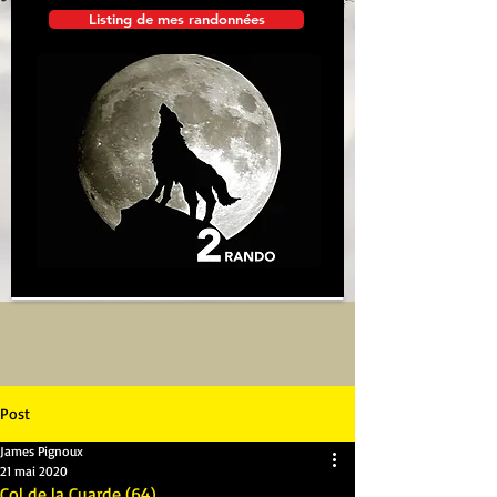
Listing de mes randonnées
Post
James Pignoux
21 mai 2020
Col de la Cuarde (64)