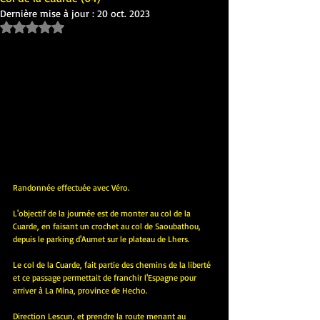
Dernière mise à jour :
20 oct. 2023
Noté NaN étoiles sur 5.
Randonnée effectuée avec Véro.
L'objectif de la journée est de monter au col de la 
Cuarde, en faisant un crochet au col de Saoubathou, 
depuis le parking d'Aumet sur le plateau de Lhers.
Le col de la Cuarde, fait partie des chemins de la liberté 
et ce passage permettait de franchir l'Espagne pour 
arriver à La Mina, province de Hecho.
Direction Lescun, et prendre la route menant au 