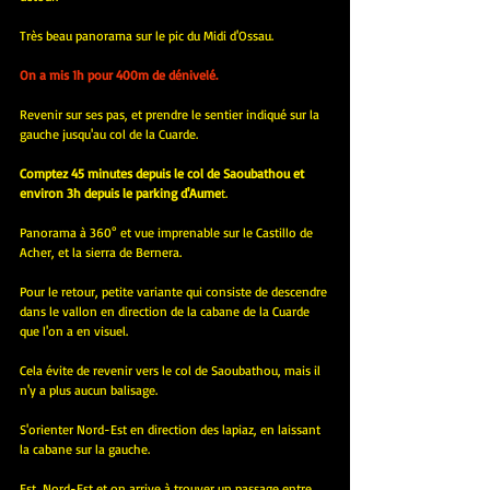
Très beau panorama sur le pic du Midi d'Ossau.
On a mis 1h pour 400m de dénivelé.
Revenir sur ses pas, et prendre le sentier indiqué sur la 
gauche jusqu'au col de la Cuarde.
Comptez 45 minutes depuis le col de Saoubathou et 
environ 3h depuis le parking d'Aume
t.
Panorama à 360° et vue imprenable sur le Castillo de 
Acher, et la sierra de Bernera.
Pour le retour, petite variante qui consiste de descendre 
dans le vallon en direction de la cabane de la Cuarde 
que l'on a en visuel.
Cela évite de revenir vers le col de Saoubathou, mais il 
n'y a plus aucun balisage.
S'orienter Nord-Est en direction des lapiaz, en laissant 
la cabane sur la gauche.
Est, Nord-Est et on arrive à trouver un passage entre 