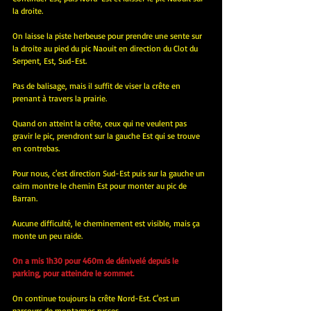
la droite.
On laisse la piste herbeuse pour prendre une sente sur 
la droite au pied du pic Naouit en direction du Clot du 
Serpent, Est, Sud-Est.
Pas de balisage, mais il suffit de viser la crête en 
prenant à travers la prairie.
Quand on atteint la crête, ceux qui ne veulent pas 
gravir le pic, prendront sur la gauche Est qui se trouve 
en contrebas.
Pour nous, c'est direction Sud-Est puis sur la gauche un 
cairn montre le chemin Est pour monter au pic de 
Barran.
Aucune difficulté, le cheminement est visible, mais ça 
monte un peu raide.
On a mis 1h30 pour 460m de dénivelé depuis le 
parking, pour atteindre le sommet.
On continue toujours la crête Nord-Est. C'est un 
parcours de montagnes russes.