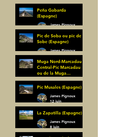
Peña Gabarda
(Espagne)
James Pignoux
27 juin
Pic de Soba ou pic de
Sobe (Espagne)
James Pignoux
25 juin
Muga Nord-Marcadau
Central-Pic Marcadau
ou de la Muga
(Espagne)
James Pignoux
Pic Musales (Espagne)
21 juin
James Pignoux
12 juin
La Zapatilla (Espagne)
James Pignoux
8 juin