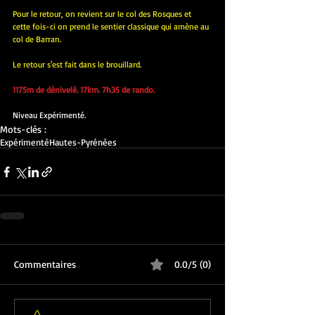
Pour le retour, on revient sur le col des Rosques et 
cette fois-ci on prend le sentier classique qui amène au 
col de Barran.
Le retour s'est fait dans le brouillard.
1175m de dénivelé. 17km. 7h35 de rando.
Niveau Expérimenté.
Mots-clés :
Expérimenté
Hautes-Pyrénées
Commentaires
0.0/5 (0)