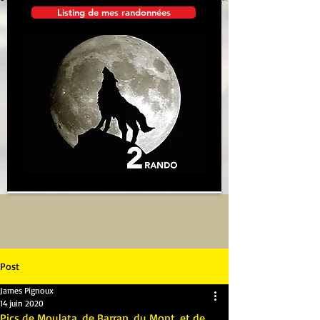
Listing de mes randonnées
Post
James Pignoux
14 juin 2020
Pics de Moulata, de Barran, du Mont, et de