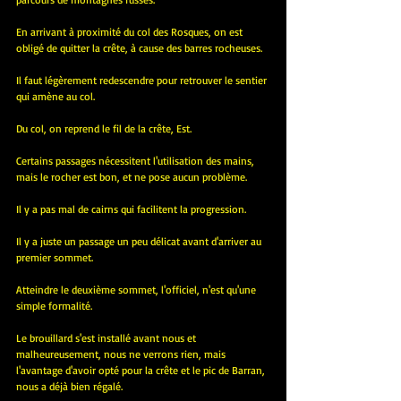
En arrivant à proximité du col des Rosques, on est 
obligé de quitter la crête, à cause des barres rocheuses.
Il faut légèrement redescendre pour retrouver le sentier 
qui amène au col.
Du col, on reprend le fil de la crête, Est.
Certains passages nécessitent l'utilisation des mains, 
mais le rocher est bon, et ne pose aucun problème.
Il y a pas mal de cairns qui facilitent la progression.
Il y a juste un passage un peu délicat avant d'arriver au 
premier sommet.
Atteindre le deuxième sommet, l'officiel, n'est qu'une 
simple formalité.
Le brouillard s'est installé avant nous et 
malheureusement, nous ne verrons rien, mais 
l'avantage d'avoir opté pour la crête et le pic de Barran, 
nous a déjà bien régalé.