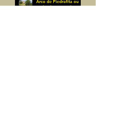
Arco de Piedrafita ou
Arche de Sarronal
(Espagne)
James Pignoux
Pène Det Pouri (65)
7 juin
James Pignoux
30 mai
Alquezar-Meson de
Sevil (Espagne)
James Pignoux
25 mai
Rodellar-Fajas del
Mascun (Espagne)
James Pignoux
24 mai
Salto de Bierge-Peña
Falconera (Espagne)
James Pignoux
23 mai
Pène Mieytadere-
Cuyalaret (64)