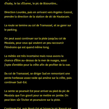
d'Isaby, le lac d'Ourrec, le pic de Bizourtère...
Direction Lourdes, puis en arrivant vers Argeles-Gazost, 
prendre la direction de la station de ski de Hautacam.
La route se temine au col de Tramassel, et se garer sur 
le parking.
On peut aussi continuer sur la piste jusqu'au col de 
Moulata, pour ceux qui veulent un peu raccourcir 
l'itinéraire qui est quand même long.
La météo est très incertaine mais nous avons la 
chance d'être au-dessus de la mer de nuages, aussi 
j'opte d'emblée pour la crête afin de profiter de la vue.
Du col de Tramassel, se diriger Sud en remontant une 
pente herbeuse assez raide qui amène sur la crête, puis 
continuer Sud-Est.
La sente se poursuit Est pour arriver au pied du pic de 
Moulata que l'on gravit pour se mettre en jambe. On 
peut bien sûr l'éviter et poursuivre sur la piste.
Continuer Est, puis Nord-Est et laisser le pic Naouit sur 