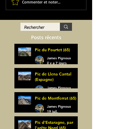
Commenter et noter...
Posts récents
Pic du Pourtet (65)
James Pignoux
il y a 7 jours
Pic de Llena Cantal
(Espagne)
James Pignoux
30 juil.
Pic de Montferrat (65)
James Pignoux
19 juil.
Pic d'Estaragne, par
l'arête Nord (65)