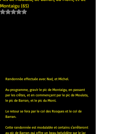
Montaigu (65)
Noté NaN étoiles sur 5.
Randonnée effectuée avec Nad, et Michel.
Au programme, gravir le pic de Montaigu, en passant 
par les crêtes, et en commençant par le pic de Moulata, 
le pic de Barran, et le pic du Mont.
Le retour se fera par le col des Rosques et le col de 
Barran.
Cette randonnée est modulable et certains s'arrêteront 
au pic de Barran qui offre un beau belvédère sur le lac 