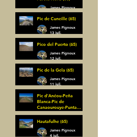
James Pignoux
14 juil.
Pic de Cuneille (65)
James Pignoux
13 juil.
Pico del Puerto (65)
James Pignoux
12 juil.
Pic de la Gela (65)
James Pignoux
11 juil.
Pic d'Anéou-Peña
Blanca-Pic de
Canaourouye-Punta
Bagüer (64)
James Pignoux
Hautafulhe (65)
5 juil.
James Pignoux
4 juil.