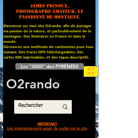
James PIGNOUX,
photographe amateur, et
passionné de montagne.
Bienvenue sur mon site O2rando, afin de partager
ma passion de la nature, et particulièrement de la
montagne. Des itinéraires en France et dans le
monde.
Découvrez une multitude de randonnées pour tous
niveaux. Des traces GPX téléchargeables, des
cartes
IGN imprimables, et des topos descriptifs.
Les "3000" des PYRÉNÉES
ME
NU
O
2
rando
IMPORTANT
Lire impérativement avant de surfer sur le site