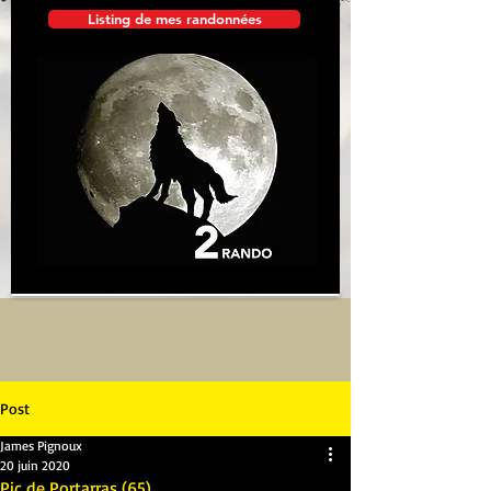
Listing de mes randonnées
Post
James Pignoux
20 juin 2020
Pic de Portarras (65)