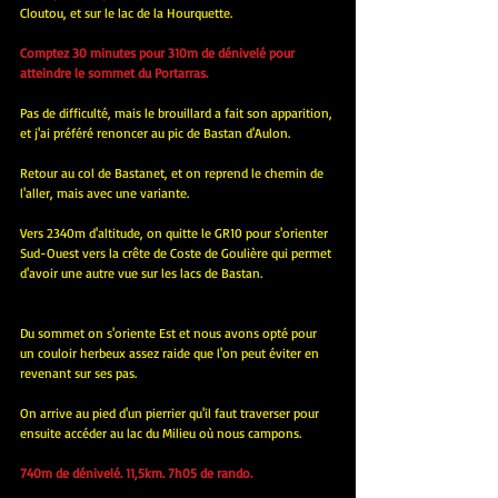
Cloutou, et sur le lac de la Hourquette.
Comptez 30 minutes pour 310m de dénivelé pour 
atteindre le sommet du Portarras.
Pas de difficulté, mais le brouillard a fait son apparition, 
et j'ai préféré renoncer au pic de Bastan d'Aulon.
Retour au col de Bastanet, et on reprend le chemin de 
l'aller, mais avec une variante.
Vers 2340m d'altitude, on quitte le GR10 pour s'orienter 
Sud-Ouest vers la crête de Coste de Goulière qui permet 
d'avoir une autre vue sur les lacs de Bastan.
Du sommet on s'oriente Est et nous avons opté pour 
un couloir herbeux assez raide que l'on peut éviter en 
revenant sur ses pas.
On arrive au pied d'un pierrier qu'il faut traverser pour 
ensuite accéder au lac du Milieu où nous campons.
740m de dénivelé. 11,5km. 7h05 de rando.