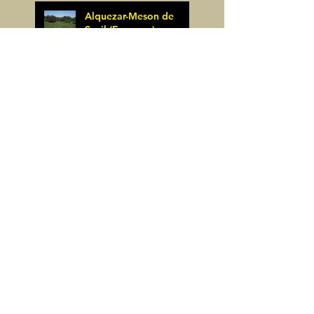
Alquezar-Meson de
Sevil (Espagne)
James Pignoux
25 mai
Rodellar-Fajas del
Mascun (Espagne)
James Pignoux
24 mai
Salto de Bierge-Peña
Falconera (Espagne)
James Pignoux
23 mai
Pène Mieytadere-
Cuyalaret (64)
James Pignoux
21 mai
Crête d'Aulère (64)
James Pignoux
11 mai
Cerro Alto (Espagne)