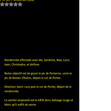
Noté NaN étoiles sur 5.
Randonnée effectuée avec Val, Sandrine, Nad, Lyne, 
Jean, Christophe, et Jérôme.
Notre objectif est de gravir le pic de Portarras, voire le 
pic de Bastan d'Aulon, depuis le col de Portet.
Direction Saint-Lary puis le col de Portet, départ de la 
randonnée.
Le sentier emprunté est le GR10 donc balisage rouge et 
blanc qu'il suffit de suivre.