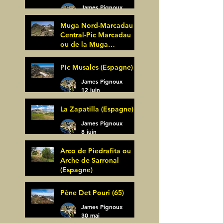
James Pignoux
25 juin
Muga Nord-Marcadau
Central-Pic Marcadau
ou de la Muga
(Espagne)
James Pignoux
Pic Musales (Espagne)
21 juin
James Pignoux
12 juin
La Zapatilla (Espagne)
James Pignoux
8 juin
Arco de Piedrafita ou
Arche de Sarronal
(Espagne)
James Pignoux
Pène Det Pouri (65)
7 juin
James Pignoux
30 mai