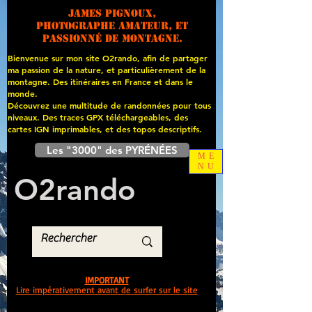
James PIGNOUX,
photographe amateur, et
passionné de montagne.
Bienvenue sur mon site O2rando, afin de partager
ma passion de la nature, et particulièrement de la
montagne. Des itinéraires en France et dans le
monde.
Découvrez une multitude de randonnées pour tous
niveaux. Des traces GPX téléchargeables, des
cartes
IGN imprimables, et des topos descriptifs.
Les "3000" des PYRÉNÉES
ME
NU
O
2
rando
IMPORTANT
Lire impérativement avant de surfer sur le site