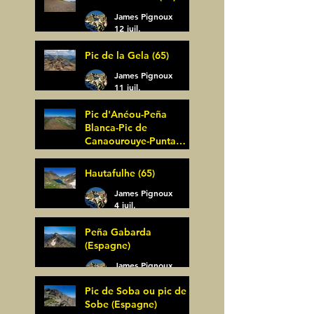
James Pignoux
12 juil.
Pic de la Gela (65)
James Pignoux
11 juil.
Pic d'Anéou-Peña
Blanca-Pic de
Canaourouye-Punta
Bagüer (64)
James Pignoux
Hautafulhe (65)
5 juil.
James Pignoux
4 juil.
Peña Gabarda
(Espagne)
James Pignoux
27 juin
Pic de Soba ou pic de
Sobe (Espagne)