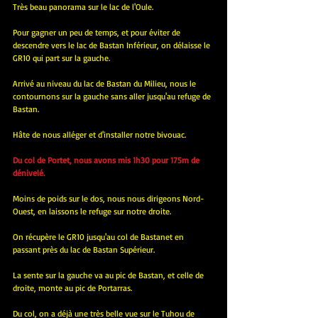
Très beau panorama sur le lac de l'Oule.
Pour gagner un peu de temps, et pour éviter de 
descendre vers le lac de Bastan Inférieur, on délaisse le 
GR10 qui part sur la gauche.
Arrivé au niveau du lac de Bastan du Milieu, nous le 
contournons sur la gauche sans aller jusqu'au refuge de 
Bastan.
Hâte de nous alléger et d'installer notre bivouac.
Du col de Portet, nous avons mis 1h30 pour 175m de 
dénivelé.
Moins de poids sur le dos, nous nous dirigeons Nord-
Ouest, en laissons le refuge sur notre droite.
On récupère le GR10 jusqu'au col de Bastanet en 
passant près du lac de Bastan Supérieur.
La sente sur la gauche va au pic de Bastan, et celle de 
droite, monte au pic de Portarras.
Du col, on a déjà une très belle vue sur le Tuhou de 