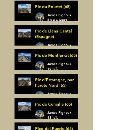
Pic du Pourtet (65)
James Pignoux
il y a 6 jours
Pic de Llena Cantal
(Espagne)
James Pignoux
30 juil.
Pic de Montferrat (65)
James Pignoux
19 juil.
Pic d'Estaragne, par
l'arête Nord (65)
James Pignoux
14 juil.
Pic de Cuneille (65)
James Pignoux
13 juil.
Pico del Puerto (65)