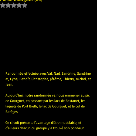
Noté NaN étoiles sur 5.
Randonnée effectuée avec Val, Nad, Sandrine, Sandrine 
M, Lyne, Benoît, Christophe, Jérôme, Thierry, Michel, et 
Jean.
Aujourd'hui, notre randonnée va nous emmener au pic 
de Gourguet, en passant par les lacs de Bastanet, les 
laquets de Port Bielh, le lac de Gourguet, et le col de 
Barèges.
Ce circuit présente l'avantage d'être modulable, et 
d'ailleurs chacun du groupe y a trouvé son bonheur.