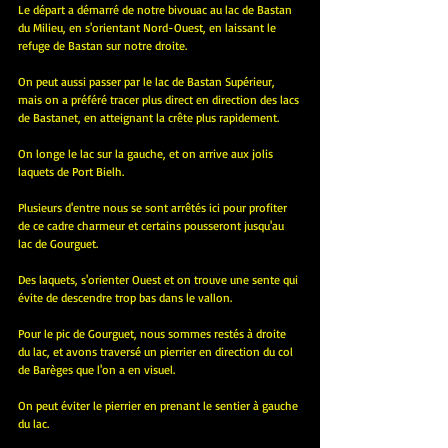
Le départ a démarré de notre bivouac au lac de Bastan 
du Milieu, en s'orientant Nord-Ouest, en laissant le 
refuge de Bastan sur notre droite.
On peut aussi passer par le lac de Bastan Supérieur, 
mais on a préféré tracer plus direct en direction des lacs 
de Bastanet, en atteignant la crête plus rapidement.
On longe le lac sur la gauche, et on arrive aux jolis 
laquets de Port Bielh.
Plusieurs d'entre nous se sont arrêtés ici pour profiter 
de ce cadre charmeur et certains pousseront jusqu'au 
lac de Gourguet.
Des laquets, s'orienter Ouest et on trouve une sente qui 
évite de descendre trop bas dans le vallon.
Pour le pic de Gourguet, nous sommes restés à droite 
du lac, et avons traversé un pierrier en direction du col 
de Barèges que l'on a en visuel.
On peut éviter le pierrier en prenant le sentier à gauche 
du lac.