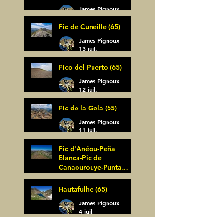
James Pignoux
14 juil.
Pic de Cuneille (65)
James Pignoux
13 juil.
Pico del Puerto (65)
James Pignoux
12 juil.
Pic de la Gela (65)
James Pignoux
11 juil.
Pic d'Anéou-Peña
Blanca-Pic de
Canaourouye-Punta
Bagüer (64)
James Pignoux
Hautafulhe (65)
5 juil.
James Pignoux
4 juil.