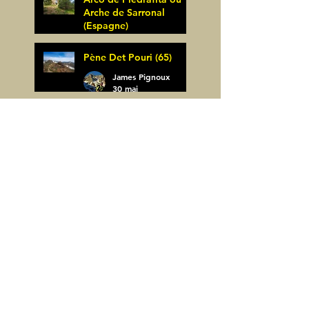
Arche de Sarronal
(Espagne)
James Pignoux
Pène Det Pouri (65)
7 juin
James Pignoux
30 mai
Alquezar-Meson de
Sevil (Espagne)
James Pignoux
25 mai
Rodellar-Fajas del
Mascun (Espagne)
James Pignoux
24 mai
Salto de Bierge-Peña
Falconera (Espagne)
James Pignoux
23 mai
Pène Mieytadere-
Cuyalaret (64)