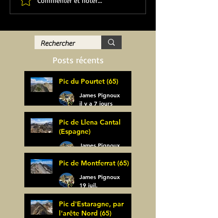
Commenter et noter...
Posts récents
Pic du Pourtet (65)
James Pignoux
il y a 7 jours
Pic de Llena Cantal
(Espagne)
James Pignoux
30 juil.
Pic de Montferrat (65)
James Pignoux
19 juil.
Pic d'Estaragne, par
l'arête Nord (65)