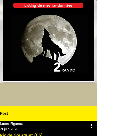
Listing de mes randonnées
Post
James Pignoux
21 juin 2020
Pic de Gourguet (65)