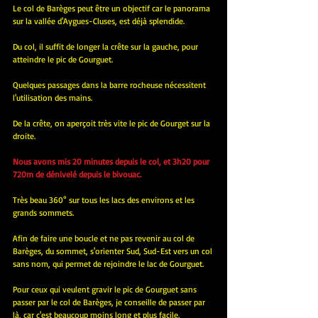
Le col de Barèges peut être un objectif car le panorama 
sur la vallée d'Aygues-Cluses, est déjà splendide.
Du col, il suffit de longer la crête sur la gauche, pour 
atteindre le pic de Gourguet.
Quelques passages dans la barre rocheuse nécessitent 
l'utilisation des mains.
De la crête, on aperçoit très vite le pic de Gourget sur la 
droite.
Nous avons mis 20 minutes depuis le col, et 3h20 pour 
720m de dénivelé depuis le bivouac.
Très beau 360° sur tous les lacs des environs et les 
grands sommets.
Afin de faire une boucle et ne pas revenir au col de 
Barèges, du sommet, s'orienter Sud, Sud-Est vers un col 
sans nom, qui permet de rejoindre le lac de Gourguet.
Pour ceux qui veulent gravir le pic de Gourguet sans 
passer par le col de Barèges, je conseille de passer par 
là, car c'est beaucoup moins long et plus facile.