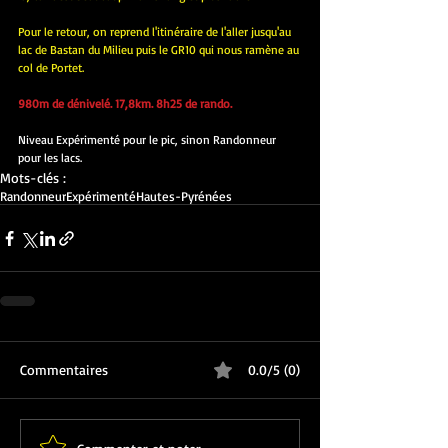
Pour le retour, on reprend l'itinéraire de l'aller jusqu'au 
lac de Bastan du Milieu puis le GR10 qui nous ramène au 
col de Portet.
980m de dénivelé. 17,8km. 8h25 de rando.
Niveau Expérimenté pour le pic, sinon Randonneur 
pour les lacs.
Mots-clés :
Randonneur
Expérimenté
Hautes-Pyrénées
Commentaires
0.0/5 (0)