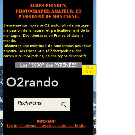
James PIGNOUX,
photographe amateur, et
passionné de montagne.
Bienvenue sur mon site O2rando, afin de partager
ma passion de la nature, et particulièrement de la
montagne. Des itinéraires en France et dans le
monde.
Découvrez une multitude de randonnées pour tous
niveaux. Des traces GPX téléchargeables, des
cartes
IGN imprimables, et des topos descriptifs.
Les "3000" des PYRÉNÉES
ME
NU
O
2
rando
IMPORTANT
Lire impérativement avant de surfer sur le site