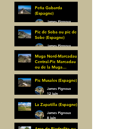
Peña Gabarda
(Espagne)
James Pignoux
27 juin
Pic de Soba ou pic de
Sobe (Espagne)
James Pignoux
25 juin
Muga Nord-Marcadau
Central-Pic Marcadau
ou de la Muga
(Espagne)
James Pignoux
Pic Musales (Espagne)
21 juin
James Pignoux
12 juin
La Zapatilla (Espagne)
James Pignoux
8 juin
Arco de Piedrafita ou