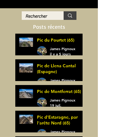
Posts récents
Pic du Pourtet (65)
James Pignoux
il y a 5 jours
Pic de Llena Cantal
(Espagne)
James Pignoux
30 juil.
Pic de Montferrat (65)
James Pignoux
19 juil.
Pic d'Estaragne, par
l'arête Nord (65)
James Pignoux
14 juil.