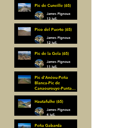
Pic de Cuneille (65)
James Pignoux
13 juil.
Pico del Puerto (65)
James Pignoux
12 juil.
Pic de la Gela (65)
James Pignoux
11 juil.
Pic d'Anéou-Peña
Blanca-Pic de
Canaourouye-Punta
Bagüer (64)
James Pignoux
Hautafulhe (65)
5 juil.
James Pignoux
4 juil.
Peña Gabarda