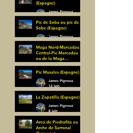
(Espagne)
James Pignoux
27 juin
Pic de Soba ou pic de
Sobe (Espagne)
James Pignoux
25 juin
Muga Nord-Marcadau
Central-Pic Marcadau
ou de la Muga
(Espagne)
James Pignoux
Pic Musales (Espagne)
21 juin
James Pignoux
12 juin
La Zapatilla (Espagne)
James Pignoux
8 juin
Arco de Piedrafita ou
Arche de Sarronal