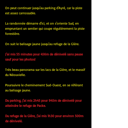
On peut continuer jusqu'au parking d'Ayré, car la piste 
est assez carrossable.
La randonnée démarre d'ici, et on s'oriente Sud, en 
empruntant un sentier qui coupe régulièrement la piste 
forestière.
On suit le balisage jaune jusqu'au refuge de la Glère.
J'ai mis 55 minutes pour 456m de dénivelé sans pause 
sauf pour les photos!
Très beau panorama sur les lacs de la Glère, et le massif 
du Néouvielle.
Poursuivre le cheminement Sud-Ouest, en se référant 
au balisage jaune.
Du parking, j'ai mis 2h45 pour 945m de dénivelé pour 
atteindre le refuge de Packe.
Du refuge de la Glère, j'ai mis 1h30 pour environ 500m 
de dénivelé.