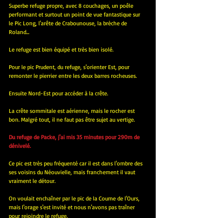
Superbe refuge propre, avec 8 couchages, un poêle 
performant et surtout un point de vue fantastique sur 
le Pic Long, l'arête de Crabounouse, la brèche de 
Roland...
Le refuge est bien équipé et très bien isolé.
Pour le pic Prudent, du refuge, s'orienter Est, pour 
remonter le pierrier entre les deux barres rocheuses.
Ensuite Nord-Est pour accéder à la crête.
La crête sommitale est aérienne, mais le rocher est 
bon. Malgré tout, il ne faut pas être sujet au vertige.
Du refuge de Packe, j'ai mis 35 minutes pour 290m de 
dénivelé.
Ce pic est très peu fréquenté car il est dans l'ombre des 
ses voisins du Néouvielle, mais franchement il vaut 
vraiment le détour.
On voulait enchaîner par le pic de la Coume de l'Ours, 
mais l'orage s'est invité et nous n'avons pas traîner 
pour rejoindre le refuge.