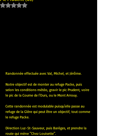
Noté NaN étoiles sur 5.
Randonnée effectuée avec Val, Michel, et Jérôme.
Notre objectif est de monter au refuge Packe, puis 
selon les conditions météo, gravir le pic Prudent, voire 
le pic de la Coume de l'Ours, ou le Mont Arrouy.
Cette randonnée est modulable puisqu'elle passe au 
refuge de la Glère qui peut être un objectif, tout comme 
le refuge Packe.
Direction Luz-St-Sauveur, puis Barèges, et prendre la 
route qui mène "Chez Louisette".