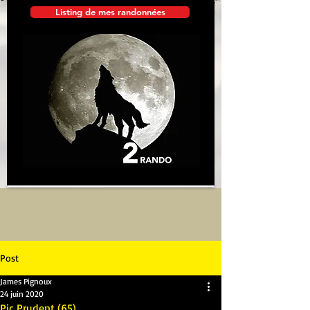
Listing de mes randonnées
Post
James Pignoux
24 juin 2020
Pic Prudent (65)