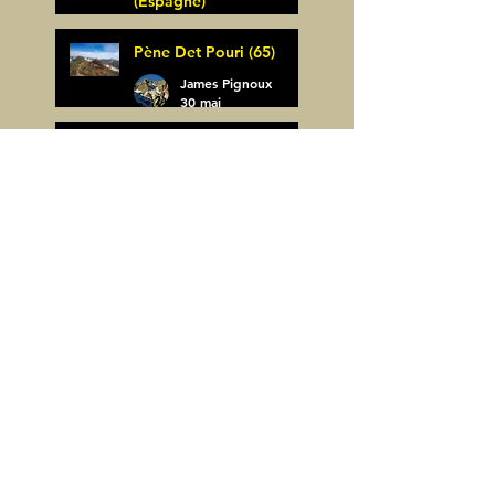
(Espagne)
James Pignoux
Pène Det Pouri (65)
7 juin
James Pignoux
30 mai
Alquezar-Meson de
Sevil (Espagne)
James Pignoux
25 mai
Rodellar-Fajas del
Mascun (Espagne)
James Pignoux
24 mai
Salto de Bierge-Peña
Falconera (Espagne)
James Pignoux
23 mai
Pène Mieytadere-
Cuyalaret (64)
James Pignoux
21 mai