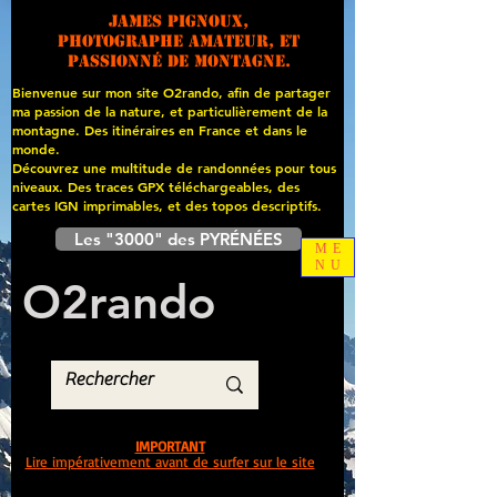
James PIGNOUX,
photographe amateur, et
passionné de montagne.
Bienvenue sur mon site O2rando, afin de partager
ma passion de la nature, et particulièrement de la
montagne. Des itinéraires en France et dans le
monde.
Découvrez une multitude de randonnées pour tous
niveaux. Des traces GPX téléchargeables, des
cartes
IGN imprimables, et des topos descriptifs.
Les "3000" des PYRÉNÉES
ME
NU
O
2
rando
IMPORTANT
Lire impérativement avant de surfer sur le site