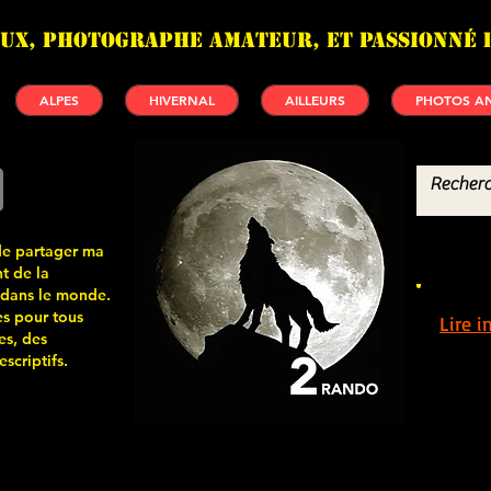
UX, photographe amateur, et passionné 
ALPES
HIVERNAL
AILLEURS
PHOTOS AN
de partager ma
t de la
 dans le monde.
s pour tous
Lire 
es, des
scriptifs.