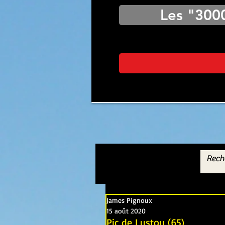
Les "300
James Pignoux
15 août 2020
Pic de Lustou (65)