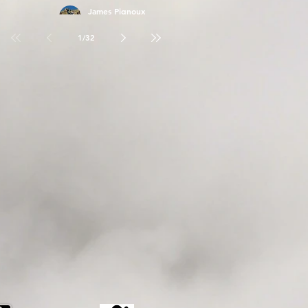
James Pignoux
26 avr.
1
/
32