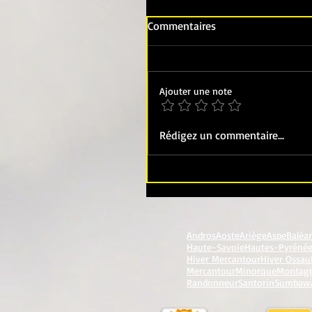
Commentaires
Ajouter une note
Rédigez un commentaire...
Andros
Aoste
Ariège
Aspe
Baléa
Haute-Savoie
Hautes-Pyréné
Hiver Mercantour
Hiver Ossau
Mercantour
Minorque
Montag
Randonneur
Santorin
Sumbaw