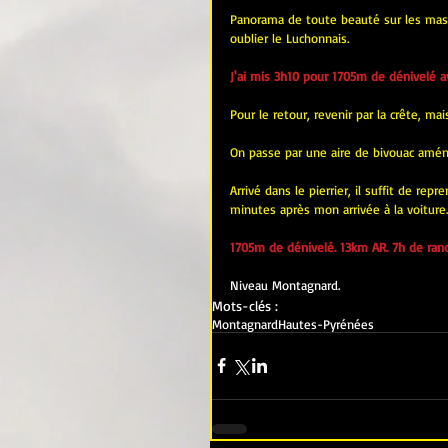
Panorama de toute beauté sur les massi
oublier le Luchonnais.
J'ai mis 3h10 pour 1705m de dénivelé a
Pour le retour, revenir par la crête, mai
On passe par une aire de bivouac aména
Arrivé dans le pierrier, il suffit de repre
minutes après mon arrivée à la voiture.
1705m de dénivelé. 13km AR. 7h de ran
Niveau Montagnard.
Mots-clés :
Montagnard
Hautes-Pyrénées