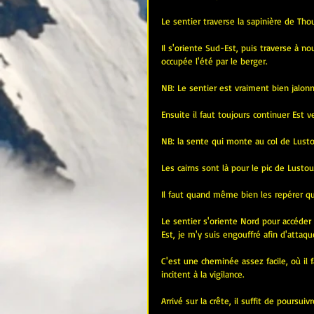
Le sentier traverse la sapinière de Tho
Il s'oriente Sud-Est, puis traverse à no
occupée l'été par le berger.
NB: Le sentier est vraiment bien jalo
Ensuite il faut toujours continuer Est 
NB: la sente qui monte au col de Lustou
Les cairns sont là pour le pic de Lustou
Il faut quand même bien les repérer qua
Le sentier s'oriente Nord pour accéder
Est, je m'y suis engouffré afin d'attaquer
C'est une cheminée assez facile, où il 
incitent à la vigilance.
Arrivé sur la crête, il suffit de poursu