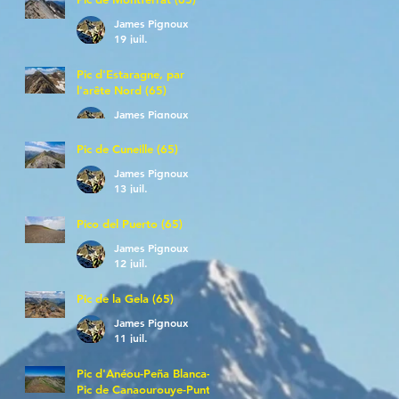
James Pignoux
19 juil.
Pic d'Estaragne, par
l'arête Nord (65)
James Pignoux
14 juil.
Pic de Cuneille (65)
James Pignoux
13 juil.
Pico del Puerto (65)
James Pignoux
12 juil.
Pic de la Gela (65)
James Pignoux
11 juil.
Pic d'Anéou-Peña Blanca-
Pic de Canaourouye-Punta