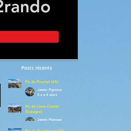
2
rando
Posts récents
Pic du Pourtet (65)
James Pignoux
il y a 5 jours
Pic de Llena Cantal
(Espagne)
James Pignoux
30 juil.
Pic de Montferrat (65)