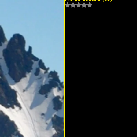
Noté NaN étoiles sur 5.