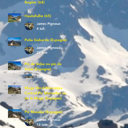
Bagüer (64)
James Pignoux
5 juil.
Hautafulhe (65)
James Pignoux
4 juil.
Peña Gabarda (Espagne)
James Pignoux
27 juin
Pic de Soba ou pic de
Sobe (Espagne)
James Pignoux
25 juin
Muga Nord-Marcadau
Central-Pic Marcadau ou
de la Muga (Espagne)
James Pignoux
21 juin
Pic Musales (Espagne)
James Pignoux
12 juin