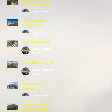
Falconera (Espagne)
James Pignoux
23 mai
Pène Mieytadere-
Cuyalaret (64)
James Pignoux
21 mai
Crête d'Aulère (64)
James Pignoux
11 mai
Cerro Alto (Espagne)
James Pignoux
6 mai
Peña Montañesa
(Espagne)
James Pignoux
27 avr.
Castillo Mayor-Peña
l'Ombre (Espagne)