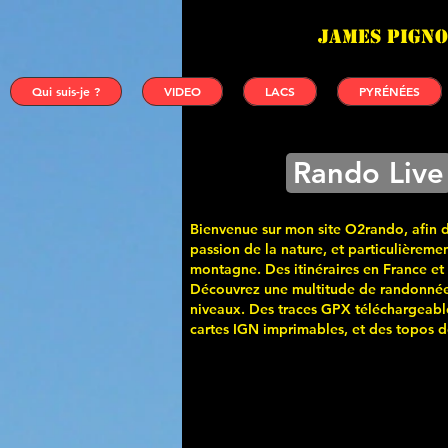
James PIGNO
Qui suis-je ?
VIDEO
LACS
PYRÉNÉES
Rando Live
Bienvenue sur mon site O2rando, afin 
passion de la nature, et particulièremen
montagne. Des itinéraires en France et
Découvrez une multitude de randonnée
niveaux. Des traces GPX téléchargeabl
cartes
IGN imprimables, et des topos de