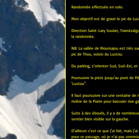
Randonnée effectuée en solo.
Mon objectif est de gravir le pic de L
Direction Saint-Lary Soulan, Tramézaïg
la randonnée.
NB: La vallée de Rioumajou est très sauv
pic de Thou, voisin du Lustou.
Du parking, s'orienter Sud, Sud-Est, et
Poursuivre la piste jusqu'au pont de Pé
'Lustou".
Il faut poursuivre sur une centaine de mè
rivière de la Piarre pour basculer rive g
Suite à des éboulis, il y a de nombreu
sentier bien visible sur la gauche.
D'ailleurs c'est ce que j'ai fait, mais j
pour ce passage, où je n'ai pas commis 