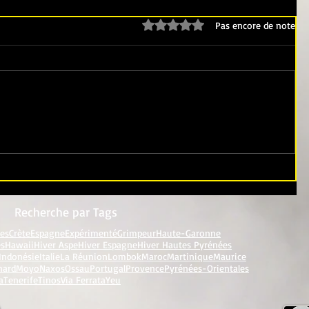
Noté 0 étoile sur 5.
Pas encore de note
Recherche par Tags
res
Crète
Espagne
Expérimenté
Grimpeur
Haute-Garonne
es
Hawaii
Hiver Aspe
Hiver Espagne
Hiver Hautes Pyrénées
Indonésie
Italie
La Réunion
Lombok
Maroc
Martinique
Maurice
nard
Moyo
Naxos
Ossau
Portugal
Provence
Pyrénées-Orientales
a
Tenerife
Tinos
Via Ferrata
Yeu