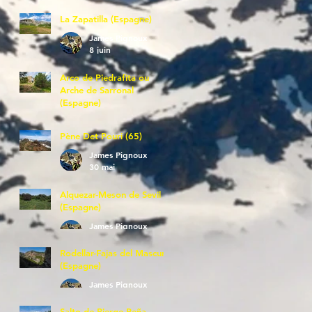
La Zapatilla (Espagne)
James Pignoux
8 juin
Arco de Piedrafita ou
Arche de Sarronal
(Espagne)
James Pignoux
7 juin
Pène Det Pouri (65)
James Pignoux
30 mai
Alquezar-Meson de Sevil
(Espagne)
James Pignoux
25 mai
Rodellar-Fajas del Mascun
(Espagne)
James Pignoux
24 mai
Salto de Bierge-Peña