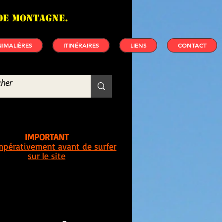
de montagne.
IMALIÈRES
ITINÉRAIRES
LIENS
CONTACT
IMPORTANT
impérativement avant de surfer
sur le site