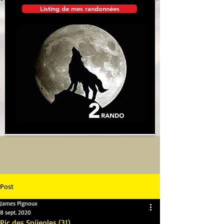
Listing de mes randonnées
Post
James Pignoux
8 sept. 2020
Pic des Spijeoles (31)