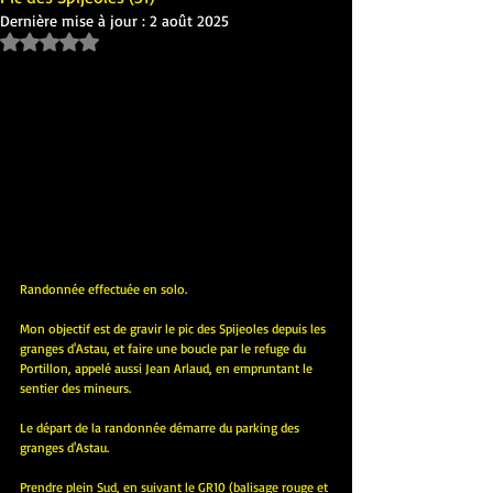
Dernière mise à jour :
2 août 2025
Noté NaN étoiles sur 5.
Randonnée effectuée en solo.
Mon objectif est de gravir le pic des Spijeoles depuis les 
granges d'Astau, et faire une boucle par le refuge du 
Portillon, appelé aussi Jean Arlaud, en empruntant le 
sentier des mineurs.
Le départ de la randonnée démarre du parking des 
granges d'Astau.
Prendre plein Sud, en suivant le GR10 (balisage rouge et 