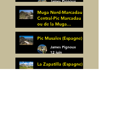
James Pignoux
25 juin
Muga Nord-Marcadau
Central-Pic Marcadau
ou de la Muga
(Espagne)
James Pignoux
Pic Musales (Espagne)
21 juin
James Pignoux
12 juin
La Zapatilla (Espagne)
James Pignoux
8 juin
Arco de Piedrafita ou
Arche de Sarronal
(Espagne)
James Pignoux
Pène Det Pouri (65)
7 juin
James Pignoux
30 mai