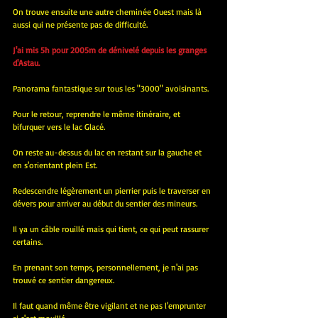
On trouve ensuite une autre cheminée Ouest mais là 
aussi qui ne présente pas de difficulté.
J'ai mis 5h pour 2005m de dénivelé depuis les granges 
d'Astau.
Panorama fantastique sur tous les "3000" avoisinants.
Pour le retour, reprendre le même itinéraire, et 
bifurquer vers le lac Glacé.
On reste au-dessus du lac en restant sur la gauche et 
en s'orientant plein Est.
Redescendre légèrement un pierrier puis le traverser en 
dévers pour arriver au début du sentier des mineurs.
Il ya un câble rouillé mais qui tient, ce qui peut rassurer 
certains.
En prenant son temps, personnellement, je n'ai pas 
trouvé ce sentier dangereux.
Il faut quand même être vigilant et ne pas l'emprunter 