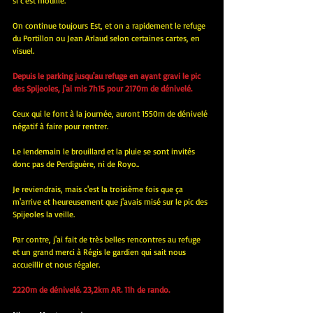
si c'est mouillé.
On continue toujours Est, et on a rapidement le refuge 
du Portillon ou Jean Arlaud selon certaines cartes, en 
visuel.
Depuis le parking jusqu'au refuge en ayant gravi le pic 
des Spijeoles, j'ai mis 7h15 pour 2170m de dénivelé.
Ceux qui le font à la journée, auront 1550m de dénivelé 
négatif à faire pour rentrer.
Le lendemain le brouillard et la pluie se sont invités 
donc pas de Perdiguère, ni de Royo..
Je reviendrais, mais c'est la troisième fois que ça 
m'arrive et heureusement que j'avais misé sur le pic des 
Spijeoles la veille.
Par contre, j'ai fait de très belles rencontres au refuge 
et un grand merci à Régis le gardien qui sait nous 
accueillir et nous régaler.
2220m de dénivelé. 23,2km AR. 11h de rando.