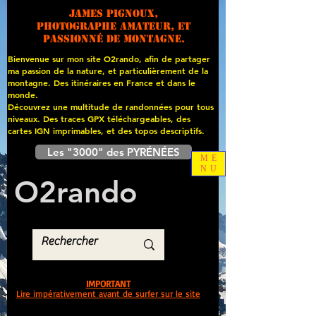
James PIGNOUX,
photographe amateur, et
passionné de montagne.
Bienvenue sur mon site O2rando, afin de partager
ma passion de la nature, et particulièrement de la
montagne. Des itinéraires en France et dans le
monde.
Découvrez une multitude de randonnées pour tous
niveaux. Des traces GPX téléchargeables, des
cartes
IGN imprimables, et des topos descriptifs.
Les "3000" des PYRÉNÉES
ME
NU
O
2
rando
IMPORTANT
Lire impérativement avant de surfer sur le site