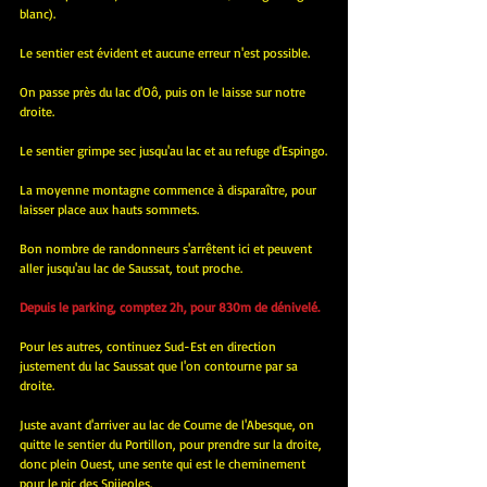
blanc).
Le sentier est évident et aucune erreur n'est possible.
On passe près du lac d'Oô, puis on le laisse sur notre 
droite.
Le sentier grimpe sec jusqu'au lac et au refuge d'Espingo.
La moyenne montagne commence à disparaître, pour 
laisser place aux hauts sommets.
Bon nombre de randonneurs s'arrêtent ici et peuvent 
aller jusqu'au lac de Saussat, tout proche.
Depuis le parking, comptez 2h, pour 830m de dénivelé.
Pour les autres, continuez Sud-Est en direction 
justement du lac Saussat que l'on contourne par sa 
droite.
Juste avant d'arriver au lac de Coume de l'Abesque, on 
quitte le sentier du Portillon, pour prendre sur la droite, 
donc plein Ouest, une sente qui est le cheminement 
pour le pic des Spijeoles.