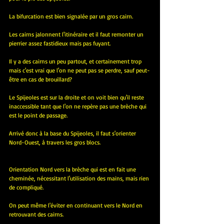
La bifurcation est bien signalée par un gros cairn.
Les cairns jalonnent l'itinéraire et il faut remonter un 
pierrier assez fastidieux mais pas fuyant.
Il y a des cairns un peu partout, et certainement trop 
mais c'est vrai que l'on ne peut pas se perdre, sauf peut-
être en cas de brouillard?
Le Spijeoles est sur la droite et on voit bien qu'il reste 
inaccessible tant que l'on ne repère pas une brèche qui 
est le point de passage.
Arrivé donc à la base du Spijeoles, il faut s'orienter 
Nord-Ouest, à travers les gros blocs.
Orientation Nord vers la brèche qui est en fait une 
cheminée, nécessitant l'utilisation des mains, mais rien 
de compliqué.
On peut même l'éviter en continuant vers le Nord en 
retrouvant des cairns.