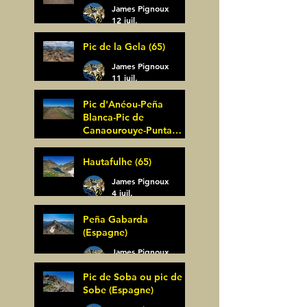
James Pignoux
12 juil.
Pic de la Gela (65)
James Pignoux
11 juil.
Pic d'Anéou-Peña
Blanca-Pic de
Canaourouye-Punta
Bagüer (64)
James Pignoux
Hautafulhe (65)
5 juil.
James Pignoux
4 juil.
Peña Gabarda
(Espagne)
James Pignoux
27 juin
Pic de Soba ou pic de
Sobe (Espagne)