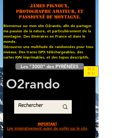
James PIGNOUX,
photographe amateur, et
passionné de montagne.
Bienvenue sur mon site O2rando, afin de partager
ma passion de la nature, et particulièrement de la
montagne. Des itinéraires en France et dans le
monde.
Découvrez une multitude de randonnées pour tous
niveaux. Des traces GPX téléchargeables, des
cartes
IGN imprimables, et des topos descriptifs.
Les "3000" des PYRÉNÉES
ME
NU
O
2
rando
IMPORTANT
Lire impérativement avant de surfer sur le site