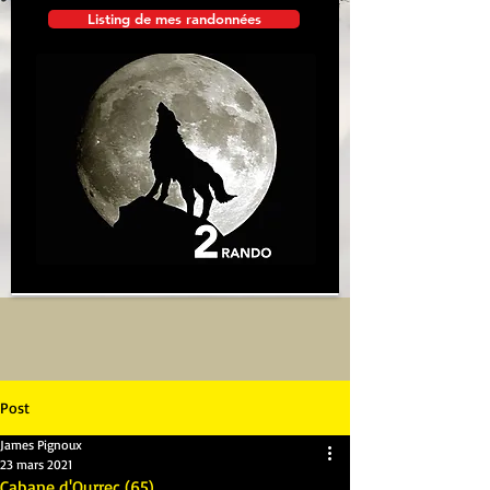
Listing de mes randonnées
Post
James Pignoux
23 mars 2021
Cabane d'Ourrec (65)