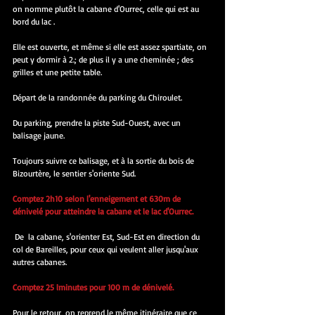
on nomme plutôt la cabane d'Ourrec, celle qui est au 
bord du lac .
Elle est ouverte, et même si elle est assez spartiate, on 
peut y dormir à 2.; de plus il y a une cheminée ; des 
grilles et une petite table.
Départ de la randonnée du parking du Chiroulet.
Du parking, prendre la piste Sud-Ouest, avec un 
balisage jaune.
Toujours suivre ce balisage, et à la sortie du bois de 
Bizourtère, le sentier s'oriente Sud.
Comptez 2h10 selon l'enneigement et 630m de 
dénivelé pour atteindre la cabane et le lac d'Ourrec.
 De  la cabane, s'orienter Est, Sud-Est en direction du 
col de Bareilles, pour ceux qui veulent aller jusqu'aux 
autres cabanes.
Comptez 25 lminutes pour 100 m de dénivelé.
Pour le retour, on reprend le même itinéraire que ce 