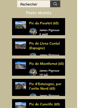
Posts récents
Pic du Pourtet (65)
James Pignoux
2 août
Pic de Llena Cantal
(Espagne)
James Pignoux
30 juil.
Pic de Montferrat (65)
James Pignoux
19 juil.
Pic d'Estaragne, par
l'arête Nord (65)
James Pignoux
14 juil.
Pic de Cuneille (65)