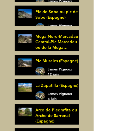
James Pignoux
27 juin
Pic de Soba ou pic de
Sobe (Espagne)
James Pignoux
25 juin
Muga Nord-Marcadau
Central-Pic Marcadau
ou de la Muga
(Espagne)
James Pignoux
Pic Musales (Espagne)
21 juin
James Pignoux
12 juin
La Zapatilla (Espagne)
James Pignoux
8 juin
Arco de Piedrafita ou
Arche de Sarronal
(Espagne)
James Pignoux