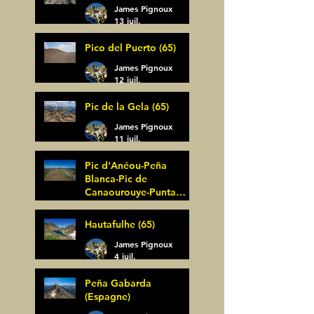
James Pignoux
13 juil.
Pico del Puerto (65)
James Pignoux
12 juil.
Pic de la Gela (65)
James Pignoux
11 juil.
Pic d'Anéou-Peña
Blanca-Pic de
Canaourouye-Punta
Bagüer (64)
James Pignoux
Hautafulhe (65)
5 juil.
James Pignoux
4 juil.
Peña Gabarda
(Espagne)