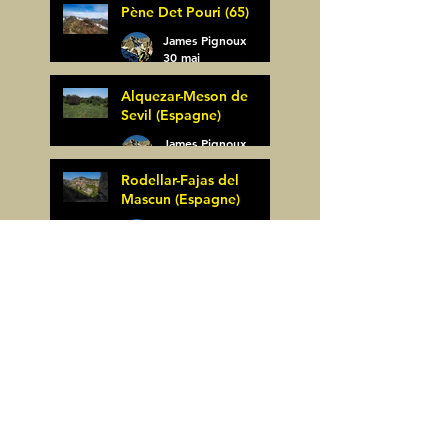
Pène Det Pouri (65)
7 juin
James Pignoux
30 mai
Alquezar-Meson de
Sevil (Espagne)
James Pignoux
25 mai
Rodellar-Fajas del
Mascun (Espagne)
James Pignoux
24 mai
Salto de Bierge-Peña
Falconera (Espagne)
James Pignoux
23 mai
Pène Mieytadere-
Cuyalaret (64)
James Pignoux
21 mai
Crête d'Aulère (64)