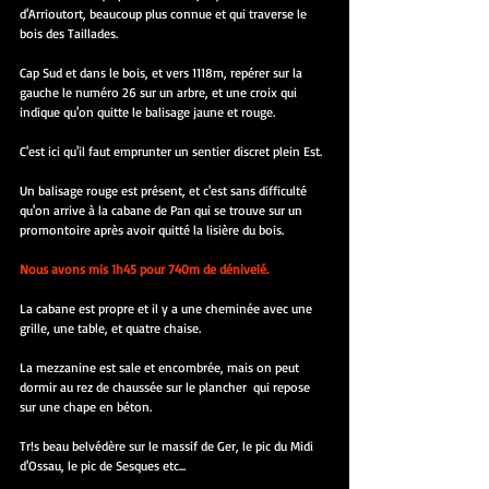
d'Arrioutort, beaucoup plus connue et qui traverse le 
bois des Taillades.
Cap Sud et dans le bois, et vers 1118m, repérer sur la 
gauche le numéro 26 sur un arbre, et une croix qui 
indique qu'on quitte le balisage jaune et rouge.
C'est ici qu'il faut emprunter un sentier discret plein Est.
Un balisage rouge est présent, et c'est sans difficulté 
qu'on arrive à la cabane de Pan qui se trouve sur un 
promontoire après avoir quitté la lisière du bois.
Nous avons mis 1h45 pour 740m de dénivelé.
La cabane est propre et il y a une cheminée avec une 
grille, une table, et quatre chaise.
La mezzanine est sale et encombrée, mais on peut 
dormir au rez de chaussée sur le plancher  qui repose 
sur une chape en béton.
Tr!s beau belvédère sur le massif de Ger, le pic du Midi 
d'Ossau, le pic de Sesques etc...