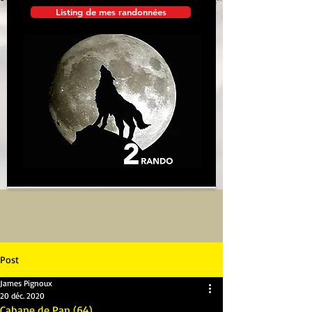
Listing de mes randonnées
Post
James Pignoux
20 déc. 2020
Cabane de Pan (64)