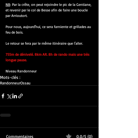
NB
: Par la crête, on peut rejoindre le pic de la Gentiane, 
et revenir par le col de Besse afin de faire une boucle 
par Arrioutort.
Pour nous, aujourd'hui, ce sera farniente et grillades au 
feu de bois.
Le retour se fera par le même itinéraire que l'aller.
755m de dénivelé. 8km AR. 8h de rando mais une très 
longue pause.
Niveau Randonneur
Mots-clés :
Randonneur
Ossau
Commentaires
0.0/5 (0)