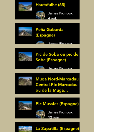
Hautafulhe (65)
5 juil.
James Pignoux
4 juil.
Peña Gabarda
(Espagne)
James Pignoux
27 juin
Pic de Soba ou pic de
Sobe (Espagne)
James Pignoux
25 juin
Muga Nord-Marcadau
Central-Pic Marcadau
ou de la Muga
(Espagne)
James Pignoux
Pic Musales (Espagne)
21 juin
James Pignoux
12 juin
La Zapatilla (Espagne)