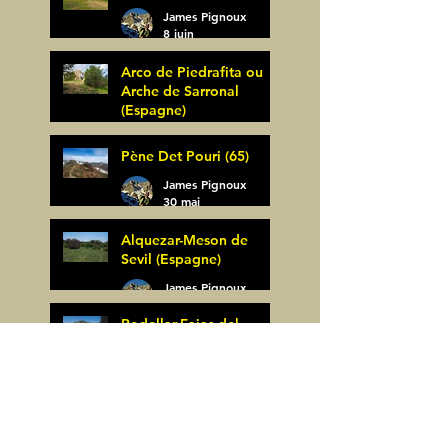
James Pignoux
8 juin
Arco de Piedrafita ou
Arche de Sarronal
(Espagne)
James Pignoux
Pène Det Pouri (65)
7 juin
James Pignoux
30 mai
Alquezar-Meson de
Sevil (Espagne)
James Pignoux
25 mai
Rodellar-Fajas del
Mascun (Espagne)
James Pignoux
24 mai
Salto de Bierge-Peña
Falconera (Espagne)