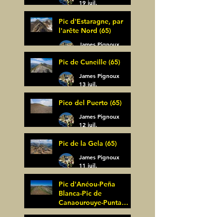
19 juil.
Pic d'Estaragne, par
l'arête Nord (65)
James Pignoux
14 juil.
Pic de Cuneille (65)
James Pignoux
13 juil.
Pico del Puerto (65)
James Pignoux
12 juil.
Pic de la Gela (65)
James Pignoux
11 juil.
Pic d'Anéou-Peña
Blanca-Pic de
Canaourouye-Punta
Bagüer (64)
James Pignoux