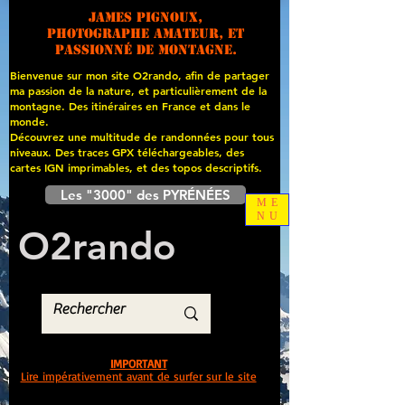
James PIGNOUX,
photographe amateur, et
passionné de montagne.
Bienvenue sur mon site O2rando, afin de partager
ma passion de la nature, et particulièrement de la
montagne. Des itinéraires en France et dans le
monde.
Découvrez une multitude de randonnées pour tous
niveaux. Des traces GPX téléchargeables, des
cartes
IGN imprimables, et des topos descriptifs.
Les "3000" des PYRÉNÉES
ME
NU
O
2
rando
IMPORTANT
Lire impérativement avant de surfer sur le site