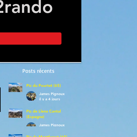
2
rando
Posts récents
Pic du Pourtet (65)
James Pignoux
il y a 4 jours
Pic de Llena Cantal
(Espagne)
James Pignoux
30 juil.
Pic de Montferrat (65)