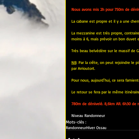
Nous avons mis 2h pour 750m de dénive
La cabane est propre et il y a une chem
La mezzanine est très propre, contraire
moins à 6, mais prévoir un bon duvet en 
Très beau belvédère sur le massif de Ger
NB
: Par la crête, on peut rejoindre le p
par Arrioutort.
Pour nous, aujourd'hui, ce sera farnient
Le retour se fera par le même itinéraire 
780m de dénivelé. 8,6km AR. 6h30 de ra
Niveau Randonneur
Mots-clés :
Randonneur
Hiver Ossau