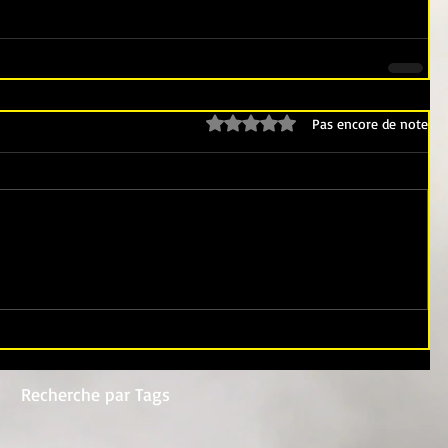
Noté 0 étoile sur 5.
Pas encore de note
Recherche par Tags