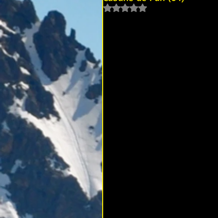
Noté NaN étoiles sur 5.