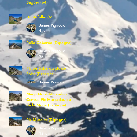
Bagüer (64)
James Pignoux
5 juil.
Hautafulhe (65)
James Pignoux
4 juil.
Peña Gabarda (Espagne)
James Pignoux
27 juin
Pic de Soba ou pic de
Sobe (Espagne)
James Pignoux
25 juin
Muga Nord-Marcadau
Central-Pic Marcadau ou
de la Muga (Espagne)
James Pignoux
21 juin
Pic Musales (Espagne)
James Pignoux
12 juin