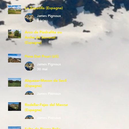
La Zapatilla (Espagne)
James Pignoux
8 juin
Arco de Piedrafita ou
Arche de Sarronal
(Espagne)
James Pignoux
7 juin
Pène Det Pouri (65)
James Pignoux
30 mai
Alquezar-Meson de Sevil
(Espagne)
James Pignoux
25 mai
Rodellar-Fajas del Mascun
(Espagne)
James Pignoux
24 mai
Salto de Bierge-Peña