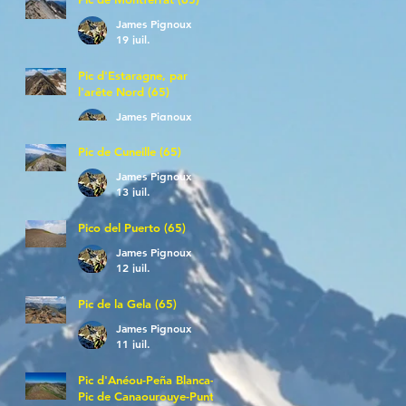
James Pignoux
19 juil.
Pic d'Estaragne, par
l'arête Nord (65)
James Pignoux
14 juil.
Pic de Cuneille (65)
James Pignoux
13 juil.
Pico del Puerto (65)
James Pignoux
12 juil.
Pic de la Gela (65)
James Pignoux
11 juil.
Pic d'Anéou-Peña Blanca-
Pic de Canaourouye-Punta