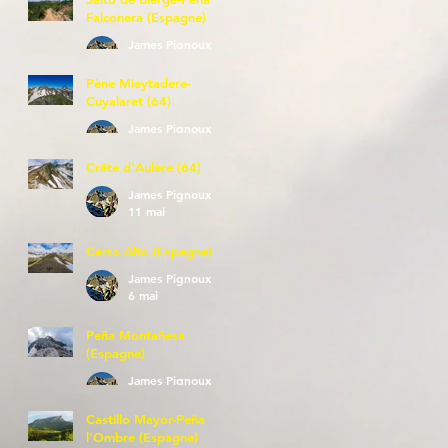
Falconera (Espagne)
James Pignoux
23 mai
Pène Mieytadere-
Cuyalaret (64)
James Pignoux
21 mai
Crête d'Aulère (64)
James Pignoux
11 mai
Cerro Alto (Espagne)
James Pignoux
6 mai
Peña Montañesa
(Espagne)
James Pignoux
27 avr.
Castillo Mayor-Peña
l'Ombre (Espagne)