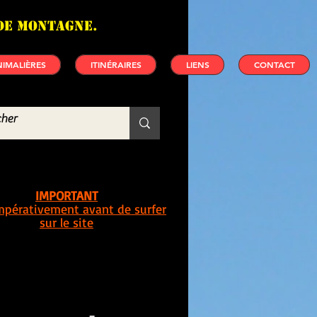
de montagne.
IMALIÈRES
ITINÉRAIRES
LIENS
CONTACT
IMPORTANT
impérativement avant de surfer
sur le site