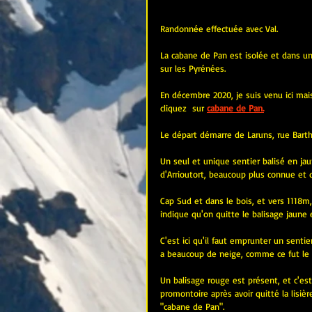
Randonnée effectuée avec Val.
La cabane de Pan est isolée et dans un 
sur les Pyrénées.
En décembre 2020, je suis venu ici mai
cliquez  sur 
cabane de Pan.
Le départ démarre de Laruns, rue Barth
Un seul et unique sentier balisé en jau
d'Arrioutort, beaucoup plus connue et q
Cap Sud et dans le bois, et vers 1118m,
indique qu'on quitte le balisage jaune 
C'est ici qu'il faut emprunter un sentier d
a beaucoup de neige, comme ce fut le 
Un balisage rouge est présent, et c'est
promontoire après avoir quitté la lisièr
"cabane de Pan".