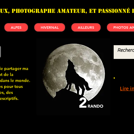
UX, photographe amateur, et passionné 
ALPES
HIVERNAL
AILLEURS
PHOTOS AN
de partager ma
t de la
 dans le monde.
s pour tous
Lire 
es, des
scriptifs.