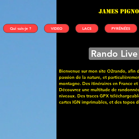
James PIGNO
Qui suis-je ?
VIDEO
LACS
PYRÉNÉES
Rando Live
Bienvenue sur mon site O2rando, afin 
passion de la nature, et particulièremen
montagne. Des itinéraires en France et
Découvrez une multitude de randonnée
niveaux. Des traces GPX téléchargeabl
cartes
IGN imprimables, et des topos de