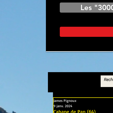
Les "300
James Pignoux
9 janv. 2024
Cabane de Pan (64)