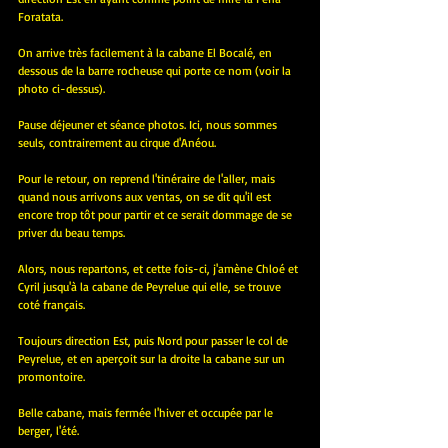
Foratata.
On arrive très facilement à la cabane El Bocalé, en 
dessous de la barre rocheuse qui porte ce nom (voir la 
photo ci-dessus).
Pause déjeuner et séance photos. Ici, nous sommes 
seuls, contrairement au cirque d'Anéou.
Pour le retour, on reprend l'tinéraire de l'aller, mais 
quand nous arrivons aux ventas, on se dit qu'il est 
encore trop tôt pour partir et ce serait dommage de se 
priver du beau temps.
Alors, nous repartons, et cette fois-ci, j'amène Chloé et 
Cyril jusqu'à la cabane de Peyrelue qui elle, se trouve 
coté français.
Toujours direction Est, puis Nord pour passer le col de 
Peyrelue, et en aperçoit sur la droite la cabane sur un 
promontoire.
Belle cabane, mais fermée l'hiver et occupée par le 
berger, l'été.