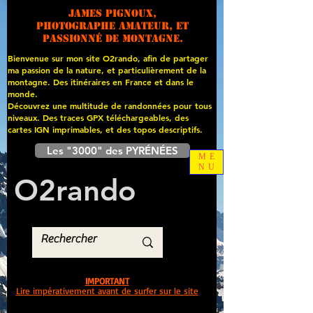
James PIGNOUX,
photographe amateur, et
passionné de montagne.
Bienvenue sur mon site O2rando, afin de partager
ma passion de la nature, et particulièrement de la
montagne. Des itinéraires en France et dans le
monde.
Découvrez une multitude de randonnées pour tous
niveaux. Des traces GPX téléchargeables, des
cartes
IGN imprimables, et des topos descriptifs.
Les "3000" des PYRÉNÉES
ME
NU
O
2
rando
IMPORTANT
Lire impérativement avant de surfer sur le site