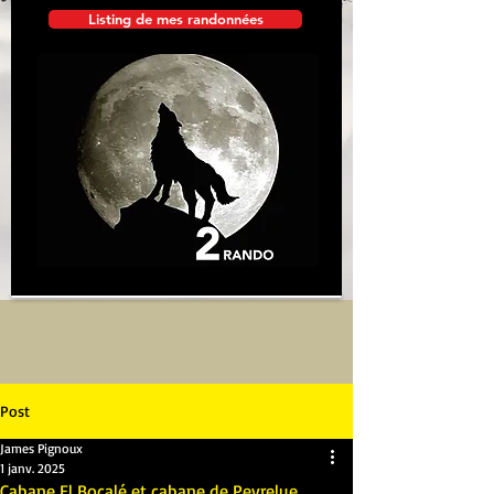
Listing de mes randonnées
Post
James Pignoux
1 janv. 2025
Cabane El Bocalé et cabane de Peyrelue