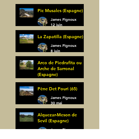
(Espagne)
James Pignoux
Pic Musales (Espagne)
21 juin
James Pignoux
12 juin
La Zapatilla (Espagne)
James Pignoux
8 juin
Arco de Piedrafita ou
Arche de Sarronal
(Espagne)
James Pignoux
Pène Det Pouri (65)
7 juin
James Pignoux
30 mai
Alquezar-Meson de
Sevil (Espagne)
James Pignoux
25 mai