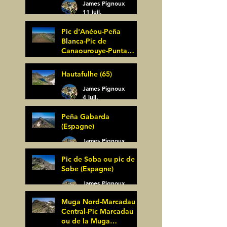
James Pignoux
11 juil.
Pic d'Anéou-Peña
Blanca-Pic de
Canaourouye-Punta
Bagüer (64)
James Pignoux
Hautafulhe (65)
5 juil.
James Pignoux
4 juil.
Peña Gabarda
(Espagne)
James Pignoux
27 juin
Pic de Soba ou pic de
Sobe (Espagne)
James Pignoux
25 juin
Muga Nord-Marcadau
Central-Pic Marcadau
ou de la Muga