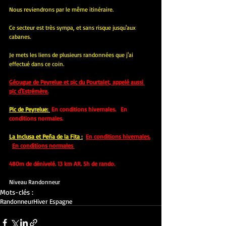
Nous reviendrons par le même itinéraire.
Ce secteur est très sympa, et sans risque jusqu'aux 
cabanes.
Je mets les liens de plusieurs randonnées que j'ai 
effectué dans ce coin.
Géougue de Peyrelue et pic du Pourtalet, appelé aussi 
pic d'Estrémère.
Pic de Peyrelue:
 En conditions hivernales
.  
 En 
conditions normales.
La Inclusa et Peña de la Fita :
En conditions hivernales.
En conditions normales 
480m de dénivelé. 13 km AR. 5h de rando.
Niveau Randonneur
Mots-clés :
Randonneur
Hiver Espagne