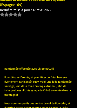
(Espagne-64)
Dernière mise à jour :
17 févr. 2025
Noté NaN étoiles sur 5.
Randonnée effectuée avec Chloé et Cyril.
Pour débuter l'année, et pour fêter un futur heureux 
évènement car bientôt Papy, voici une jolie randonnée 
sauvage, loin de la foule du cirque d'Anéou, afin de 
faire quelques clichés sympa de Chloé enceinte dans la 
montagne!.
Nous sommes partis des ventas du col du Pourtalet, et 
direction Est en ayant comme point de mire la Peña 