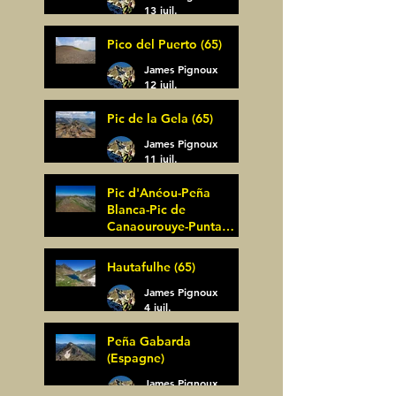
13 juil.
Pico del Puerto (65)
James Pignoux
12 juil.
Pic de la Gela (65)
James Pignoux
11 juil.
Pic d'Anéou-Peña
Blanca-Pic de
Canaourouye-Punta
Bagüer (64)
James Pignoux
Hautafulhe (65)
5 juil.
James Pignoux
4 juil.
Peña Gabarda
(Espagne)
James Pignoux