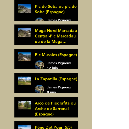
27 juin
Pic de Soba ou pic de
Sobe (Espagne)
James Pignoux
25 juin
Muga Nord-Marcadau
Central-Pic Marcadau
ou de la Muga
(Espagne)
James Pignoux
Pic Musales (Espagne)
21 juin
James Pignoux
12 juin
La Zapatilla (Espagne)
James Pignoux
8 juin
Arco de Piedrafita ou
Arche de Sarronal
(Espagne)
James Pignoux
Pène Det Pouri (65)
7 juin