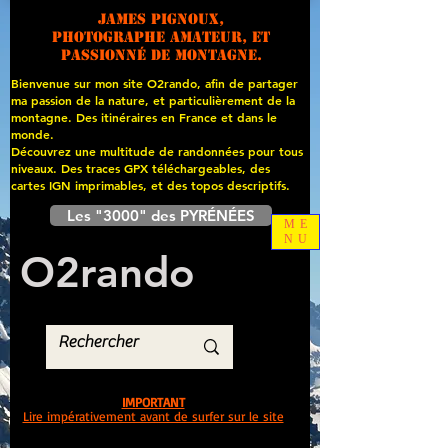
James PIGNOUX,
photographe amateur, et
passionné de montagne.
Bienvenue sur mon site O2rando, afin de partager
ma passion de la nature, et particulièrement de la
montagne. Des itinéraires en France et dans le
monde.
Découvrez une multitude de randonnées pour tous
niveaux. Des traces GPX téléchargeables, des
cartes
IGN imprimables, et des topos descriptifs.
Les "3000" des PYRÉNÉES
ME
NU
O
2
rando
IMPORTANT
Lire impérativement avant de surfer sur le site