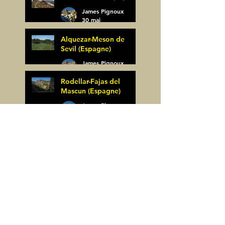
James Pignoux
30 mai
Alquezar-Meson de
Sevil (Espagne)
James Pignoux
25 mai
Rodellar-Fajas del
Mascun (Espagne)
James Pignoux
24 mai
Salto de Bierge-Peña
Falconera (Espagne)
James Pignoux
23 mai
Pène Mieytadere-
Cuyalaret (64)
James Pignoux
21 mai
Crête d'Aulère (64)
James Pignoux