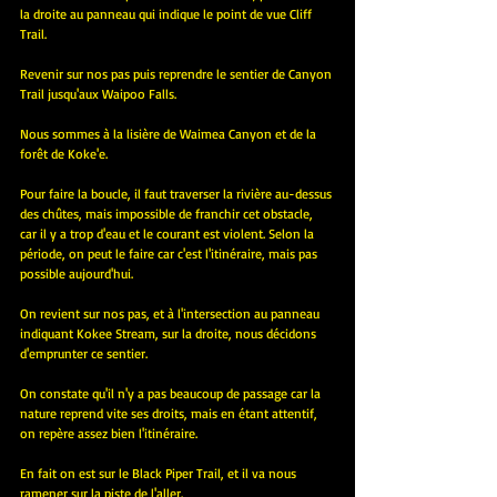
la droite au panneau qui indique le point de vue Cliff 
Trail.
Revenir sur nos pas puis reprendre le sentier de Canyon 
Trail jusqu'aux Waipoo Falls.
Nous sommes à la lisière de Waimea Canyon et de la 
forêt de Koke'e.
Pour faire la boucle, il faut traverser la rivière au-dessus 
des chûtes, mais impossible de franchir cet obstacle, 
car il y a trop d'eau et le courant est violent. Selon la 
période, on peut le faire car c'est l'itinéraire, mais pas 
possible aujourd'hui.
On revient sur nos pas, et à l'intersection au panneau 
indiquant Kokee Stream, sur la droite, nous décidons 
d'emprunter ce sentier.
On constate qu'il n'y a pas beaucoup de passage car la 
nature reprend vite ses droits, mais en étant attentif, 
on repère assez bien l'itinéraire.
En fait on est sur le Black Piper Trail, et il va nous 
ramener sur la piste de l'aller.