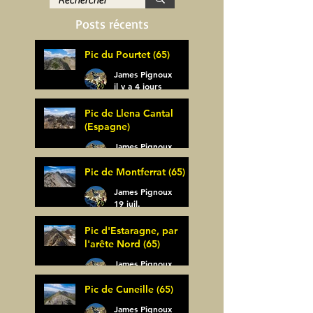
Posts récents
Pic du Pourtet (65)
James Pignoux
il y a 4 jours
Pic de Llena Cantal
(Espagne)
James Pignoux
30 juil.
Pic de Montferrat (65)
James Pignoux
19 juil.
Pic d'Estaragne, par
l'arête Nord (65)
James Pignoux
14 juil.
Pic de Cuneille (65)
James Pignoux