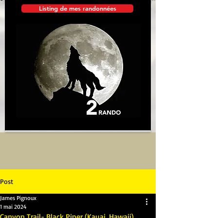
Listing de mes randonnées
Post
James Pignoux
1 mai 2024
Canyon Trail- Black Piper (Kauai, Hawaii)