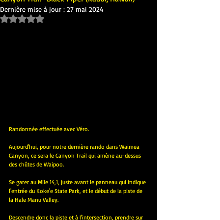
Dernière mise à jour :
27 mai 2024
Noté NaN étoiles sur 5.
Randonnée effectuée avec Véro.
Aujourd'hui, pour notre dernière rando dans Waimea 
Canyon, ce sera le Canyon Trail qui amène au-dessus 
des chûtes de Waipoo.
Se garer au Mile 14,1, juste avant le panneau qui indique 
l'entrée du Koke'e State Park, et le début de la piste de 
la Hale Manu Valley.
Descendre donc la piste et à l'intersection, prendre sur 