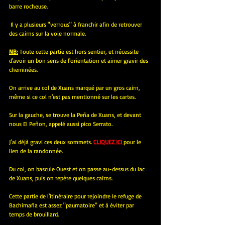
barre rocheuse.
 Il y a plusieurs "verrous" à franchir afin de retrouver 
des cairns sur la voie normale.
NB:
 Toute cette partie est hors sentier, et nécessite 
d'avoir un bon sens de l'orientation et aimer gravir des 
cheminées.
On arrive au col de Xuans marqué par un gros cairn, 
même si ce col n'est pas mentionné sur les cartes.
Sur la gauche, se trouve la Peña de Xuans, et devant 
nous El Peñon, appelé aussi pico Serrato.
J'ai déjà gravi ces deux sommets. 
CLIQUEZ ICI 
pour le 
lien de la randonnée.
Du col, on bascule Ouest et on passe au-dessus du lac 
de Xuans, puis on repère quelques cairns.
Cette partie de l'itinéraire pour rejoindre le refuge de 
Bachimaña est assez "paumatoire" et à éviter par 
temps de brouillard.