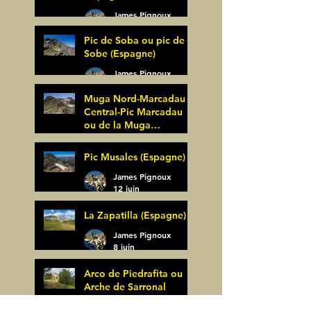
James Pignoux
27 juin
Pic de Soba ou pic de
Sobe (Espagne)
James Pignoux
25 juin
Muga Nord-Marcadau
Central-Pic Marcadau
ou de la Muga
(Espagne)
James Pignoux
Pic Musales (Espagne)
21 juin
James Pignoux
12 juin
La Zapatilla (Espagne)
James Pignoux
8 juin
Arco de Piedrafita ou
Arche de Sarronal
(Espagne)