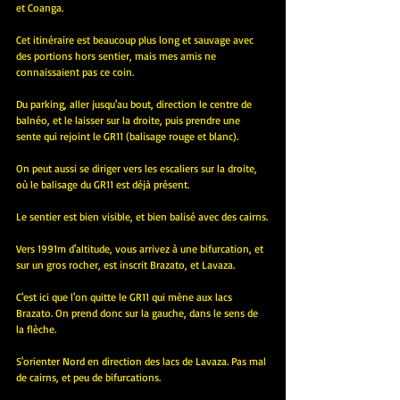
et Coanga.
Cet itinéraire est beaucoup plus long et sauvage avec 
des portions hors sentier, mais mes amis ne 
connaissaient pas ce coin.
Du parking, aller jusqu'au bout, direction le centre de 
balnéo, et le laisser sur la droite, puis prendre une 
sente qui rejoint le GR11 (balisage rouge et blanc).
On peut aussi se diriger vers les escaliers sur la droite, 
où le balisage du GR11 est déjà présent.
Le sentier est bien visible, et bien balisé avec des cairns.
Vers 1991m d'altitude, vous arrivez à une bifurcation, et 
sur un gros rocher, est inscrit Brazato, et Lavaza.
C'est ici que l'on quitte le GR11 qui mène aux lacs 
Brazato. On prend donc sur la gauche, dans le sens de 
la flèche.
S'orienter Nord en direction des lacs de Lavaza. Pas mal 
de cairns, et peu de bifurcations.