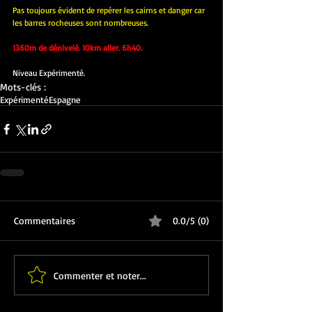
Pas toujours évident de repérer les cairns et danger car 
les barres rocheuses sont nombreuses.
1360m de dénivelé. 10km aller. 6h40.
Niveau Expérimenté.
Mots-clés :
Expérimenté
Espagne
Commentaires
0.0/5 (0)
Commenter et noter...