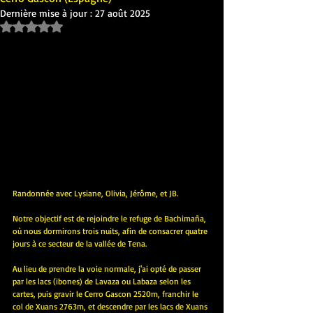
Dernière mise à jour :
27 août 2025
Noté NaN étoiles sur 5.
Randonnée avec Lysiane, Olivia, Jérôme, et JB.
Notre objectif est de rejoindre le refuge de Bachimaña, 
où nous dormirons trois nuits, afin de consacrer quatre 
jours à ce secteur de la vallée de Tena.
Au lieu de prendre la voie normale, j'ai opté de passer 
par les lacs (ibones) de Lavaza ou Labaza selon les 
cartes, puis gravir le Cerro Gascon 2520m, franchir le 
col de Xuans 2763m, et descendre par les lacs de Xuans 