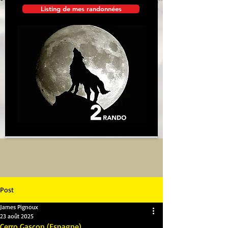
Listing de mes randonnées
Post
James Pignoux
23 août 2025
Cerro Gascon (Espagne)