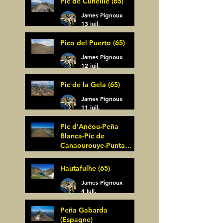
Pic de Cuneille (65)
James Pignoux
13 juil.
Pico del Puerto (65)
James Pignoux
12 juil.
Pic de la Gela (65)
James Pignoux
11 juil.
Pic d'Anéou-Peña
Blanca-Pic de
Canaourouye-Punta
Bagüer (64)
James Pignoux
Hautafulhe (65)
5 juil.
James Pignoux
4 juil.
Peña Gabarda
(Espagne)