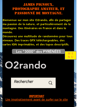
James PIGNOUX,
photographe amateur, et
passionné de montagne.
Bienvenue sur mon site O2rando, afin de partager
ma passion de la nature, et particulièrement de la
montagne. Des itinéraires en France et dans le
monde.
Découvrez une multitude de randonnées pour tous
niveaux. Des traces GPX téléchargeables, des
cartes
IGN imprimables, et des topos descriptifs.
Les "3000" des PYRÉNÉES
ME
NU
O
2
rando
IMPORTANT
Lire impérativement avant de surfer sur le site