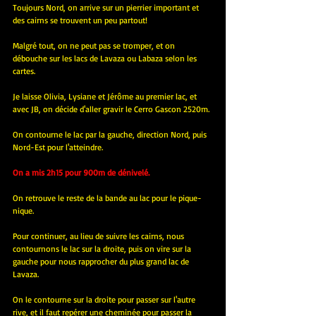
Toujours Nord, on arrive sur un pierrier important et 
des cairns se trouvent un peu partout!
Malgré tout, on ne peut pas se tromper, et on 
débouche sur les lacs de Lavaza ou Labaza selon les 
cartes.
Je laisse Olivia, Lysiane et Jérôme au premier lac, et 
avec JB, on décide d'aller gravir le Cerro Gascon 2520m.
On contourne le lac par la gauche, direction Nord, puis 
Nord-Est pour l'atteindre.
On a mis 2h15 pour 900m de dénivelé.
On retrouve le reste de la bande au lac pour le pique-
nique.
Pour continuer, au lieu de suivre les cairns, nous 
contournons le lac sur la droite, puis on vire sur la 
gauche pour nous rapprocher du plus grand lac de 
Lavaza. 
On le contourne sur la droite pour passer sur l'autre 
rive, et il faut repérer une cheminée pour passer la 