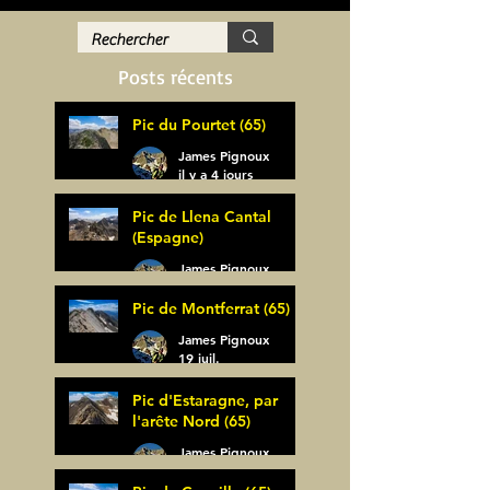
Posts récents
Pic du Pourtet (65)
James Pignoux
il y a 4 jours
Pic de Llena Cantal
(Espagne)
James Pignoux
30 juil.
Pic de Montferrat (65)
James Pignoux
19 juil.
Pic d'Estaragne, par
l'arête Nord (65)
James Pignoux
14 juil.