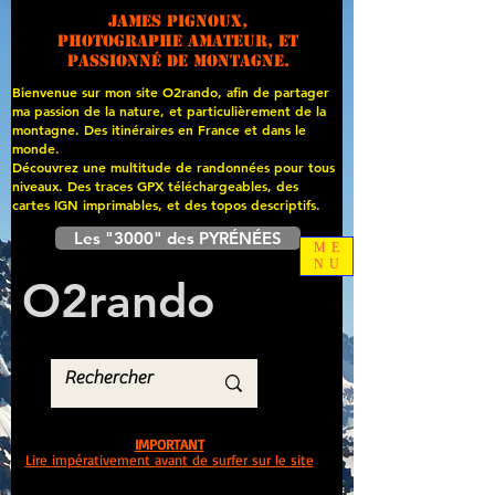
James PIGNOUX,
photographe amateur, et
passionné de montagne.
Bienvenue sur mon site O2rando, afin de partager
ma passion de la nature, et particulièrement de la
montagne. Des itinéraires en France et dans le
monde.
Découvrez une multitude de randonnées pour tous
niveaux. Des traces GPX téléchargeables, des
cartes
IGN imprimables, et des topos descriptifs.
Les "3000" des PYRÉNÉES
ME
NU
O
2
rando
IMPORTANT
Lire impérativement avant de surfer sur le site