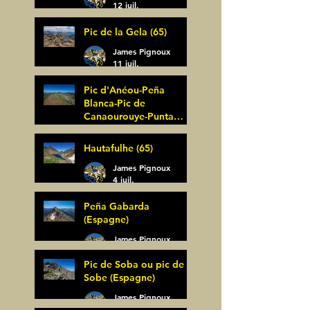
12 juil.
Pic de la Gela (65)
James Pignoux
11 juil.
Pic d'Anéou-Peña
Blanca-Pic de
Canaourouye-Punta
Bagüer (64)
James Pignoux
Hautafulhe (65)
5 juil.
James Pignoux
4 juil.
Peña Gabarda
(Espagne)
James Pignoux
27 juin
Pic de Soba ou pic de
Sobe (Espagne)
James Pignoux
25 juin