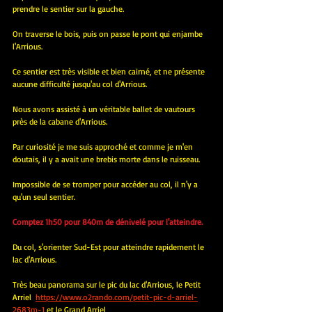
prendre le sentier sur la gauche. 
On traverse le bois, puis on passe le pont qui enjambe 
l'Arrious. 
Ce sentier est très visible et bien cairné, et ne présente 
aucune difficulté jusqu'au col d'Arrious.
Nous avons assisté à un véritable ballet de vautours 
près de la cabane d'Arrious.
Par curiosité je me suis approché et comme je m'en 
doutais, il y a avait une brebis morte dans le ruisseau.
Impossible de se tromper pour accéder au col, il n'y a 
qu'un seul sentier.
Comptez 1h50 pour 840m de dénivelé pour l'atteindre.
Du col, s'orienter Sud-Est pour atteindre rapidement le 
lac d'Arrious.
Très beau panorama sur le pic du lac d'Arrious, le Petit 
Arriel 
https://www.o2rando.com/petit-pic-d-arriel-
2683m-1
et le Grand Arriel    