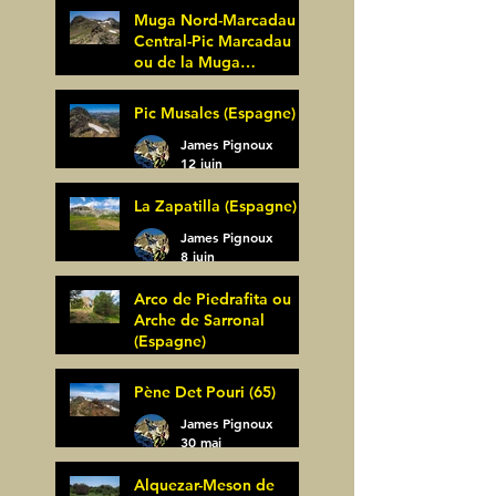
Muga Nord-Marcadau
Central-Pic Marcadau
ou de la Muga
(Espagne)
James Pignoux
Pic Musales (Espagne)
21 juin
James Pignoux
12 juin
La Zapatilla (Espagne)
James Pignoux
8 juin
Arco de Piedrafita ou
Arche de Sarronal
(Espagne)
James Pignoux
Pène Det Pouri (65)
7 juin
James Pignoux
30 mai
Alquezar-Meson de