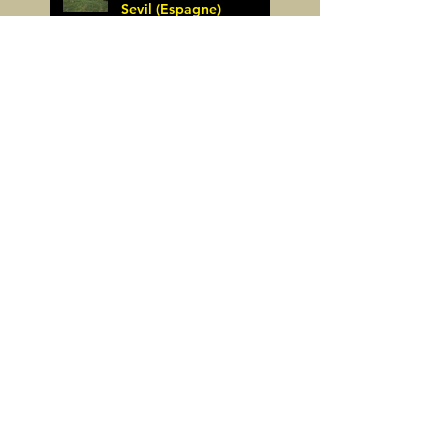
Sevil (Espagne)
James Pignoux
25 mai
Rodellar-Fajas del
Mascun (Espagne)
James Pignoux
24 mai
Salto de Bierge-Peña
Falconera (Espagne)
James Pignoux
23 mai
Pène Mieytadere-
Cuyalaret (64)
James Pignoux
21 mai
Crête d'Aulère (64)
James Pignoux
11 mai
Cerro Alto (Espagne)
James Pignoux