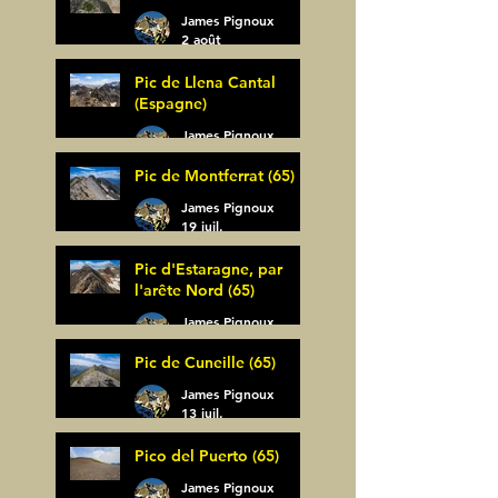
James Pignoux
2 août
Pic de Llena Cantal
(Espagne)
James Pignoux
30 juil.
Pic de Montferrat (65)
James Pignoux
19 juil.
Pic d'Estaragne, par
l'arête Nord (65)
James Pignoux
14 juil.
Pic de Cuneille (65)
James Pignoux
13 juil.
Pico del Puerto (65)
James Pignoux