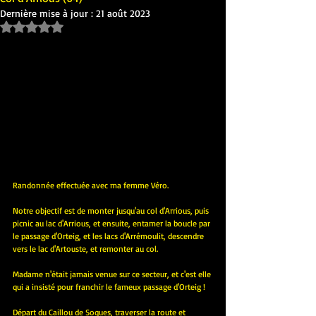
Dernière mise à jour :
21 août 2023
Noté NaN étoiles sur 5.
Randonnée effectuée avec ma femme Véro.
Notre objectif est de monter jusqu'au col d'Arrious, puis 
picnic au lac d'Arrious, et ensuite, entamer la boucle par 
le passage d'Orteig, et les lacs d'Arrémoulit, descendre 
vers le lac d'Artouste, et remonter au col.
Madame n'était jamais venue sur ce secteur, et c'est elle 
qui a insisté pour franchir le fameux passage d'Orteig !
Départ du Caillou de Soques, traverser la route et 