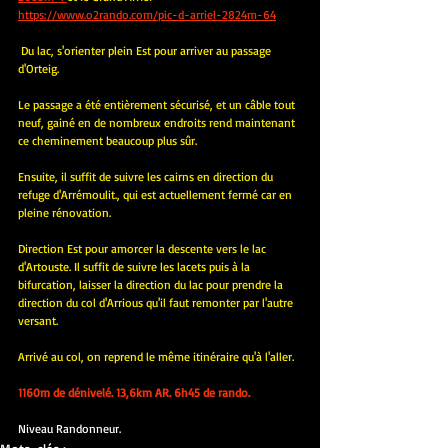
https://www.o2rando.com/pic-d-arriel-2824m-64
 Du lac, s'orienter plein Est pour arriver au passage 
d'Orteig.
Le passage a été entièrement sécurisé, et un câble tout 
neuf, gainé en de nombreux endroits rend maintenant 
ce cheminement beaucoup plus sûr.
Ensuite, il suffit de suivre les cairns en direction du 
refuge d'Arrémoulit., qui est actuellement fermé car en 
pleine rénovation.
Direction Est pour amorcer la descente vers le lac 
d'Artouste. Il suffit de suivre les lacets puis à la 
bifurcation, laisser la direction du lac pour prendre la 
direction du col d'Arrious qu'il faut remonter par l'autre 
versant.
Arrivé au col, on reprend le même itinéraire qu'à l'aller.
1160m de dénivelé. 13,6km AR. 6h45 de rando.
Niveau Randonneur.