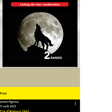
Listing de mes randonnées
Post
James Pignoux
17 août 2023
Col d'Arrious (64)