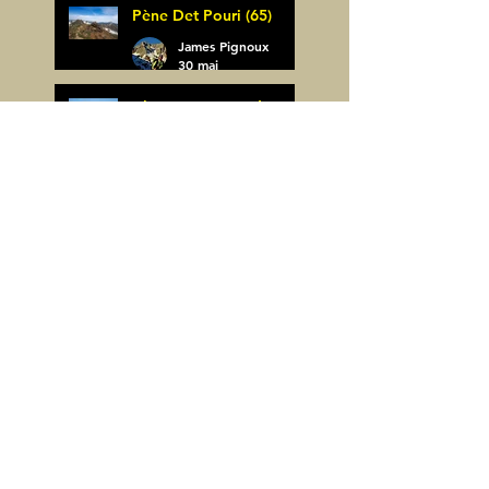
Pène Det Pouri (65)
7 juin
James Pignoux
30 mai
Alquezar-Meson de
Sevil (Espagne)
James Pignoux
25 mai
Rodellar-Fajas del
Mascun (Espagne)
James Pignoux
24 mai
Salto de Bierge-Peña
Falconera (Espagne)
James Pignoux
23 mai
Pène Mieytadere-
Cuyalaret (64)
James Pignoux
21 mai
Crête d'Aulère (64)