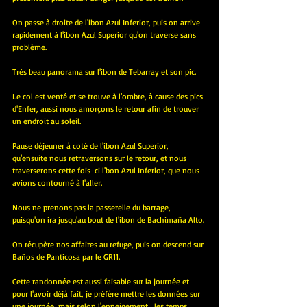
On passe à droite de l'ibon Azul Inferior, puis on arrive 
rapidement à l'ibon Azul Superior qu'on traverse sans 
problème.
Très beau panorama sur l'ibon de Tebarray et son pic.
Le col est venté et se trouve à l'ombre, à cause des pics 
d'Enfer, aussi nous amorçons le retour afin de trouver 
un endroit au soleil.
Pause déjeuner à coté de l'ibon Azul Superior, 
qu'ensuite nous retraversons sur le retour, et nous 
traverserons cette fois-ci l'bon Azul Inferior, que nous 
avions contourné à l'aller.
Nous ne prenons pas la passerelle du barrage, 
puisqu'on ira jusqu'au bout de l'ibon de Bachimaña Alto.
On récupère nos affaires au refuge, puis on descend sur 
Baños de Panticosa par le GR11.
Cette randonnée est aussi faisable sur la journée et 
pour l'avoir déjà fait, je préfère mettre les données sur 
une journée, mais selon l'enneigement , les temps 