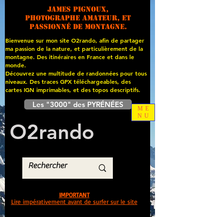
James PIGNOUX,
photographe amateur, et
passionné de montagne.
Bienvenue sur mon site O2rando, afin de partager
ma passion de la nature, et particulièrement de la
montagne. Des itinéraires en France et dans le
monde.
Découvrez une multitude de randonnées pour tous
niveaux. Des traces GPX téléchargeables, des
cartes
IGN imprimables, et des topos descriptifs.
Les "3000" des PYRÉNÉES
ME
NU
O
2
rando
IMPORTANT
Lire impérativement avant de surfer sur le site