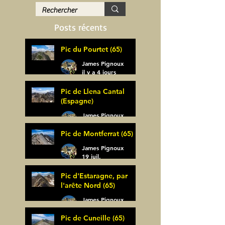
Posts récents
Pic du Pourtet (65)
James Pignoux
il y a 4 jours
Pic de Llena Cantal
(Espagne)
James Pignoux
30 juil.
Pic de Montferrat (65)
James Pignoux
19 juil.
Pic d'Estaragne, par
l'arête Nord (65)
James Pignoux
14 juil.
Pic de Cuneille (65)