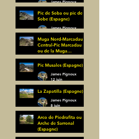
James Pignoux
27 juin
Pic de Soba ou pic de
Sobe (Espagne)
James Pignoux
25 juin
Muga Nord-Marcadau
Central-Pic Marcadau
ou de la Muga
(Espagne)
James Pignoux
Pic Musales (Espagne)
21 juin
James Pignoux
12 juin
La Zapatilla (Espagne)
James Pignoux
8 juin
Arco de Piedrafita ou
Arche de Sarronal
(Espagne)
James Pignoux