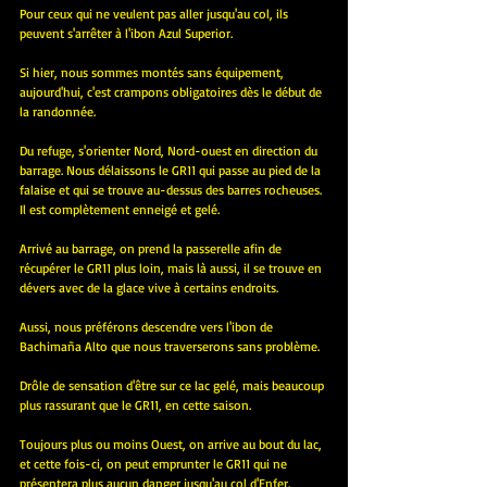
Pour ceux qui ne veulent pas aller jusqu'au col, ils 
peuvent s'arrêter à l'ibon Azul Superior.
Si hier, nous sommes montés sans équipement, 
aujourd'hui, c'est crampons obligatoires dès le début de 
la randonnée.
Du refuge, s'orienter Nord, Nord-ouest en direction du 
barrage. Nous délaissons le GR11 qui passe au pied de la 
falaise et qui se trouve au-dessus des barres rocheuses. 
Il est complètement enneigé et gelé.
Arrivé au barrage, on prend la passerelle afin de 
récupérer le GR11 plus loin, mais là aussi, il se trouve en 
dévers avec de la glace vive à certains endroits.
Aussi, nous préférons descendre vers l'ibon de 
Bachimaña Alto que nous traverserons sans problème.
Drôle de sensation d'être sur ce lac gelé, mais beaucoup 
plus rassurant que le GR11, en cette saison.
Toujours plus ou moins Ouest, on arrive au bout du lac, 
et cette fois-ci, on peut emprunter le GR11 qui ne 
présentera plus aucun danger jusqu'au col d'Enfer.