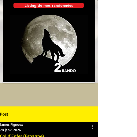
Listing de mes randonnées
Post
James Pignoux
28 janv. 2024
Col d'Enfer (Espagne)