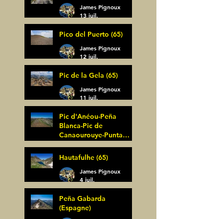
James Pignoux
13 juil.
Pico del Puerto (65)
James Pignoux
12 juil.
Pic de la Gela (65)
James Pignoux
11 juil.
Pic d'Anéou-Peña
Blanca-Pic de
Canaourouye-Punta
Bagüer (64)
James Pignoux
Hautafulhe (65)
5 juil.
James Pignoux
4 juil.
Peña Gabarda
(Espagne)