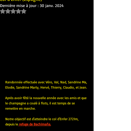
Dernière mise à jour :
30 janv. 2024
Noté NaN étoiles sur 5.
Randonnée effectuée avec Véro, Val, Nad, Sandrine Ma, 
Elodie, Sandrine Marty, Hervé, Thierry, Claudio, et Jean.
Après avoir fêté la nouvelle année avec les amis et que 
le champagne a coulé à flots, il est temps de se 
remettre en marche.
Notre objectif est d'atteindre le col d'Enfer 2721m, 
depuis le
 refuge de Bachimaña.