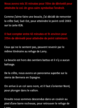
Nous avons mis 35 minutes pour 110m de dénivelé pour 
atteindre le col. Un gros cairn symbolise l'endroit.
Comme j'aime faire une boucle, j'ai décidé de remonter 
la crête Sud, Sud-Est, pour atteindre le point coté 2065 
sur la carte IGN.
Il faut compter entre 45 minutes et 1h environ pour 
215m de dénivelé pour atteindre de point culminant.
Ceux qui ne le sentent pas, peuvent revenir par le 
même itinéraire au refuge de Larry.
La boucle est hors des sentiers battus et il n'y a aucun 
balisage.
De la crête, nous avons un panorama superbe sur la 
sierra de Bernera en Espagne.
On arrive à un col sans nom, et il faut s'orienter Nord, 
pour plonger dans le vallon.
Ensuite nous sommes descendus dans un couloir au 
pied d'une barre rocheuse, pour retrouver le refuge de 
Larry.