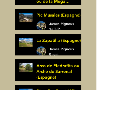
ou de la Muga
(Espagne)
James Pignoux
Pic Musales (Espagne)
21 juin
James Pignoux
12 juin
La Zapatilla (Espagne)
James Pignoux
8 juin
Arco de Piedrafita ou
Arche de Sarronal
(Espagne)
James Pignoux
Pène Det Pouri (65)
7 juin
James Pignoux
30 mai
Alquezar-Meson de
Sevil (Espagne)
James Pignoux