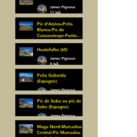
James Pignoux
11 juil.
Pic d'Anéou-Peña
Blanca-Pic de
Canaourouye-Punta
Bagüer (64)
James Pignoux
Hautafulhe (65)
5 juil.
James Pignoux
4 juil.
Peña Gabarda
(Espagne)
James Pignoux
27 juin
Pic de Soba ou pic de
Sobe (Espagne)
James Pignoux
25 juin
Muga Nord-Marcadau
Central-Pic Marcadau