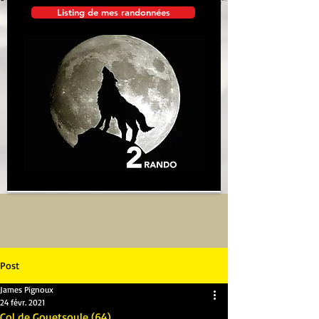
Listing de mes randonnées
Post
James Pignoux
24 févr. 2021
Col de Gouetsoule (64)