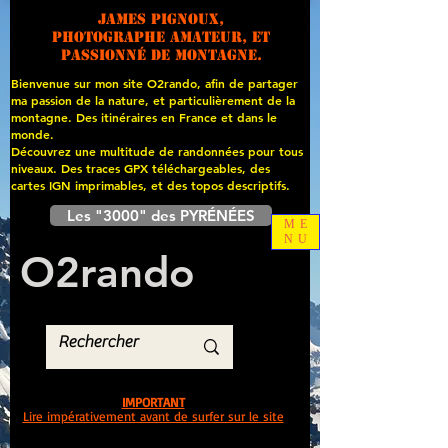
James PIGNOUX,
photographe amateur, et
passionné de montagne.
Bienvenue sur mon site O2rando, afin de partager
ma passion de la nature, et particulièrement de la
montagne. Des itinéraires en France et dans le
monde.
Découvrez une multitude de randonnées pour tous
niveaux. Des traces GPX téléchargeables, des
cartes
IGN imprimables, et des topos descriptifs.
Les "3000" des PYRÉNÉES
ME
NU
O
2
rando
IMPORTANT
Lire impérativement avant de surfer sur le site