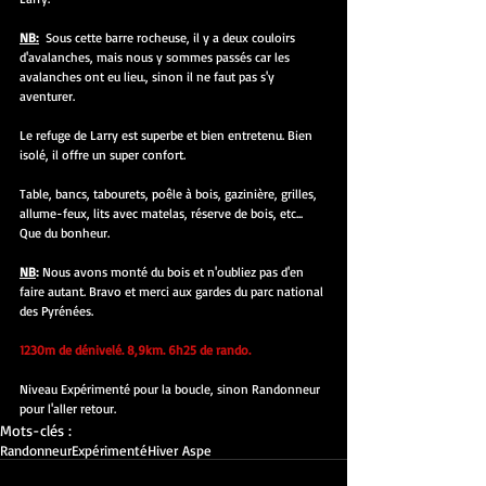
NB:
  Sous cette barre rocheuse, il y a deux couloirs 
d'avalanches, mais nous y sommes passés car les 
avalanches ont eu lieu., sinon il ne faut pas s'y 
aventurer.
Le refuge de Larry est superbe et bien entretenu. Bien 
isolé, il offre un super confort.
Table, bancs, tabourets, poêle à bois, gazinière, grilles, 
allume-feux, lits avec matelas, réserve de bois, etc... 
Que du bonheur.
NB
:
 Nous avons monté du bois et n'oubliez pas d'en 
faire autant. Bravo et merci aux gardes du parc national 
des Pyrénées.
1230m de dénivelé. 8,9km. 6h25 de rando.
Niveau Expérimenté pour la boucle, sinon Randonneur 
pour l'aller retour.
Mots-clés :
Randonneur
Expérimenté
Hiver Aspe