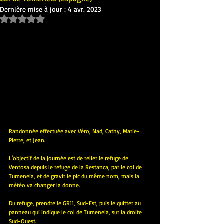
Dernière mise à jour :
4 avr. 2023
Noté NaN étoiles sur 5.
Randonnée effectuée avec Véro, Nad, Cathy, Marie-
Pierre, et Jean.
L'objectif de la journée est de relier le refuge de 
Ventosa depuis le refuge de la Restanca, par le col de 
Tumeneia, et de gravir le pic du même nom, mais la 
météo va changer la donne.
Du refuge, prendre le GR11, Sud-Est, puis le quitter au 
panneau qui indique le col de Tumeneia, sur la droite 
Sud-Ouest.