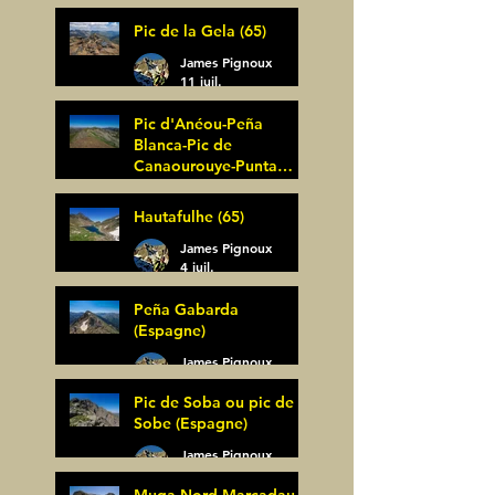
Pic de la Gela (65)
James Pignoux
11 juil.
Pic d'Anéou-Peña
Blanca-Pic de
Canaourouye-Punta
Bagüer (64)
James Pignoux
Hautafulhe (65)
5 juil.
James Pignoux
4 juil.
Peña Gabarda
(Espagne)
James Pignoux
27 juin
Pic de Soba ou pic de
Sobe (Espagne)
James Pignoux
25 juin