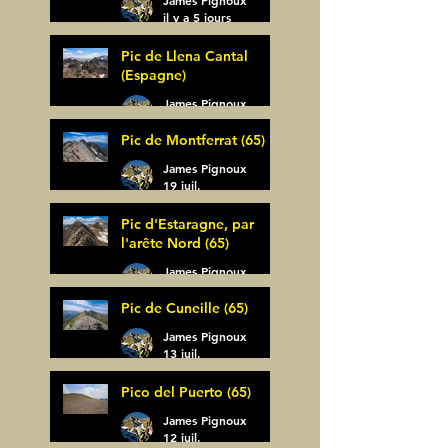
il y a 5 jours
Pic de Llena Cantal
(Espagne)
James Pignoux
30 juil.
Pic de Montferrat (65)
James Pignoux
19 juil.
Pic d'Estaragne, par
l'arête Nord (65)
James Pignoux
14 juil.
Pic de Cuneille (65)
James Pignoux
13 juil.
Pico del Puerto (65)
James Pignoux
12 juil.