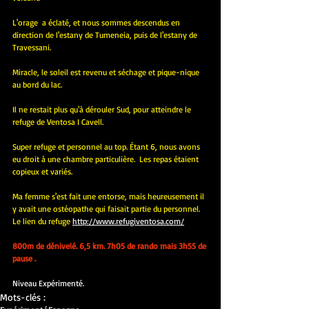
L'orage  a éclaté, et nous sommes descendus en 
direction de l'estany de Tumeneia, puis de l'estany de 
Travessani.
Miracle, le soleil est revenu et séchage et pique-nique 
au bord du lac.
Il ne restait plus qu'à dérouler Sud, pour atteindre le 
refuge de Ventosa I Cavell.
Super refuge et personnel au top. Étant 6, nous avons 
eu droit à une chambre particulière.  Les repas étaient 
copieux et variés.
Ma femme s'est fait une entorse, mais heureusement il 
y avait une ostéopathe qui faisait partie du personnel. 
Le lien du refuge 
http://www.refugiventosa.com/
800m de dénivelé. 6,5 km. 7h05 de rando mais 3h55 de 
pause .
Niveau Expérimenté.
Mots-clés :