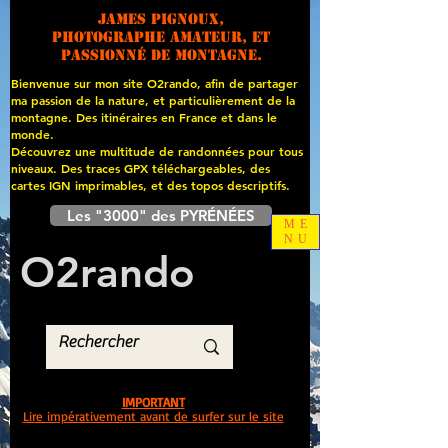
James PIGNOUX,
photographe amateur, et
passionné de montagne.
Bienvenue sur mon site O2rando, afin de partager
ma passion de la nature, et particulièrement de la
montagne. Des itinéraires en France et dans le
monde.
Découvrez une multitude de randonnées pour tous
niveaux. Des traces GPX téléchargeables, des
cartes
IGN imprimables, et des topos descriptifs.
Les "3000" des PYRÉNÉES
ME
NU
O
2
rando
IMPORTANT
Lire impérativement avant de surfer sur le site