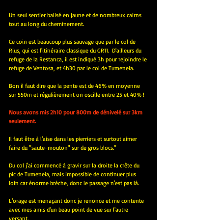
Un seul sentier balisé en jaune et de nombreux cairns 
tout au long du cheminement.
Ce coin est beaucoup plus sauvage que par le col de 
Rius, qui est l'itinéraire classique du GR11.  D'ailleurs du 
refuge de la Restanca, il est indiqué 3h pour rejoindre le 
refuge de Ventosa, et 4h30 par le col de Tumeneia.
Bon il faut dire que la pente est de 46% en moyenne 
sur 550m et régulièrement on oscille entre 25 et 40% !
Nous avons mis 2h10 pour 800m de dénivelé sur 3km 
seulement.
Il faut être à l'aise dans les pierriers et surtout aimer 
faire du "saute-mouton" sur de gros blocs."
Du col j'ai commencé à gravir sur la droite la crête du 
pic de Tumeneia, mais impossible de continuer plus 
loin car énorme brèche, donc le passage n'est pas là.
L'orage est menaçant donc je renonce et me contente 
avec mes amis d'un beau point de vue sur l'autre 
versant.