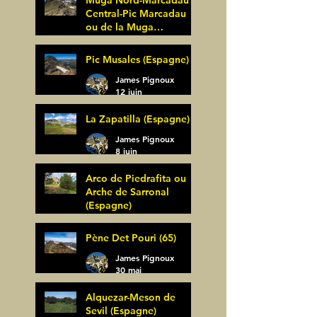
Muga Nord-Marcadau
Central-Pic Marcadau
ou de la Muga
(Espagne)
James Pignoux
Pic Musales (Espagne)
21 juin
James Pignoux
12 juin
La Zapatilla (Espagne)
James Pignoux
8 juin
Arco de Piedrafita ou
Arche de Sarronal
(Espagne)
James Pignoux
Pène Det Pouri (65)
7 juin
James Pignoux
30 mai
Alquezar-Meson de
Sevil (Espagne)