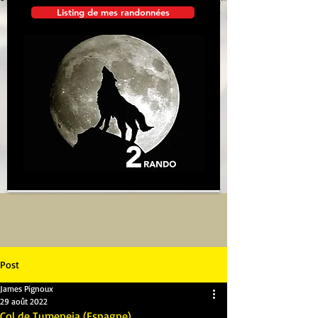
Listing de mes randonnées
Post
James Pignoux
29 août 2022
Col de Tumeneia (Espagne)