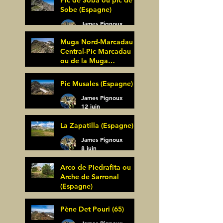
Pic de Soba ou pic de
Sobe (Espagne)
James Pignoux
25 juin
Muga Nord-Marcadau
Central-Pic Marcadau
ou de la Muga
(Espagne)
James Pignoux
Pic Musales (Espagne)
21 juin
James Pignoux
12 juin
La Zapatilla (Espagne)
James Pignoux
8 juin
Arco de Piedrafita ou
Arche de Sarronal
(Espagne)
James Pignoux
Pène Det Pouri (65)
7 juin
James Pignoux