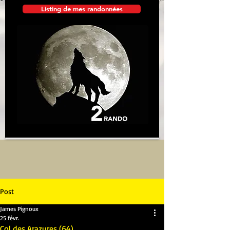
Listing de mes randonnées
Post
James Pignoux
25 févr.
Col des Arazures (64)