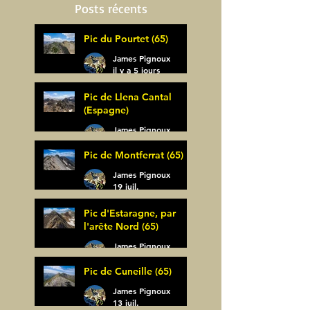
Posts récents
Pic du Pourtet (65)
James Pignoux
il y a 5 jours
Pic de Llena Cantal
(Espagne)
James Pignoux
30 juil.
Pic de Montferrat (65)
James Pignoux
19 juil.
Pic d'Estaragne, par
l'arête Nord (65)
James Pignoux
14 juil.
Pic de Cuneille (65)
James Pignoux
13 juil.