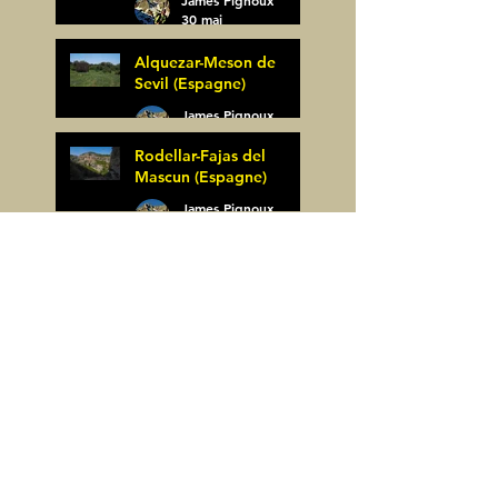
30 mai
Alquezar-Meson de
Sevil (Espagne)
James Pignoux
25 mai
Rodellar-Fajas del
Mascun (Espagne)
James Pignoux
24 mai
Salto de Bierge-Peña
Falconera (Espagne)
James Pignoux
23 mai
Pène Mieytadere-
Cuyalaret (64)
James Pignoux
21 mai
Crête d'Aulère (64)
James Pignoux
11 mai