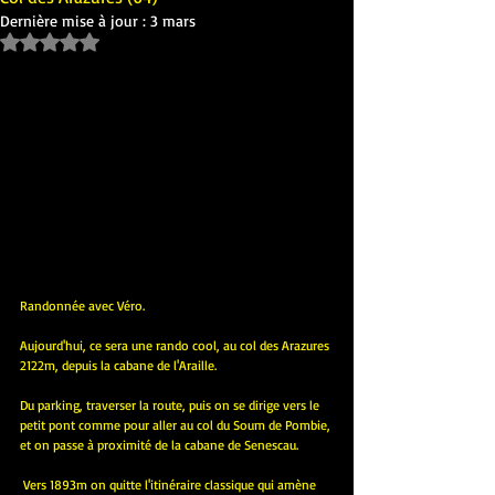
Dernière mise à jour :
3 mars
Noté NaN étoiles sur 5.
Randonnée avec Véro.
Aujourd'hui, ce sera une rando cool, au col des Arazures 
2122m, depuis la cabane de l'Araille.
Du parking, traverser la route, puis on se dirige vers le 
petit pont comme pour aller au col du Soum de Pombie, 
et on passe à proximité de la cabane de Senescau.
 Vers 1893m on quitte l'itinéraire classique qui amène 