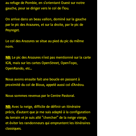
au refuge de Pombie, en s'orientant Ouest sur notre 
gauche, pour se diriger vers le col de l'Iou.
On arrive dans un beau vallon, dominé sur la gauche 
par le pic des Arazures, et sur la droite, par le pic de 
Peyreget.
Le col des Arazures se situe au pied du pic du même 
nom.
NB:
 Le pic des Arazures n'est pas mentionné sur la carte 
IGN, mais sur les cartes OpenStreet, OpenTopo, 
OpenRando, etc...
Nous avons ensuite fait une boucle en passant à 
proximité du col de Bious, appelé aussi col d'Anéou.
Nous sommes revenus par le Centre Pastoral.
NB:
 Avec la neige, difficile de définir un itinéraire 
précis, d'autant que je me suis adapté à la configuration 
du terrain et je suis allé "chercher" de la neige vierge, 
et éviter les randonneurs qui empruntent les itinéraires 
classiques.