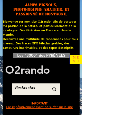
James PIGNOUX,
photographe amateur, et
passionné de montagne.
Bienvenue sur mon site O2rando, afin de partager
ma passion de la nature, et particulièrement de la
montagne. Des itinéraires en France et dans le
monde.
Découvrez une multitude de randonnées pour tous
niveaux. Des traces GPX téléchargeables, des
cartes
IGN imprimables, et des topos descriptifs.
Les "3000" des PYRÉNÉES
ME
NU
O
2
rando
IMPORTANT
Lire impérativement avant de surfer sur le site