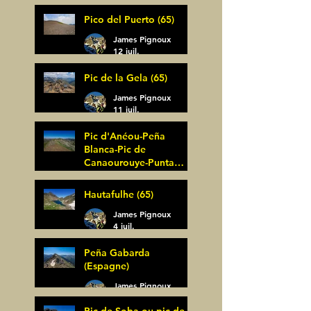
Pico del Puerto (65)
James Pignoux
12 juil.
Pic de la Gela (65)
James Pignoux
11 juil.
Pic d'Anéou-Peña
Blanca-Pic de
Canaourouye-Punta
Bagüer (64)
James Pignoux
Hautafulhe (65)
5 juil.
James Pignoux
4 juil.
Peña Gabarda
(Espagne)
James Pignoux
27 juin