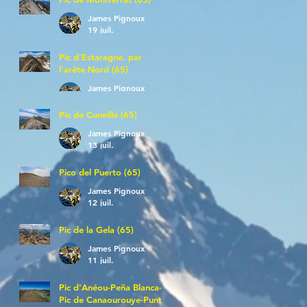
James Pignoux
19 juil.
Pic d'Estaragne, par
l'arête Nord (65)
James Pignoux
14 juil.
Pic de Cuneille (65)
James Pignoux
13 juil.
Pico del Puerto (65)
James Pignoux
12 juil.
Pic de la Gela (65)
James Pignoux
11 juil.
Pic d'Anéou-Peña Blanca-
Pic de Canaourouye-Punta