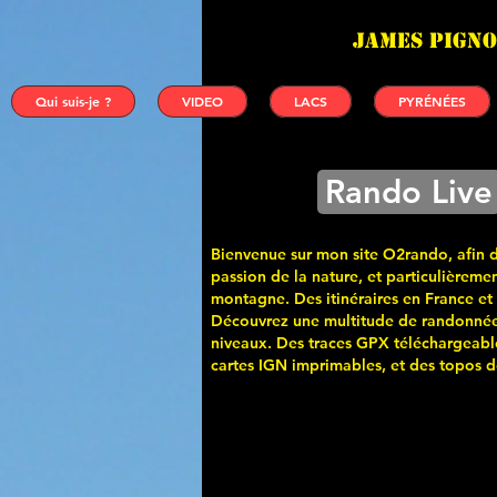
James PIGNO
Qui suis-je ?
VIDEO
LACS
PYRÉNÉES
Rando Live
Bienvenue sur mon site O2rando, afin 
passion de la nature, et particulièremen
montagne. Des itinéraires en France et
Découvrez une multitude de randonnée
niveaux. Des traces GPX téléchargeabl
cartes
IGN imprimables, et des topos de