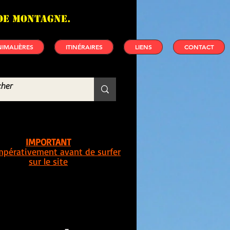
de montagne.
IMALIÈRES
ITINÉRAIRES
LIENS
CONTACT
IMPORTANT
impérativement avant de surfer
sur le site