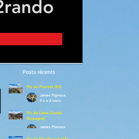
2
rando
Posts récents
Pic du Pourtet (65)
James Pignoux
il y a 4 jours
Pic de Llena Cantal
(Espagne)
James Pignoux
30 juil.
Pic de Montferrat (65)