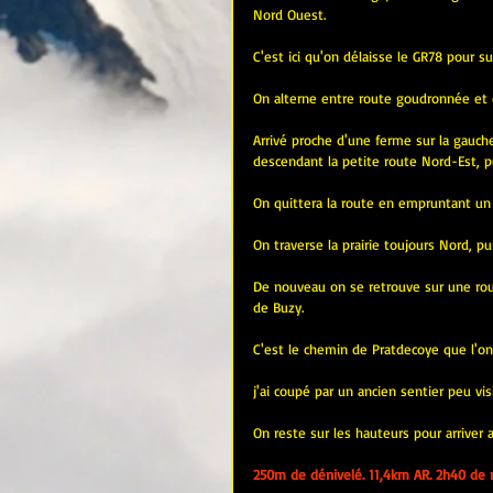
Nord Ouest.
C'est ici qu'on délaisse le GR78 pour s
On alterne entre route goudronnée et 
Arrivé proche d'une ferme sur la gauche,
descendant la petite route Nord-Est, p
On quittera la route en empruntant un 
On traverse la prairie toujours Nord, p
De nouveau on se retrouve sur une rout
de Buzy. 
C'est le chemin de Pratdecoye que l'on
j'ai coupé par un ancien sentier peu vi
On reste sur les hauteurs pour arriver 
250m de dénivelé. 11,4km AR. 2h40 de 