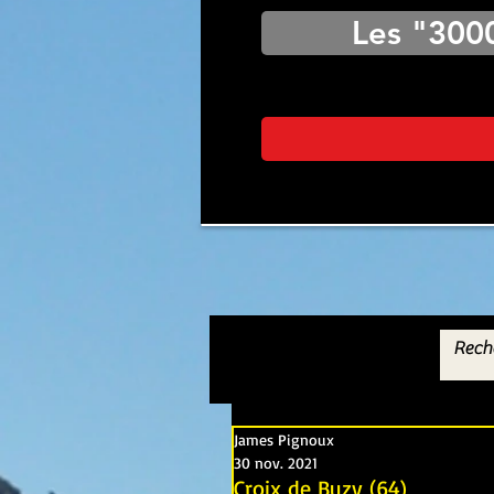
Les "300
James Pignoux
30 nov. 2021
Croix de Buzy (64)