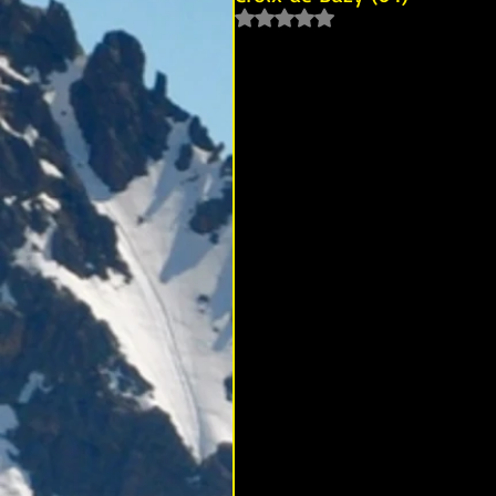
Noté NaN étoiles sur 5.