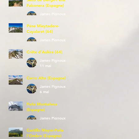
Falconera (Espagne)
James Pignoux
23 mai
Pène Mieytadere-
Cuyalaret (64)
James Pignoux
21 mai
Crête d'Aulère (64)
James Pignoux
11 mai
Cerro Alto (Espagne)
James Pignoux
6 mai
Peña Montañesa
(Espagne)
James Pignoux
27 avr.
Castillo Mayor-Peña
l'Ombre (Espagne)