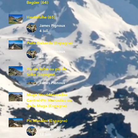
Bagüer (64)
James Pignoux
5 juil.
Hautafulhe (65)
James Pignoux
4 juil.
Peña Gabarda (Espagne)
James Pignoux
27 juin
Pic de Soba ou pic de
Sobe (Espagne)
James Pignoux
25 juin
Muga Nord-Marcadau
Central-Pic Marcadau ou
de la Muga (Espagne)
James Pignoux
21 juin
Pic Musales (Espagne)
James Pignoux
12 juin