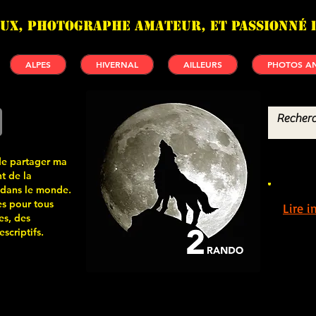
UX, photographe amateur, et passionné 
ALPES
HIVERNAL
AILLEURS
PHOTOS AN
de partager ma
t de la
 dans le monde.
s pour tous
Lire 
es, des
scriptifs.