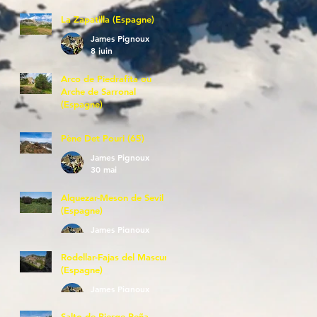
La Zapatilla (Espagne)
James Pignoux
8 juin
Arco de Piedrafita ou
Arche de Sarronal
(Espagne)
James Pignoux
7 juin
Pène Det Pouri (65)
James Pignoux
30 mai
Alquezar-Meson de Sevil
(Espagne)
James Pignoux
25 mai
Rodellar-Fajas del Mascun
(Espagne)
James Pignoux
24 mai
Salto de Bierge-Peña