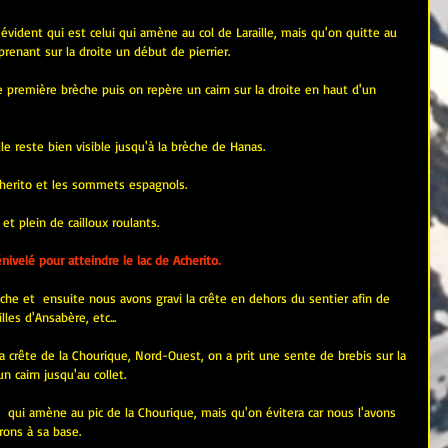
 évident qui est celui qui amène au col de Laraille, mais qu'on quitte au 
prenant sur la droite un début de pierrier.
e première brèche puis on repère un cairn sur la droite en haut d'un 
e reste bien visible jusqu'à la brèche de Hanas.
Acherito et les sommets espagnols.
et plein de cailloux roulants.
velé pour atteindre le lac de Acherito.
che et  ensuite nous avons gravi la crête en dehors du sentier afin de 
lles d'Ansabère, etc...
a crête de la Chourique, Nord-Ouest, on a prit une sente de brebis sur la 
n cairn jusqu'au collet.
  qui amène au pic de la Chourique, mais qu'on évitera car nous l'avons 
rons à sa base.