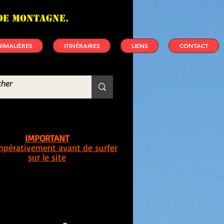
de montagne.
IMALIÈRES
ITINÉRAIRES
LIENS
CONTACT
IMPORTANT
impérativement avant de surfer
sur le site