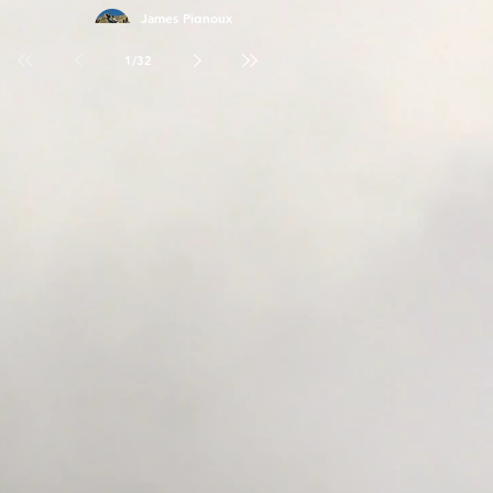
James Pignoux
26 avr.
1
/
32