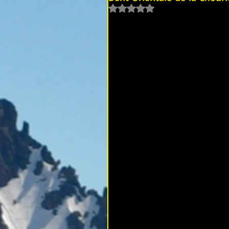
Noté NaN étoiles sur 5.