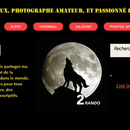
UX, photographe amateur, et passionné 
ALPES
HIVERNAL
AILLEURS
PHOTOS AN
de partager ma
t de la
 dans le monde.
s pour tous
Lire 
es, des
scriptifs.