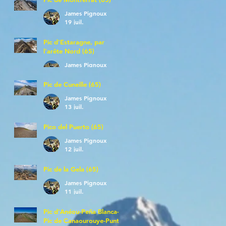
James Pignoux
19 juil.
Pic d'Estaragne, par
l'arête Nord (65)
James Pignoux
14 juil.
Pic de Cuneille (65)
James Pignoux
13 juil.
Pico del Puerto (65)
James Pignoux
12 juil.
Pic de la Gela (65)
James Pignoux
11 juil.
Pic d'Anéou-Peña Blanca-
Pic de Canaourouye-Punta