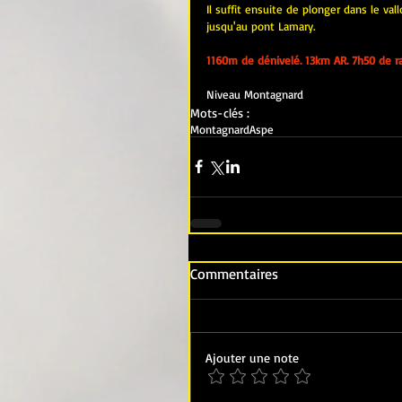
Il suffit ensuite de plonger dans le va
jusqu'au pont Lamary.
1160m de dénivelé. 13km AR. 7h50 de r
Niveau Montagnard
Mots-clés :
Montagnard
Aspe
Commentaires
Ajouter une note