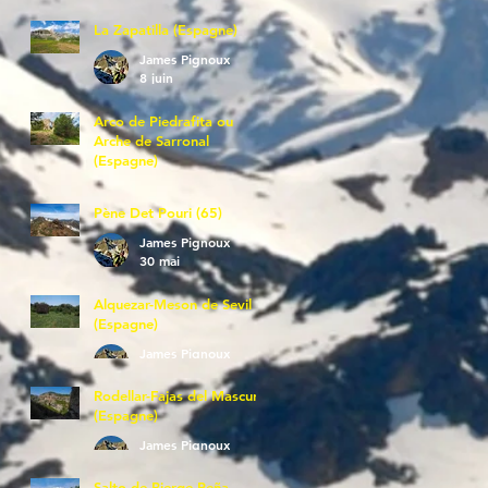
La Zapatilla (Espagne)
James Pignoux
8 juin
Arco de Piedrafita ou
Arche de Sarronal
(Espagne)
James Pignoux
7 juin
Pène Det Pouri (65)
James Pignoux
30 mai
Alquezar-Meson de Sevil
(Espagne)
James Pignoux
25 mai
Rodellar-Fajas del Mascun
(Espagne)
James Pignoux
24 mai
Salto de Bierge-Peña