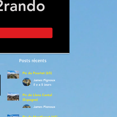
2
rando
Posts récents
Pic du Pourtet (65)
James Pignoux
il y a 5 jours
Pic de Llena Cantal
(Espagne)
James Pignoux
30 juil.
Pic de Montferrat (65)