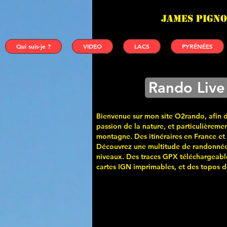
James PIGNO
Qui suis-je ?
VIDEO
LACS
PYRÉNÉES
Rando Live
Bienvenue sur mon site O2rando, afin 
passion de la nature, et particulièremen
montagne. Des itinéraires en France et
Découvrez une multitude de randonnée
niveaux. Des traces GPX téléchargeabl
cartes
IGN imprimables, et des topos de