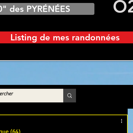
O
0" des PYRÉNÉES
Listing de mes randonnées
que (64)