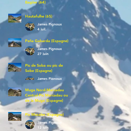
Bagüer (64)
James Pignoux
5 juil.
Hautafulhe (65)
James Pignoux
4 juil.
Peña Gabarda (Espagne)
James Pignoux
27 juin
Pic de Soba ou pic de
Sobe (Espagne)
James Pignoux
25 juin
Muga Nord-Marcadau
Central-Pic Marcadau ou
de la Muga (Espagne)
James Pignoux
21 juin
Pic Musales (Espagne)
James Pignoux
12 juin