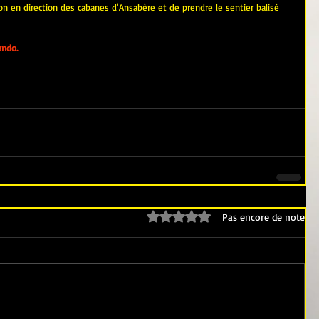
llon en direction des cabanes d'Ansabère et de prendre le sentier balisé 
ando.
Noté 0 étoile sur 5.
Pas encore de note