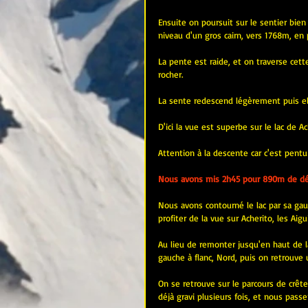
Ensuite on poursuit sur le sentier bien
niveau d'un gros cairn, vers 1768m, en 
La pente est raide, et on traverse cett
rocher.
La sente redescend légèrement puis ell
D'ici la vue est superbe sur le lac de 
Attention à la descente car c'est pentu 
Nous avons mis 2h45 pour 890m de déni
Nous avons contourné le lac par sa gau
profiter de la vue sur Acherito, les Aigui
Au lieu de remonter jusqu'en haut de l
gauche à flanc, Nord, puis on retrouve u
On se retrouve sur le parcours de crête
déjà gravi plusieurs fois, et nous passe