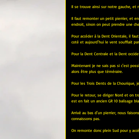
Il se trouve ainsi sur notre gauche, et
Il faut remonter un petit pierrier, et e
endroit, sinon on peut prendre une chem
Pour accéder à la Dent Orientale, il fau
coté et aujourd'hui le vent soufflait par
Pour la Dent Centrale et la Dent occiden
Maintenant je ne sais pas si c'est possi
alors être plus que téméraire.
Pour les Trois Dents de la Chourique, j
Pour le retour, se diriger Nord et on t
est en fait un ancien GR 10 balisage bl
Arrivé au bas d'un pierrier, nous faiso
connaissons pas.
On remonte donc plein Sud pour y accé