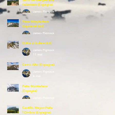
Falconera (Espagne)
James Pignoux
23 mai
Pène Mieytadere-
Cuyalaret (64)
James Pignoux
21 mai
Crête d'Aulère (64)
James Pignoux
11 mai
Cerro Alto (Espagne)
James Pignoux
6 mai
Peña Montañesa
(Espagne)
James Pignoux
27 avr.
Castillo Mayor-Peña
l'Ombre (Espagne)