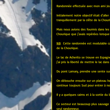
Randonnée effectuée avec mon ami Jea
Initialement notre objectif était d'alle
tranquillement par la crête de la Chouri
Mais nous avions des fourmis dans les 
Chourique que j'avais repérées lorsque j
NB
:  Cette randonnée est modulable car 
de la Chourique.
Le lac de Acherito se trouve en Espagne
j'ai pris la liberté de mettre le lac dans
Du pont Lamary, prendre une sente sur 
On débouche ensuite sur un plateau her
continue toujours Sud pour entrer à no
Il y a quelques cairns et à la sortie du 
Ce secteur est beaucoup plus sauvage q
seul randonneur.