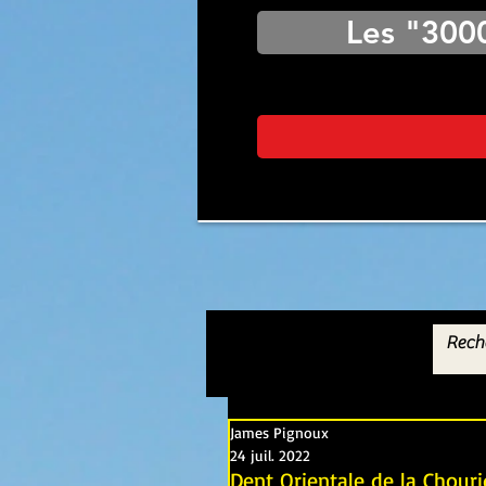
Les "300
James Pignoux
24 juil. 2022
Dent Orientale de la Chouri