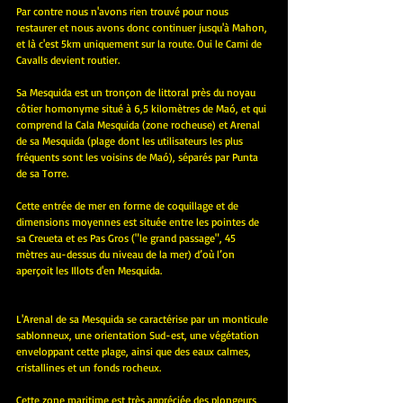
Par contre nous n'avons rien trouvé pour nous 
restaurer et nous avons donc continuer jusqu'à Mahon, 
et là c'est 5km uniquement sur la route. Oui le Cami de 
Cavalls devient routier. 
Sa Mesquida est un tronçon de littoral près du noyau 
côtier homonyme situé à 6,5 kilomètres de Maó, et qui 
comprend la Cala Mesquida (zone rocheuse) et Arenal 
de sa Mesquida (plage dont les utilisateurs les plus 
fréquents sont les voisins de Maó), séparés par Punta 
de sa Torre. 
Cette entrée de mer en forme de coquillage et de 
dimensions moyennes est située entre les pointes de 
sa Creueta et es Pas Gros ("le grand passage", 45 
mètres au-dessus du niveau de la mer) d’où l’on 
aperçoit les Illots d'en Mesquida.
L'Arenal de sa Mesquida se caractérise par un monticule 
sablonneux, une orientation Sud-est, une végétation 
enveloppant cette plage, ainsi que des eaux calmes, 
cristallines et un fonds rocheux.
Cette zone maritime est très appréciée des plongeurs, 