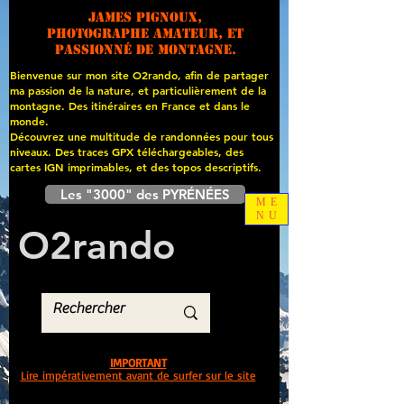
James PIGNOUX,
photographe amateur, et
passionné de montagne.
Bienvenue sur mon site O2rando, afin de partager
ma passion de la nature, et particulièrement de la
montagne. Des itinéraires en France et dans le
monde.
Découvrez une multitude de randonnées pour tous
niveaux. Des traces GPX téléchargeables, des
cartes
IGN imprimables, et des topos descriptifs.
Les "3000" des PYRÉNÉES
ME
NU
O
2
rando
IMPORTANT
Lire impérativement avant de surfer sur le site