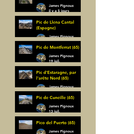
James Pignoux
il y a 5 jours
Pic de Llena Cantal
(Espagne)
James Pignoux
30 juil.
Pic de Montferrat (65)
James Pignoux
19 juil.
Pic d'Estaragne, par
l'arête Nord (65)
James Pignoux
14 juil.
Pic de Cuneille (65)
James Pignoux
13 juil.
Pico del Puerto (65)
James Pignoux