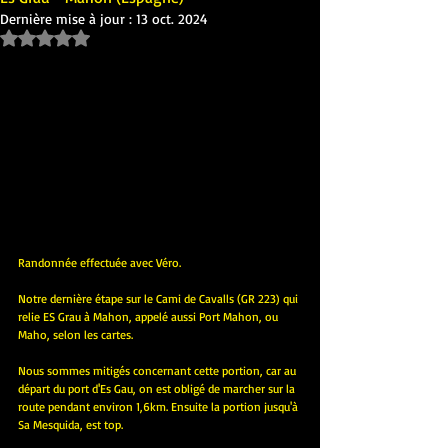
Dernière mise à jour :
13 oct. 2024
Noté NaN étoiles sur 5.
Randonnée effectuée avec Véro.
Notre dernière étape sur le Cami de Cavalls (GR 223) qui 
relie ES Grau à Mahon, appelé aussi Port Mahon, ou 
Maho, selon les cartes.
Nous sommes mitigés concernant cette portion, car au 
départ du port d'Es Gau, on est obligé de marcher sur la 
route pendant environ 1,6km. Ensuite la portion jusqu'à 
Sa Mesquida, est top.