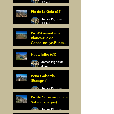
12 juil.
Pic de la Gela (65)
James Pignoux
11 juil.
Pic d'Anéou-Peña
Blanca-Pic de
Canaourouye-Punta
Bagüer (64)
James Pignoux
Hautafulhe (65)
5 juil.
James Pignoux
4 juil.
Peña Gabarda
(Espagne)
James Pignoux
27 juin
Pic de Soba ou pic de
Sobe (Espagne)
James Pignoux
25 juin