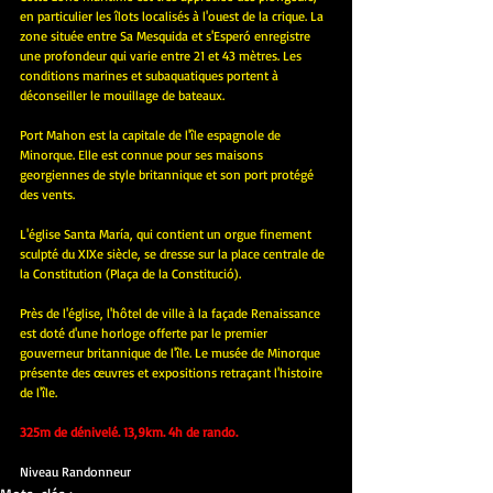
en particulier les îlots localisés à l'ouest de la crique. La 
zone située entre Sa Mesquida et s'Esperó enregistre 
une profondeur qui varie entre 21 et 43 mètres. Les 
conditions marines et subaquatiques portent à 
déconseiller le mouillage de bateaux.
Port Mahon est la capitale de l'île espagnole de 
Minorque. Elle est connue pour ses maisons 
georgiennes de style britannique et son port protégé 
des vents. 
L'église Santa María, qui contient un orgue finement 
sculpté du XIXe siècle, se dresse sur la place centrale de 
la Constitution (Plaça de la Constitució). 
Près de l'église, l'hôtel de ville à la façade Renaissance 
est doté d'une horloge offerte par le premier 
gouverneur britannique de l'île. Le musée de Minorque 
présente des œuvres et expositions retraçant l'histoire 
de l'île.
325m de dénivelé. 13,9km. 4h de rando.
Niveau Randonneur