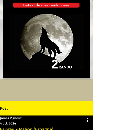
Listing de mes randonnées
Post
James Pignoux
4 oct. 2024
Es Grau - Mahon (Espagne)