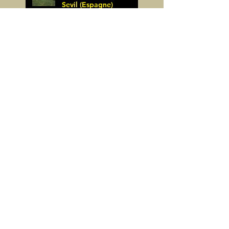
Sevil (Espagne)
James Pignoux
25 mai
Rodellar-Fajas del
Mascun (Espagne)
James Pignoux
24 mai
Salto de Bierge-Peña
Falconera (Espagne)
James Pignoux
23 mai
Pène Mieytadere-
Cuyalaret (64)
James Pignoux
21 mai
Crête d'Aulère (64)
James Pignoux
11 mai
Cerro Alto (Espagne)
James Pignoux