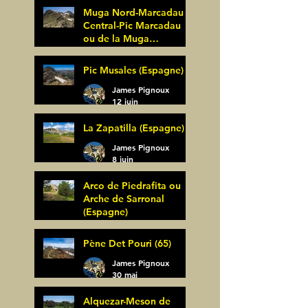
Muga Nord-Marcadau
Central-Pic Marcadau
ou de la Muga
(Espagne)
James Pignoux
Pic Musales (Espagne)
21 juin
James Pignoux
12 juin
La Zapatilla (Espagne)
James Pignoux
8 juin
Arco de Piedrafita ou
Arche de Sarronal
(Espagne)
James Pignoux
Pène Det Pouri (65)
7 juin
James Pignoux
30 mai
Alquezar-Meson de