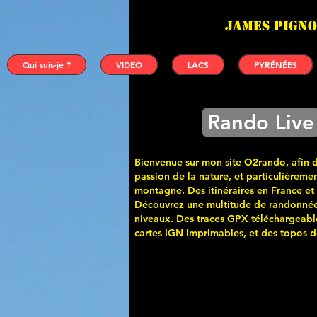
James PIGNO
Qui suis-je ?
VIDEO
LACS
PYRÉNÉES
Rando Live
Bienvenue sur mon site O2rando, afin 
passion de la nature, et particulièremen
montagne. Des itinéraires en France et
Découvrez une multitude de randonnée
niveaux. Des traces GPX téléchargeabl
cartes
IGN imprimables, et des topos de