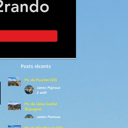
2
rando
Posts récents
Pic du Pourtet (65)
James Pignoux
2 août
Pic de Llena Cantal
(Espagne)
James Pignoux
30 juil.
Pic de Montferrat (65)