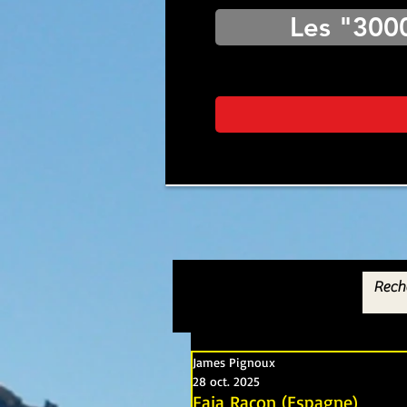
Les "300
James Pignoux
28 oct. 2025
Faja Racon (Espagne)