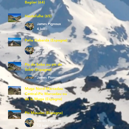
Bagüer (64)
James Pignoux
5 juil.
Hautafulhe (65)
James Pignoux
4 juil.
Peña Gabarda (Espagne)
James Pignoux
27 juin
Pic de Soba ou pic de
Sobe (Espagne)
James Pignoux
25 juin
Muga Nord-Marcadau
Central-Pic Marcadau ou
de la Muga (Espagne)
James Pignoux
21 juin
Pic Musales (Espagne)
James Pignoux
12 juin