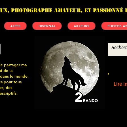
UX, photographe amateur, et passionné 
ALPES
HIVERNAL
AILLEURS
PHOTOS AN
de partager ma
t de la
 dans le monde.
s pour tous
Lire 
es, des
scriptifs.