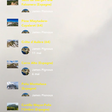
Falconera (Espagne)
James Pignoux
23 mai
Pène Mieytadere-
Cuyalaret (64)
James Pignoux
21 mai
Crête d'Aulère (64)
James Pignoux
11 mai
Cerro Alto (Espagne)
James Pignoux
6 mai
Peña Montañesa
(Espagne)
James Pignoux
27 avr.
Castillo Mayor-Peña
l'Ombre (Espagne)