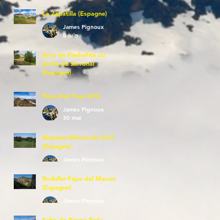
La Zapatilla (Espagne)
James Pignoux
8 juin
Arco de Piedrafita ou
Arche de Sarronal
(Espagne)
James Pignoux
7 juin
Pène Det Pouri (65)
James Pignoux
30 mai
Alquezar-Meson de Sevil
(Espagne)
James Pignoux
25 mai
Rodellar-Fajas del Mascun
(Espagne)
James Pignoux
24 mai
Salto de Bierge-Peña