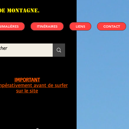
de montagne.
IMALIÈRES
ITINÉRAIRES
LIENS
CONTACT
IMPORTANT
impérativement avant de surfer
sur le site