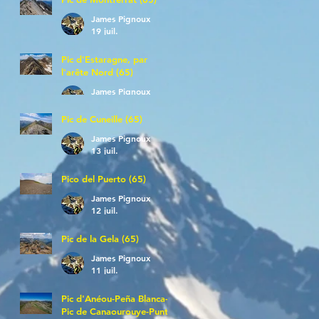
James Pignoux
19 juil.
Pic d'Estaragne, par
l'arête Nord (65)
James Pignoux
14 juil.
Pic de Cuneille (65)
James Pignoux
13 juil.
Pico del Puerto (65)
James Pignoux
12 juil.
Pic de la Gela (65)
James Pignoux
11 juil.
Pic d'Anéou-Peña Blanca-
Pic de Canaourouye-Punta