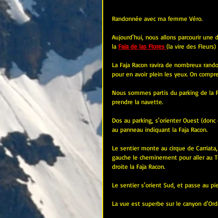
Randonnée avec ma femme Véro.
Aujourd'hui, nous allons parcourir une 
la
Faja de las Flores 
(la vire des Fleurs)
La Faja Racon ravira de nombreux randon
pour en avoir plein les yeux. On compr
Nous sommes partis du parking de la Pr
prendre la navette.
Dos au parking, s'orienter Ouest (donc 
au panneau indiquant la Faja Racon.
Le sentier monte au cirque de Carriata, e
gauche le cheminement pour aller au Tozal
droite la Faja Racon.
Le sentier s'orient Sud, et passe au pie
La vue est superbe sur le canyon d'Or