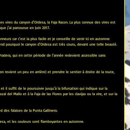
des vires du canyon d'Ordesa, la Faja Racon. La plus connue des vires est 
 que j'ai parcourue en Juin 2017.
neurs car c'est la plus facile et je conseille de venir ici en automne 
end pourquoi le canyon d'Ordesa est très couru, devant une telle beauté.
adera, qui en cette période de l'année redevient accessible sans 
on revient un peu en arrière) et prendre le sentier à droite de la route, 
t il suffit de le poursuivre jusqu'à la bifurcation qui indique sur la 
 del Mallo et à la Faja de las Flores par les clavijas ou la vire, et sur la 
d des falaises de la Punta Gallinero.
desa, et les couleurs sont flamboyantes en automne.