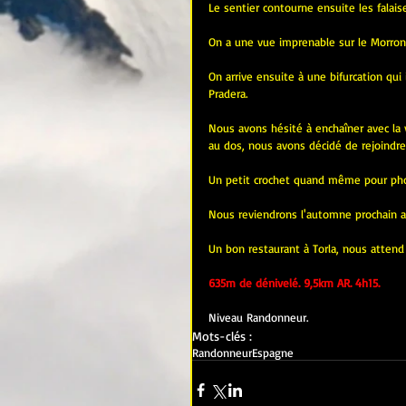
Le sentier contourne ensuite les falaise
On a une vue imprenable sur le Morron
On arrive ensuite à une bifurcation qui i
Pradera.
Nous avons hésité à enchaîner avec l
au dos, nous avons décidé de rejoindre 
Un petit crochet quand même pour phot
Nous reviendrons l'automne prochain ave
Un bon restaurant à Torla, nous attend 
635m de dénivelé. 9,5km AR. 4h15.
Niveau Randonneur.
Mots-clés :
Randonneur
Espagne