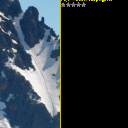
Noté NaN étoiles sur 5.