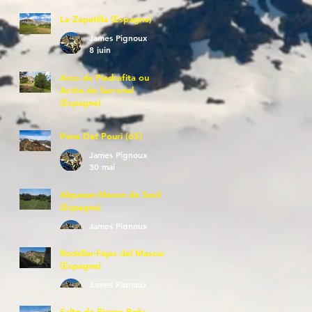
La Zapatilla (Espagne)
James Pignoux
8 juin
Arco de Piedrafita ou
Arche de Sarronal
(Espagne)
James Pignoux
7 juin
Pène Det Pouri (65)
James Pignoux
30 mai
Alquezar-Meson de Sevil
(Espagne)
James Pignoux
25 mai
Rodellar-Fajas del Mascun
(Espagne)
James Pignoux
24 mai
Salto de Bierge-Peña