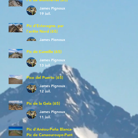
James Pignoux
19 juil.
Pic d'Estaragne, par
l'arête Nord (65)
James Pignoux
14 juil.
Pic de Cuneille (65)
James Pignoux
13 juil.
Pico del Puerto (65)
James Pignoux
12 juil.
Pic de la Gela (65)
James Pignoux
11 juil.
Pic d'Anéou-Peña Blanca-
Pic de Canaourouye-Punta