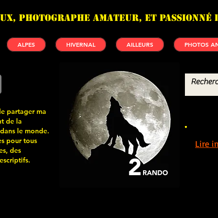
UX, photographe amateur, et passionné 
ALPES
HIVERNAL
AILLEURS
PHOTOS AN
de partager ma
t de la
 dans le monde.
s pour tous
Lire 
es, des
scriptifs.