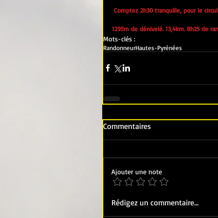
Comptez 2h30 tranquille, pour le circui
1295m de dénivelé. 13,4km. 8h25 de ran
Mots-clés :
Randonneur
Hautes-Pyrénées
Commentaires
Ajouter une note
Rédigez un commentaire...