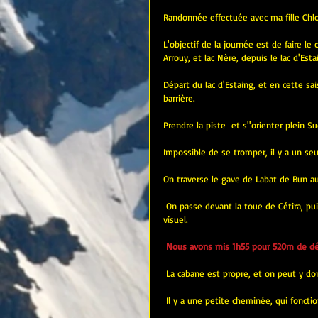
Randonnée effectuée avec ma fille Chloé
L'objectif de la journée est de faire le 
Arrouy, et lac Nère, depuis le lac d'Esta
Départ du lac d'Estaing, et en cette sais
barrière.
Prendre la piste  et s''orienter plein S
Impossible de se tromper, il y a un seul
On traverse le gave de Labat de Bun au 
 On passe devant la toue de Cétira, puis le lac de Langle, et enfin le lac et la cabane du Plaa de Prat est en 
visuel.
Nous avons mis 1h55 pour 520m de dé
 La cabane est propre, et on peut y dor
 Il y a une petite cheminée, qui fonct