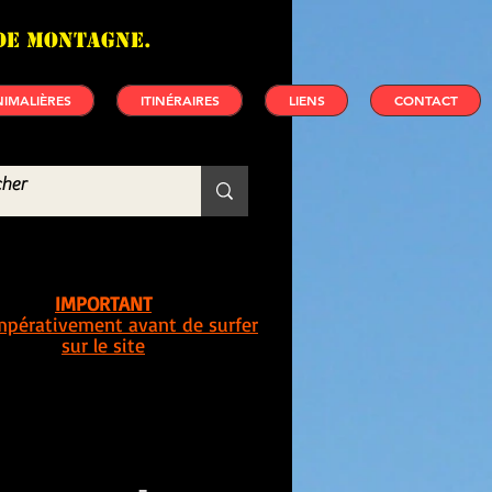
de montagne.
IMALIÈRES
ITINÉRAIRES
LIENS
CONTACT
IMPORTANT
impérativement avant de surfer
sur le site