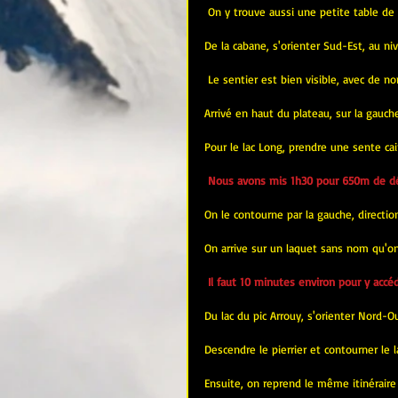
 On y trouve aussi une petite table de
De la cabane, s'orienter Sud-Est, au ni
 Le sentier est bien visible, avec de n
Arrivé en haut du plateau, sur la gauch
Pour le lac Long, prendre une sente ca
Nous avons mis 1h30 pour 650m de déni
On le contourne par la gauche, direction
On arrive sur un laquet sans nom qu'on 
Il faut 10 minutes environ pour y accéd
Du lac du pic Arrouy, s'orienter Nord-Ou
Descendre le pierrier et contourner le l
Ensuite, on reprend le même itinéraire 