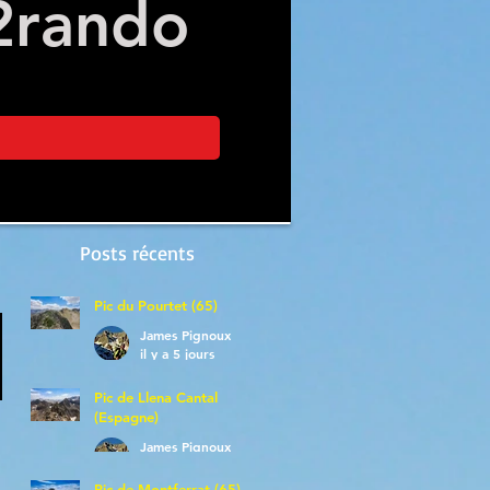
2
rando
Posts récents
Pic du Pourtet (65)
James Pignoux
il y a 5 jours
Pic de Llena Cantal
(Espagne)
James Pignoux
30 juil.
Pic de Montferrat (65)