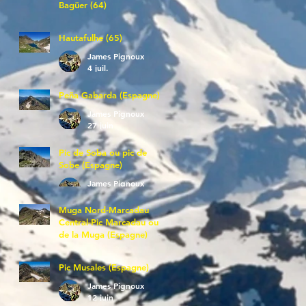
Bagüer (64)
James Pignoux
5 juil.
Hautafulhe (65)
James Pignoux
4 juil.
Peña Gabarda (Espagne)
James Pignoux
27 juin
Pic de Soba ou pic de
Sobe (Espagne)
James Pignoux
25 juin
Muga Nord-Marcadau
Central-Pic Marcadau ou
de la Muga (Espagne)
James Pignoux
21 juin
Pic Musales (Espagne)
James Pignoux
12 juin