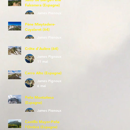
Falconera (Espagne)
James Pignoux
23 mai
Pène Mieytadere-
Cuyalaret (64)
James Pignoux
21 mai
Crête d'Aulère (64)
James Pignoux
11 mai
Cerro Alto (Espagne)
James Pignoux
6 mai
Peña Montañesa
(Espagne)
James Pignoux
27 avr.
Castillo Mayor-Peña
l'Ombre (Espagne)