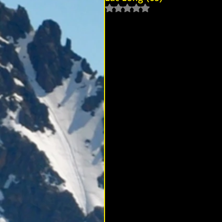
Noté NaN étoiles sur 5.