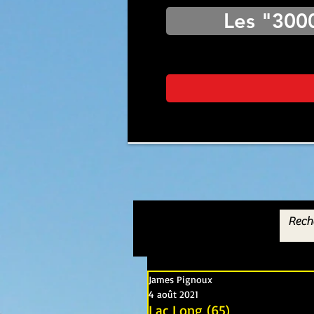
Les "300
James Pignoux
4 août 2021
Lac Long (65)