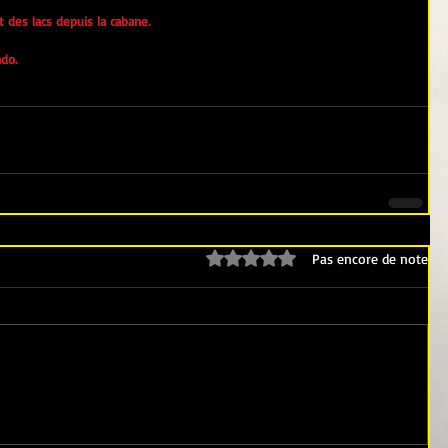
t des lacs depuis la cabane.
do.
Noté 0 étoile sur 5.
Pas encore de note