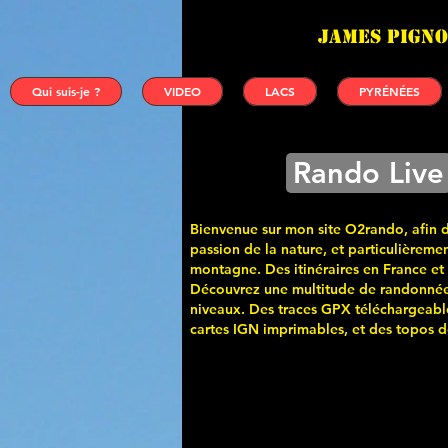
James PIGNO
Qui suis-je ?
VIDEO
LACS
PYRÉNÉES
Rando Live
Bienvenue sur mon site O2rando, afin 
passion de la nature, et particulièremen
montagne. Des itinéraires en France et
Découvrez une multitude de randonnée
niveaux. Des traces GPX téléchargeabl
cartes
IGN imprimables, et des topos de