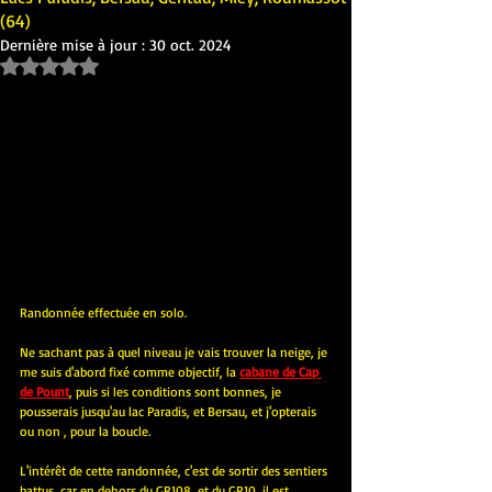
(64)
Dernière mise à jour :
30 oct. 2024
Noté NaN étoiles sur 5.
Randonnée effectuée en solo.
Ne sachant pas à quel niveau je vais trouver la neige, je 
me suis d'abord fixé comme objectif, la 
cabane de Cap 
de Pount
, puis si les conditions sont bonnes, je 
pousserais jusqu'au lac Paradis, et Bersau, et j'opterais 
ou non , pour la boucle.
L'intérêt de cette randonnée, c'est de sortir des sentiers 
battus, car en dehors du GR108, et du GR10, il est 