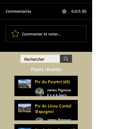
Commentaires
0.0/5 (0)
Commenter et noter...
Posts récents
Pic du Pourtet (65)
James Pignoux
il y a 6 jours
Pic de Llena Cantal
(Espagne)
James Pignoux
30 juil.