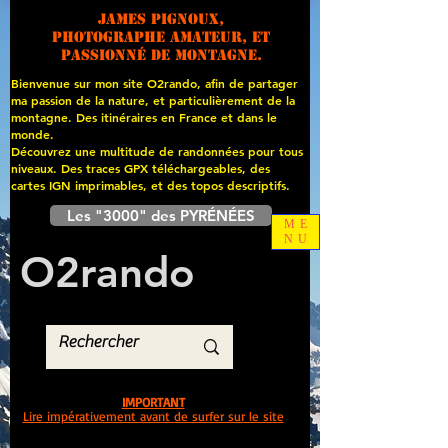
James PIGNOUX,
photographe amateur, et
passionné de montagne.
Bienvenue sur mon site O2rando, afin de partager
ma passion de la nature, et particulièrement de la
montagne. Des itinéraires en France et dans le
monde.
Découvrez une multitude de randonnées pour tous
niveaux. Des traces GPX téléchargeables, des
cartes
IGN imprimables, et des topos descriptifs.
Les "3000" des PYRÉNÉES
ME
NU
O
2
rando
IMPORTANT
Lire impérativement avant de surfer sur le site