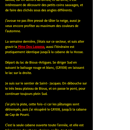
intéressant de découvrir des petits coins sauvages, et 
de faire des clichés sous des angles différents.
J'avoue ne pas être pressé de tâter la neige, aussi je 
veux encore profiter au maximum des couleurs de 
l'automne.
La semaine dernière, j'étais sur ce secteur, et suis aller 
gravir la
 Pène Dou Lapassa
, aussi l'itinéraire est 
pratiquement identique jusqu'à la cabane de la Hosse.
Départ du lac de Bious-Artigues. Se diriger Sud en 
suivant le balisage rouge et blanc, (GR108) en laissant 
le lac sur la droite.
Je suis sur le sentier de Saint- Jacques. On débouche sur 
le très beau plateau de Bious, et on passe le pont, pour 
continuer toujours plein Sud.
J'ai pris la piste, cette fois-ci car les pâturages sont 
détrempés, puis j'ai récupéré le GR108, jusqu'à la cabane 
de Cap de Pount.
C'est la seule cabane ouverte toute l'année, et elle est 