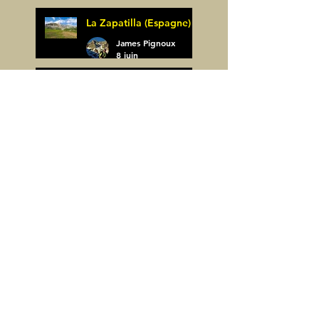
La Zapatilla (Espagne)
James Pignoux
8 juin
Arco de Piedrafita ou
Arche de Sarronal
(Espagne)
James Pignoux
Pène Det Pouri (65)
7 juin
James Pignoux
30 mai
Alquezar-Meson de
Sevil (Espagne)
James Pignoux
25 mai
Rodellar-Fajas del
Mascun (Espagne)
James Pignoux
24 mai