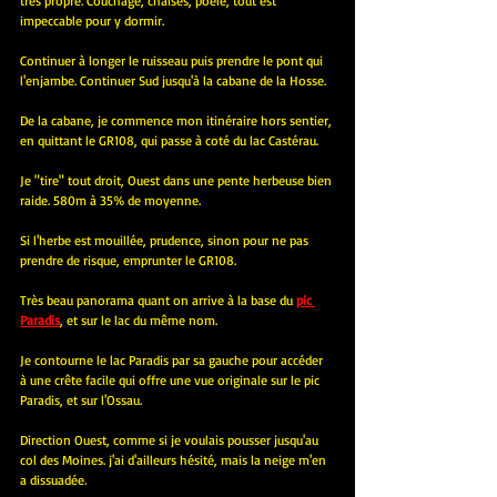
très propre. Couchage, chaises, poêle, tout est 
impeccable pour y dormir.
Continuer à longer le ruisseau puis prendre le pont qui 
l'enjambe. Continuer Sud jusqu'à la cabane de la Hosse.
De la cabane, je commence mon itinéraire hors sentier, 
en quittant le GR108, qui passe à coté du lac Castérau.
Je "tire" tout droit, Ouest dans une pente herbeuse bien 
raide. 580m à 35% de moyenne.
Si l'herbe est mouillée, prudence, sinon pour ne pas 
prendre de risque, emprunter le GR108.
Très beau panorama quant on arrive à la base du 
pic 
Paradis
, et sur le lac du même nom.
Je contourne le lac Paradis par sa gauche pour accéder 
à une crête facile qui offre une vue originale sur le pic 
Paradis, et sur l'Ossau.
Direction Ouest, comme si je voulais pousser jusqu'au 
col des Moines. j'ai d'ailleurs hésité, mais la neige m'en 
a dissuadée.