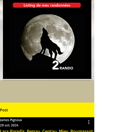
Listing de mes randonnées
Post
James Pignoux
29 oct. 2024
Lacs Paradis, Bersau, Gentau, Miey, Roumassot