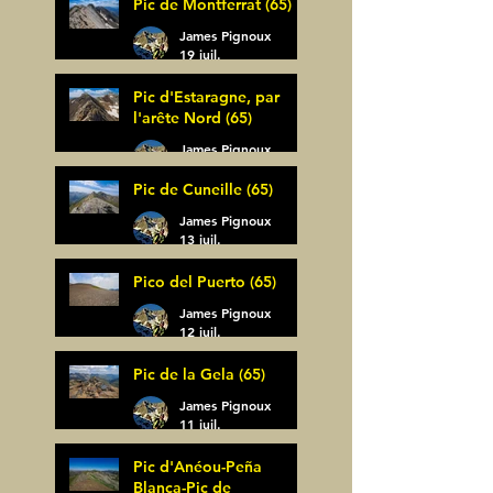
Pic de Montferrat (65)
James Pignoux
19 juil.
Pic d'Estaragne, par
l'arête Nord (65)
James Pignoux
14 juil.
Pic de Cuneille (65)
James Pignoux
13 juil.
Pico del Puerto (65)
James Pignoux
12 juil.
Pic de la Gela (65)
James Pignoux
11 juil.
Pic d'Anéou-Peña
Blanca-Pic de