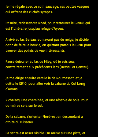
Je me régale avec ce coin sauvage, ces petites vasques 
qui offrent des clichés sympas.
Ensuite, redescendre Nord, pour retrouver le GR108 qui 
est l'itinéraire jusqu'au refuge d'Ayous.
Arrivé au lac Bersau, et n'ayant pas de neige, je décide 
donc de faire la boucle, en quittant parfois le GR10 pour 
trouver des points de vue intéressants.
Pause déjeuner au lac du Miey, où je suis seul, 
contrairement aux précédents lacs (Bersau et Gentau).
Je me dirige ensuite vers le la de Roumassot, et je 
quitte le GR10, pour aller voir la cabane du Col Long 
d'Ayous.
2 chaises, une cheminée, et une réserve de bois. Pour 
dormir ce sera sur le sol.
De la cabane, s'orienter Nord-est en descendant à 
droite du ruisseau.
La sente est assez visible. On arrive sur une piste, et 