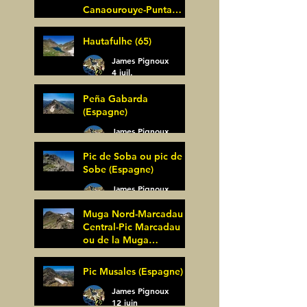
Canaourouye-Punta
Bagüer (64)
James Pignoux
Hautafulhe (65)
5 juil.
James Pignoux
4 juil.
Peña Gabarda
(Espagne)
James Pignoux
27 juin
Pic de Soba ou pic de
Sobe (Espagne)
James Pignoux
25 juin
Muga Nord-Marcadau
Central-Pic Marcadau
ou de la Muga
(Espagne)
James Pignoux
Pic Musales (Espagne)
21 juin
James Pignoux
12 juin