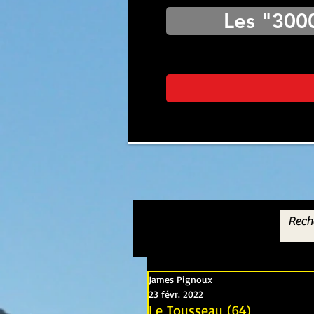
Les "300
James Pignoux
23 févr. 2022
Le Tousseau (64)