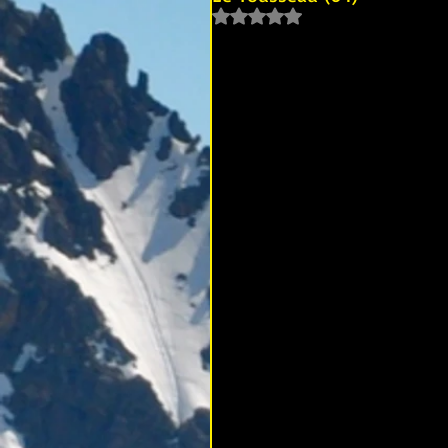
Noté NaN étoiles sur 5.