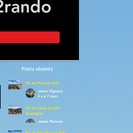
2
rando
Posts récents
Pic du Pourtet (65)
James Pignoux
il y a 7 jours
Pic de Llena Cantal
(Espagne)
James Pignoux
30 juil.
Pic de Montferrat (65)