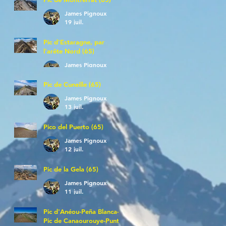
James Pignoux
19 juil.
Pic d'Estaragne, par
l'arête Nord (65)
James Pignoux
14 juil.
Pic de Cuneille (65)
James Pignoux
13 juil.
Pico del Puerto (65)
James Pignoux
12 juil.
Pic de la Gela (65)
James Pignoux
11 juil.
Pic d'Anéou-Peña Blanca-
Pic de Canaourouye-Punta