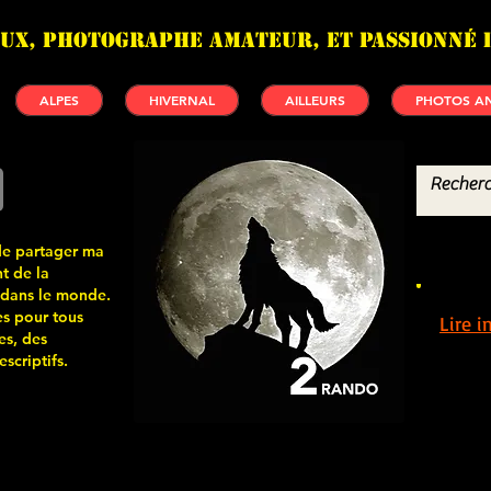
UX, photographe amateur, et passionné 
ALPES
HIVERNAL
AILLEURS
PHOTOS AN
de partager ma
t de la
 dans le monde.
s pour tous
Lire 
es, des
scriptifs.