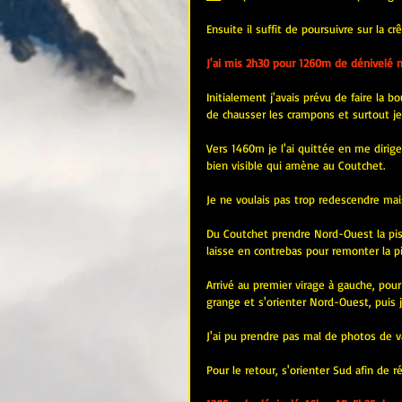
Ensuite il suffit de poursuivre sur la c
J'ai mis 2h30 pour 1260m de dénivelé 
Initialement j'avais prévu de faire la 
de chausser les crampons et surtout je vo
Vers 1460m je l'ai quittée en me dirig
bien visible qui amène au Coutchet.
Je ne voulais pas trop redescendre mai
Du Coutchet prendre Nord-Ouest la pis
laisse en contrebas pour remonter la p
Arrivé au premier virage à gauche, pour s
grange et s'orienter Nord-Ouest, puis j
J'ai pu prendre pas mal de photos de v
Pour le retour, s'orienter Sud afin de 