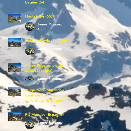
Bagüer (64)
James Pignoux
5 juil.
Hautafulhe (65)
James Pignoux
4 juil.
Peña Gabarda (Espagne)
James Pignoux
27 juin
Pic de Soba ou pic de
Sobe (Espagne)
James Pignoux
25 juin
Muga Nord-Marcadau
Central-Pic Marcadau ou
de la Muga (Espagne)
James Pignoux
21 juin
Pic Musales (Espagne)
James Pignoux
12 juin