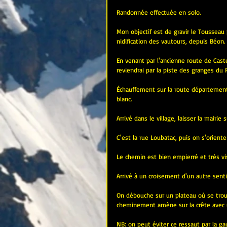
Randonnée effectuée en solo.
Mon objectif est de gravir le Tousseau p
nidification des vautours, depuis Béon.
En venant par l'ancienne route de Caste
reviendrai par la piste des granges du P
Échauffement sur la route département
blanc.
Arrivé dans le village, laisser la mairie
C'est la rue Loubatac, puis on s'orient
Le chemin est bien empierré et très vis
Arrivé à un croisement d'un autre senti
On débouche sur un plateau où se trouve
cheminement amène sur la crête avec u
NB
: on peut éviter ce ressaut par la ga