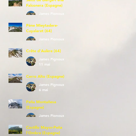
Falconera (Espagne)
James Pignoux
23 mai
Pène Mieytadere-
Cuyalaret (64)
James Pignoux
21 mai
Crête d'Aulère (64)
James Pignoux
11 mai
Cerro Alto (Espagne)
James Pignoux
6 mai
Peña Montañesa
(Espagne)
James Pignoux
27 avr.
Castillo Mayor-Peña
l'Ombre (Espagne)