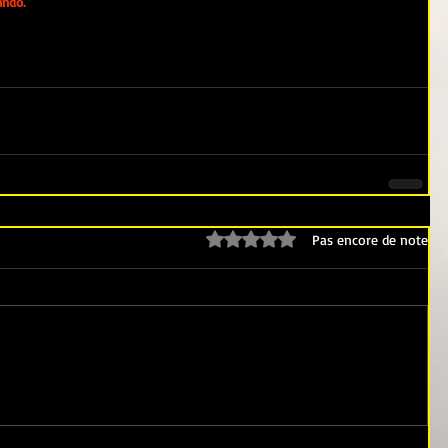
ando.
Noté 0 étoile sur 5.
Pas encore de note