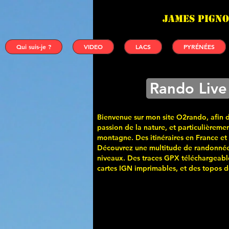
James PIGNO
Qui suis-je ?
VIDEO
LACS
PYRÉNÉES
Rando Live
Bienvenue sur mon site O2rando, afin 
passion de la nature, et particulièremen
montagne. Des itinéraires en France et
Découvrez une multitude de randonnée
niveaux. Des traces GPX téléchargeabl
cartes
IGN imprimables, et des topos de