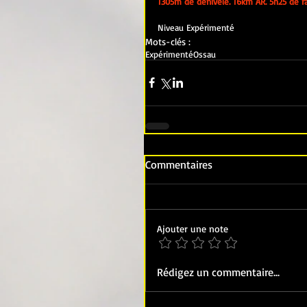
1305m de dénivelé. 16km AR. 5h25 de r
Niveau Expérimenté
Mots-clés :
Expérimenté
Ossau
Commentaires
Ajouter une note
Rédigez un commentaire...