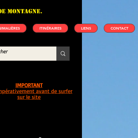
de montagne.
IMALIÈRES
ITINÉRAIRES
LIENS
CONTACT
IMPORTANT
impérativement avant de surfer
sur le site