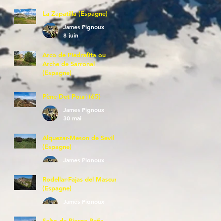
La Zapatilla (Espagne)
James Pignoux
8 juin
Arco de Piedrafita ou
Arche de Sarronal
(Espagne)
James Pignoux
7 juin
Pène Det Pouri (65)
James Pignoux
30 mai
Alquezar-Meson de Sevil
(Espagne)
James Pignoux
25 mai
Rodellar-Fajas del Mascun
(Espagne)
James Pignoux
24 mai
Salto de Bierge-Peña