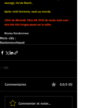
sauvage, Haʻula Beach..
Après-midi farniente, seuls au monde.
120m de dénivelé. 12km AR. 5h10 de rando mais avec 
une très très longue pause sur le sable.
Niveau Randonneur.
Mots-clés :
Randonneur
Hawaii
Commentaires
0.0/5 (0)
Commenter et noter...