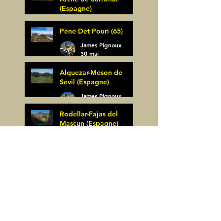
(Espagne)
James Pignoux
Pène Det Pouri (65)
7 juin
James Pignoux
30 mai
Alquezar-Meson de
Sevil (Espagne)
James Pignoux
25 mai
Rodellar-Fajas del
Mascun (Espagne)
James Pignoux
24 mai
Salto de Bierge-Peña
Falconera (Espagne)
James Pignoux
23 mai
Pène Mieytadere-
Cuyalaret (64)
James Pignoux