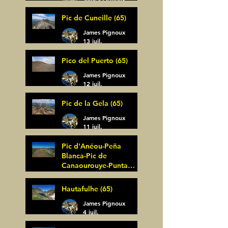
14 juil.
Pic de Cuneille (65)
James Pignoux
13 juil.
Pico del Puerto (65)
James Pignoux
12 juil.
Pic de la Gela (65)
James Pignoux
11 juil.
Pic d'Anéou-Peña
Blanca-Pic de
Canaourouye-Punta
Bagüer (64)
James Pignoux
Hautafulhe (65)
5 juil.
James Pignoux
4 juil.