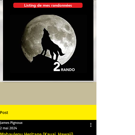
Listing de mes randonnées
Post
James Pignoux
2 mai 2024
Mahaulepu Heritage (Kauai, Hawaii)