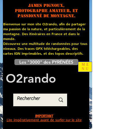
James PIGNOUX,
photographe amateur, et
passionné de montagne.
Bienvenue sur mon site O2rando, afin de partager
ma passion de la nature, et particulièrement de la
montagne. Des itinéraires en France et dans le
monde.
Découvrez une multitude de randonnées pour tous
niveaux. Des traces GPX téléchargeables, des
cartes
IGN imprimables, et des topos descriptifs.
Les "3000" des PYRÉNÉES
ME
NU
O
2
rando
IMPORTANT
Lire impérativement avant de surfer sur le site