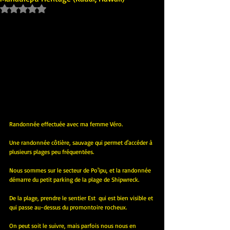
Noté NaN étoiles sur 5.
Randonnée effectuée avec ma femme Véro.
Une randonnée côtière, sauvage qui permet d'accéder à 
plusieurs plages peu fréquentées.
Nous sommes sur le secteur de Po'ipu, et la randonnée 
démarre du petit parking de la plage de Shipwreck.
De la plage, prendre le sentier Est  qui est bien visible et 
qui passe au-dessus du promontoire rocheux.
On peut soit le suivre, mais parfois nous nous en 