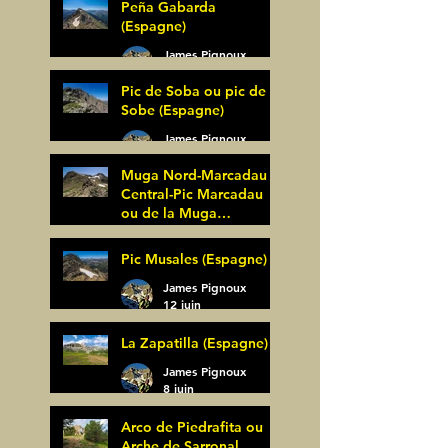
Peña Gabarda
(Espagne)
James Pignoux
27 juin
Pic de Soba ou pic de
Sobe (Espagne)
James Pignoux
25 juin
Muga Nord-Marcadau
Central-Pic Marcadau
ou de la Muga
(Espagne)
James Pignoux
Pic Musales (Espagne)
21 juin
James Pignoux
12 juin
La Zapatilla (Espagne)
James Pignoux
8 juin
Arco de Piedrafita ou
Arche de Sarronal