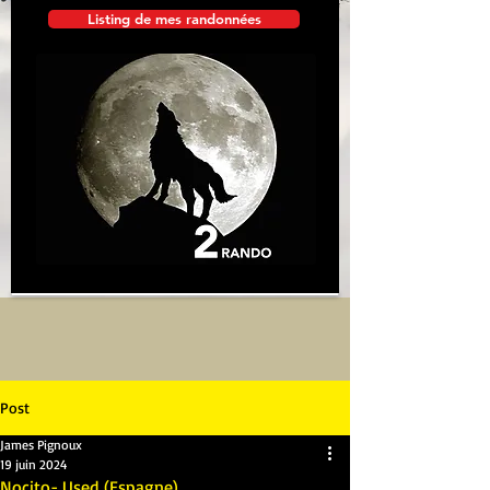
Listing de mes randonnées
Post
James Pignoux
19 juin 2024
Nocito- Used (Espagne)