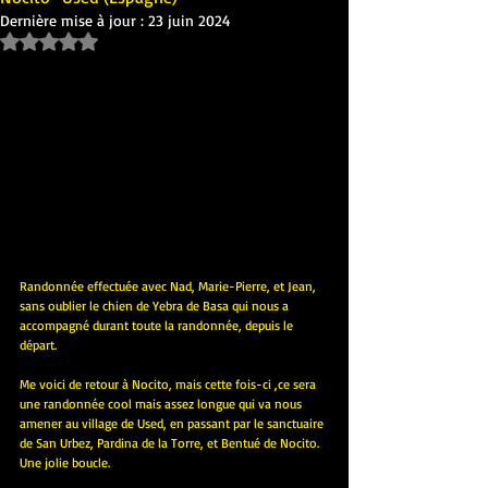
Dernière mise à jour :
23 juin 2024
Noté NaN étoiles sur 5.
Randonnée effectuée avec Nad, Marie-Pierre, et Jean, 
sans oublier le chien de Yebra de Basa qui nous a 
accompagné durant toute la randonnée, depuis le 
départ.
Me voici de retour à Nocito, mais cette fois-ci ,ce sera 
une randonnée cool mais assez longue qui va nous 
amener au village de Used, en passant par le sanctuaire 
de San Urbez, Pardina de la Torre, et Bentué de Nocito. 
Une jolie boucle. 