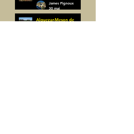
James Pignoux
30 mai
Alquezar-Meson de
Sevil (Espagne)
James Pignoux
25 mai
Rodellar-Fajas del
Mascun (Espagne)
James Pignoux
24 mai
Salto de Bierge-Peña
Falconera (Espagne)
James Pignoux
23 mai
Pène Mieytadere-
Cuyalaret (64)
James Pignoux
21 mai
Crête d'Aulère (64)
James Pignoux
11 mai