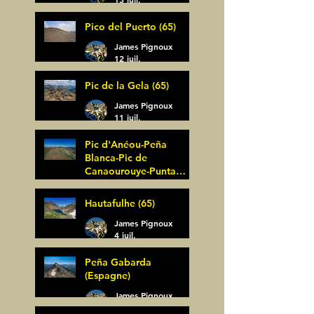
Pico del Puerto (65)
James Pignoux
12 juil.
Pic de la Gela (65)
James Pignoux
11 juil.
Pic d'Anéou-Peña
Blanca-Pic de
Canaourouye-Punta
Bagüer (64)
James Pignoux
Hautafulhe (65)
5 juil.
James Pignoux
4 juil.
Peña Gabarda
(Espagne)
James Pignoux
27 juin