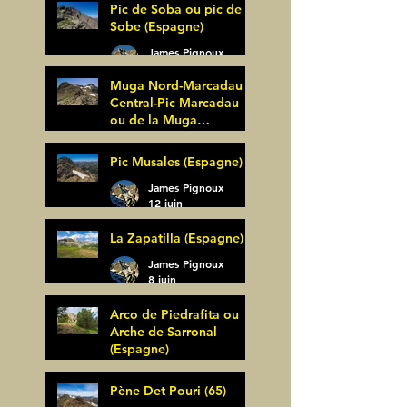
Pic de Soba ou pic de
Sobe (Espagne)
James Pignoux
25 juin
Muga Nord-Marcadau
Central-Pic Marcadau
ou de la Muga
(Espagne)
James Pignoux
Pic Musales (Espagne)
21 juin
James Pignoux
12 juin
La Zapatilla (Espagne)
James Pignoux
8 juin
Arco de Piedrafita ou
Arche de Sarronal
(Espagne)
James Pignoux
Pène Det Pouri (65)
7 juin