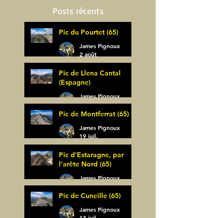
Posts récents
Pic du Pourtet (65)
James Pignoux
2 août
Pic de Llena Cantal
(Espagne)
James Pignoux
30 juil.
Pic de Montferrat (65)
James Pignoux
19 juil.
Pic d'Estaragne, par
l'arête Nord (65)
James Pignoux
14 juil.
Pic de Cuneille (65)
James Pignoux
13 juil.