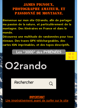
James PIGNOUX,
photographe amateur, et
passionné de montagne.
Bienvenue sur mon site O2rando, afin de partager
ma passion de la nature, et particulièrement de la
montagne. Des itinéraires en France et dans le
monde.
Découvrez une multitude de randonnées pour tous
niveaux. Des traces GPX téléchargeables, des
cartes
IGN imprimables, et des topos descriptifs.
Les "3000" des PYRÉNÉES
ME
NU
O
2
rando
IMPORTANT
Lire impérativement avant de surfer sur le site