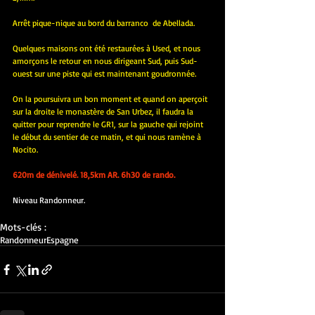
Arrêt pique-nique au bord du barranco  de Abellada. 
Quelques maisons ont été restaurées à Used, et nous 
amorçons le retour en nous dirigeant Sud, puis Sud-
ouest sur une piste qui est maintenant goudronnée.
On la poursuivra un bon moment et quand on aperçoit 
sur la droite le monastère de San Urbez, il faudra la 
quitter pour reprendre le GR1, sur la gauche qui rejoint 
le début du sentier de ce matin, et qui nous ramène à 
Nocito.
620m de dénivelé. 18,5km AR. 6h30 de rando.
Niveau Randonneur.
Mots-clés :
Randonneur
Espagne