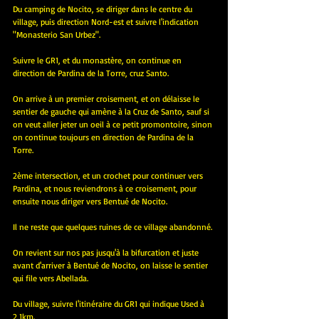
Du camping de Nocito, se diriger dans le centre du 
village, puis direction Nord-est et suivre l'indication 
"Monasterio San Urbez".
Suivre le GR1, et du monastère, on continue en 
direction de Pardina de la Torre, cruz Santo.
On arrive à un premier croisement, et on délaisse le 
sentier de gauche qui amène à la Cruz de Santo, sauf si 
on veut aller jeter un oeil à ce petit promontoire, sinon 
on continue toujours en direction de Pardina de la 
Torre.
2ème intersection, et un crochet pour continuer vers 
Pardina, et nous reviendrons à ce croisement, pour 
ensuite nous diriger vers Bentué de Nocito.
Il ne reste que quelques ruines de ce village abandonné.
On revient sur nos pas jusqu'à la bifurcation et juste 
avant d'arriver à Bentué de Nocito, on laisse le sentier 
qui file vers Abellada.
Du village, suivre l'itinéraire du GR1 qui indique Used à 
2,1km.