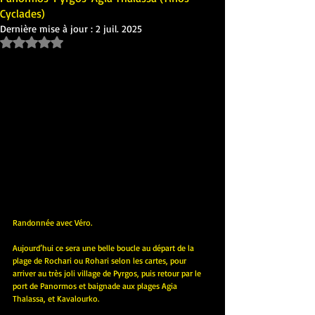
Cyclades)
Dernière mise à jour :
2 juil. 2025
Noté NaN étoiles sur 5.
Randonnée avec Véro.
Aujourd’hui ce sera une belle boucle au départ de la 
plage de Rochari ou Rohari selon les cartes, pour 
arriver au très joli village de Pyrgos, puis retour par le 
port de Panormos et baignade aux plages Agia 
Thalassa, et Kavalourko.