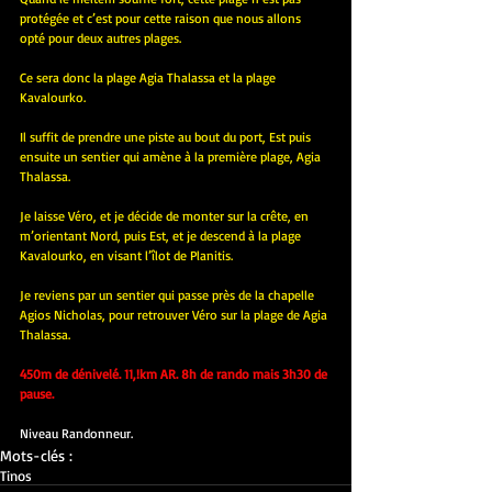
protégée et c’est pour cette raison que nous allons 
opté pour deux autres plages.
Ce sera donc la plage Agia Thalassa et la plage 
Kavalourko.
Il suffit de prendre une piste au bout du port, Est puis 
ensuite un sentier qui amène à la première plage, Agia 
Thalassa.
Je laisse Véro, et je décide de monter sur la crête, en 
m’orientant Nord, puis Est, et je descend à la plage 
Kavalourko, en visant l’îlot de Planitis.
Je reviens par un sentier qui passe près de la chapelle 
Agios Nicholas, pour retrouver Véro sur la plage de Agia 
Thalassa. 
450m de dénivelé. 11,!km AR. 8h de rando mais 3h30 de 
pause.
Niveau Randonneur.
Mots-clés :
Tinos