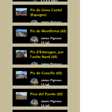
il y a 4 jours
Pic de Llena Cantal
(Espagne)
James Pignoux
30 juil.
Pic de Montferrat (65)
James Pignoux
19 juil.
Pic d'Estaragne, par
l'arête Nord (65)
James Pignoux
14 juil.
Pic de Cuneille (65)
James Pignoux
13 juil.
Pico del Puerto (65)
James Pignoux
12 juil.