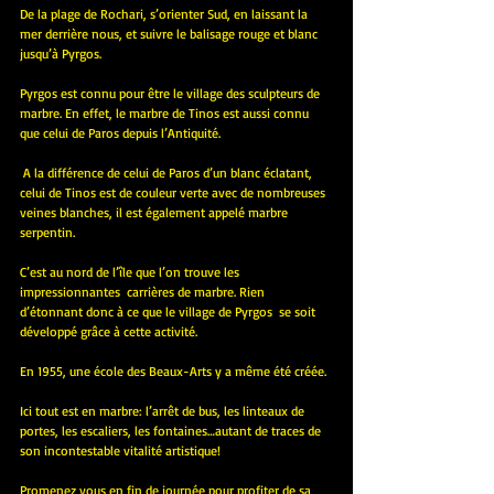
De la plage de Rochari, s’orienter Sud, en laissant la 
mer derrière nous, et suivre le balisage rouge et blanc 
jusqu’à Pyrgos.
Pyrgos est connu pour être le village des sculpteurs de 
marbre. En effet, le marbre de Tinos est aussi connu 
que celui de Paros depuis l’Antiquité.
 A la différence de celui de Paros d’un blanc éclatant, 
celui de Tinos est de couleur verte avec de nombreuses 
veines blanches, il est également appelé marbre 
serpentin. 
C’est au nord de l’île que l’on trouve les 
impressionnantes  carrières de marbre. Rien 
d’étonnant donc à ce que le village de Pyrgos  se soit 
développé grâce à cette activité. 
En 1955, une école des Beaux-Arts y a même été créée.
Ici tout est en marbre: l’arrêt de bus, les linteaux de 
portes, les escaliers, les fontaines…autant de traces de 
son incontestable vitalité artistique! 
Promenez vous en fin de journée pour profiter de sa 