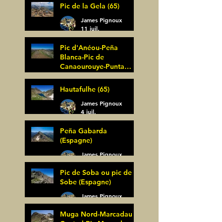
Pic de la Gela (65)
James Pignoux
11 juil.
Pic d'Anéou-Peña
Blanca-Pic de
Canaourouye-Punta
Bagüer (64)
James Pignoux
Hautafulhe (65)
5 juil.
James Pignoux
4 juil.
Peña Gabarda
(Espagne)
James Pignoux
27 juin
Pic de Soba ou pic de
Sobe (Espagne)
James Pignoux
25 juin
Muga Nord-Marcadau