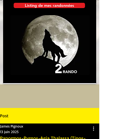
Listing de mes randonnées
Post
James Pignoux
13 juin 2025
Panormos-Pyrgos-Agia Thalassa (Tinos-