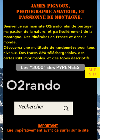
James PIGNOUX,
photographe amateur, et
passionné de montagne.
Bienvenue sur mon site O2rando, afin de partager
ma passion de la nature, et particulièrement de la
montagne. Des itinéraires en France et dans le
monde.
Découvrez une multitude de randonnées pour tous
niveaux. Des traces GPX téléchargeables, des
cartes
IGN imprimables, et des topos descriptifs.
Les "3000" des PYRÉNÉES
ME
NU
O
2
rando
IMPORTANT
Lire impérativement avant de surfer sur le site