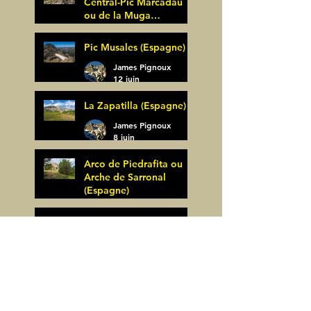
Central-Pic Marcadau
ou de la Muga
(Espagne)
James Pignoux
Pic Musales (Espagne)
21 juin
James Pignoux
12 juin
La Zapatilla (Espagne)
James Pignoux
8 juin
Arco de Piedrafita ou
Arche de Sarronal
(Espagne)
James Pignoux
Pène Det Pouri (65)
7 juin
James Pignoux
30 mai
Alquezar-Meson de
Sevil (Espagne)