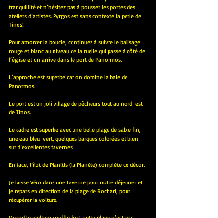
tranquillité et n’hésitez pas à pousser les portes des 
ateliers d’artistes. Pyrgos est sans contexte la perle de 
Tinos!
Pour amorcer la boucle, continuez à suivre le balisage 
rouge et blanc au niveau de la ruelle qui passe à côté de 
l’église et on arrive dans le port de Panormos.
L’approche est superbe car on domine la baie de 
Panormos. 
Le port est un joli village de pêcheurs tout au nord-est 
de Tinos. 
Le cadre est superbe avec une belle plage de sable fin, 
une eau bleu-vert, quelques barques colorées et bien 
sur d’excellentes tavernes.
En face, l’îlot de Planitis (la Planète) complète ce décor. 
Je laisse Véro dans une taverne pour notre déjeuner et 
je repars en direction de la plage de Rochari, pour 
récupérer la voiture.
Quand le meltem souffle fort, cette plage n’est pas 