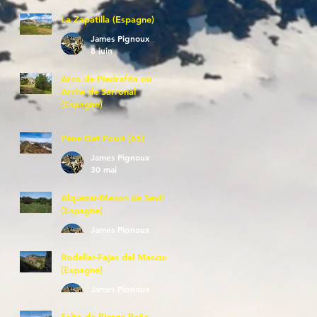
La Zapatilla (Espagne)
James Pignoux
8 juin
Arco de Piedrafita ou
Arche de Sarronal
(Espagne)
James Pignoux
7 juin
Pène Det Pouri (65)
James Pignoux
30 mai
Alquezar-Meson de Sevil
(Espagne)
James Pignoux
25 mai
Rodellar-Fajas del Mascun
(Espagne)
James Pignoux
24 mai
Salto de Bierge-Peña