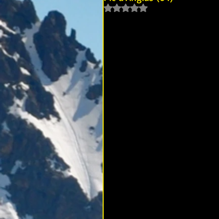
Noté NaN étoiles sur 5.