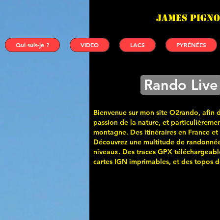
James PIGNO
Qui suis-je ?
VIDEO
LACS
PYRÉNÉES
Rando Live
Bienvenue sur mon site O2rando, afin 
passion de la nature, et particulièremen
montagne. Des itinéraires en France et
Découvrez une multitude de randonnée
niveaux. Des traces GPX téléchargeabl
cartes
IGN imprimables, et des topos de