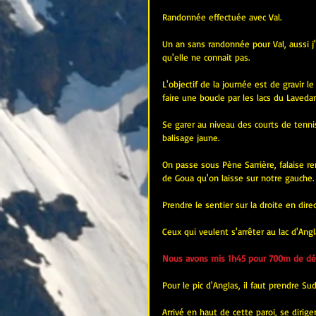
Randonnée effectuée avec Val.
Un an sans randonnée pour Val, aussi j'
qu'elle ne connait pas.
L'objectif de la journée est de gravir l
faire une boucle par les lacs du Laveda
Se garer au niveau des courts de tennis
balisage jaune.
On passe sous Pène Sarrière, falaise 
de Goua qu'on laisse sur notre gauche.
Prendre le sentier sur la droite en dire
Ceux qui veulent s'arrêter au lac d'Ang
Nous avons mis 1h45 pour 700m de déni
Pour le pic d'Anglas, il faut prendre S
Arrivé en haut de cette paroi, se dirige