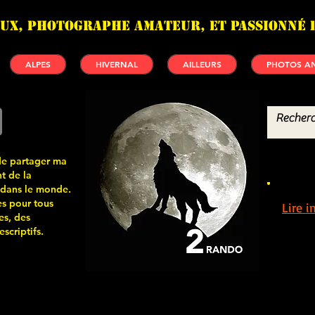
UX, photographe amateur, et passionné 
ALPES
HIVERNAL
AILLEURS
PHOTOS AN
de partager ma
t de la
 dans le monde.
s pour tous
Lire 
es, des
scriptifs.