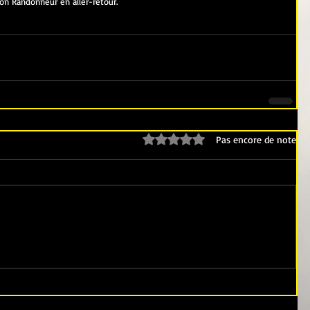
on Randonneur en aller-retour.
Noté 0 étoile sur 5.
Pas encore de note