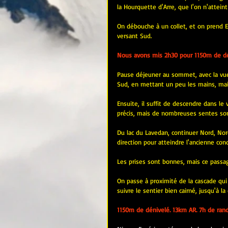
la Hourquette d'Arre, que l'on n'atteint
On débouche à un collet, et on prend E
versant Sud.
Nous avons mis 2h30 pour 1150m de dé
Pause déjeuner au sommet, avec la vue 
Sud, en mettant un peu les mains, mais
Ensuite, il suffit de descendre dans le v
précis, mais de nombreuses sentes sont
Du lac du Lavedan, continuer Nord, Nord
direction pour atteindre l'ancienne cond
Les prises sont bonnes, mais ce passage
On passe à proximité de la cascade qui s
suivre le sentier bien cairné, jusqu'à la
1150m de dénivelé. 13km AR. 7h de rand