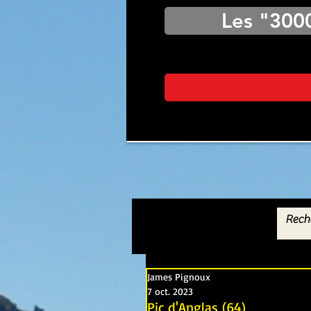
Les "300
James Pignoux
7 oct. 2023
Pic d'Anglas (64)