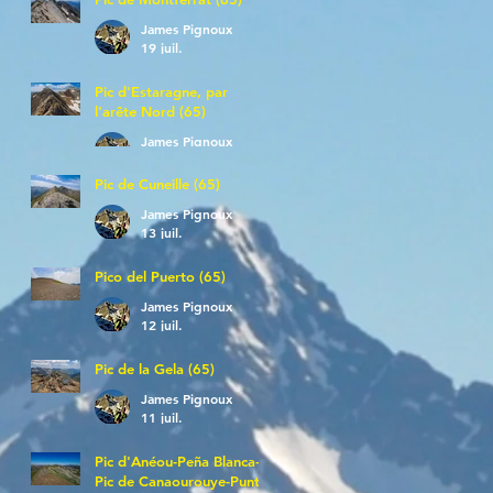
James Pignoux
19 juil.
Pic d'Estaragne, par
l'arête Nord (65)
James Pignoux
14 juil.
Pic de Cuneille (65)
James Pignoux
13 juil.
Pico del Puerto (65)
James Pignoux
12 juil.
Pic de la Gela (65)
James Pignoux
11 juil.
Pic d'Anéou-Peña Blanca-
Pic de Canaourouye-Punta