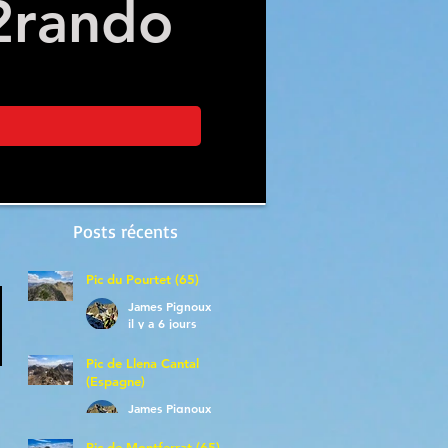
2
rando
Posts récents
Pic du Pourtet (65)
James Pignoux
il y a 6 jours
Pic de Llena Cantal
(Espagne)
James Pignoux
30 juil.
Pic de Montferrat (65)