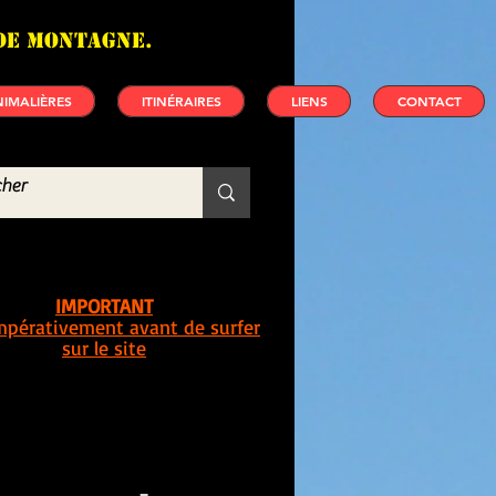
de montagne.
IMALIÈRES
ITINÉRAIRES
LIENS
CONTACT
IMPORTANT
impérativement avant de surfer
sur le site