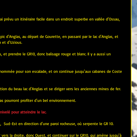
ai prévu un itinéraire facile dans un endroit superbe en vallée d'Ossau, 
e pic d'Anglas, au départ de Gourette, en passant par le lac d'Anglas, et 
n et d'Uzious.
, et prendre le GR10, donc balisage rouge et blanc. Il y a aussi un 
renommée pour son escalade, et on continue jusqu'aux cabanes de Coste 
ction du beau lac d'Anglas et se diriger vers les anciennes mines de fer. 
las pourront profiter d'un bel environnement.
velé pour atteindre le lac.
ud,  Sud-Est en direction d'une paroi rocheuse, où serpente le GR 10.
r vers la droite, donc Ouest, et continuer sur le GR10, qui amène jusqu'à 