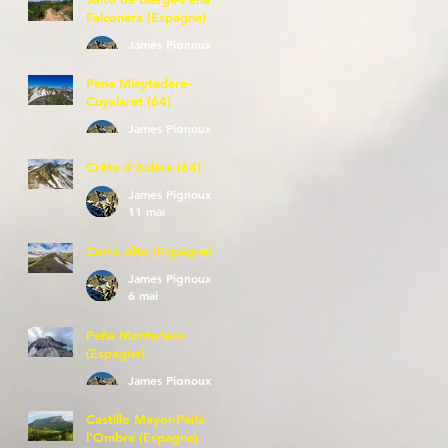
Falconera (Espagne)
James Pignoux
23 mai
Pène Mieytadere-
Cuyalaret (64)
James Pignoux
21 mai
Crête d'Aulère (64)
James Pignoux
11 mai
Cerro Alto (Espagne)
James Pignoux
6 mai
Peña Montañesa
(Espagne)
James Pignoux
27 avr.
Castillo Mayor-Peña
l'Ombre (Espagne)