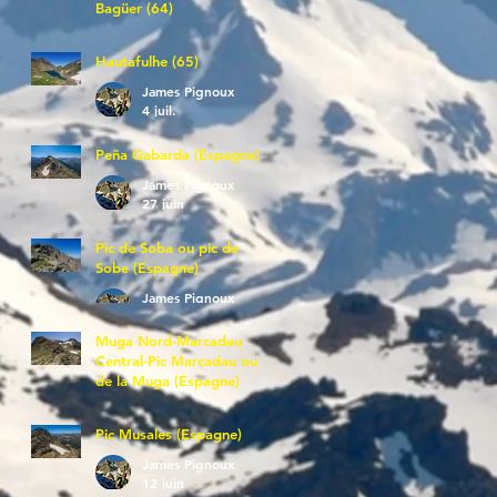
Bagüer (64)
James Pignoux
5 juil.
Hautafulhe (65)
James Pignoux
4 juil.
Peña Gabarda (Espagne)
James Pignoux
27 juin
Pic de Soba ou pic de
Sobe (Espagne)
James Pignoux
25 juin
Muga Nord-Marcadau
Central-Pic Marcadau ou
de la Muga (Espagne)
James Pignoux
21 juin
Pic Musales (Espagne)
James Pignoux
12 juin